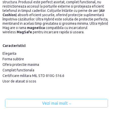
structura. Produsul este perfect asortat, complet functional, nu
restrictioneaza accesul la porturile externe si protejeaza eficient
telefonul in timpul caderilor. Colțurile întărite cu perne de aer (
Air
Cushion
) absorb eficient șocurile, oferind protecție suplimentară
împotriva căzăturilor. Ultra Hybrid este solutia de protectie perfecta,
mentinand in acelasi timp greutatea si grosimea minima. Ultra Hybrid
Mag are o rama
magnetica
compatibila cu incarcatorul
wireless
MagSafe
pentru incarcare rapida si usoara.
Caracteristici
:
Eleganta
Forma subtire
Ofera protectie maxima
Complet functionala
Certificare militara MIL STD 810G-516.6
Usor de atasat si scos
Vezi mai mult