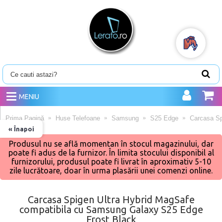
MENIU
Prima Pagină
Huse Telefoane
Samsung
S25 Edge
Carcasa Sp
« Înapoi
Produsul nu se află momentan în stocul magazinului, dar
poate fi adus de la furnizor. În limita stocului disponibil al
furnizorului, produsul poate fi livrat în aproximativ 5-10
zile lucrătoare, doar în urma plasării unei comenzi online.
Carcasa Spigen Ultra Hybrid MagSafe
compatibila cu Samsung Galaxy S25 Edge
Frost Black