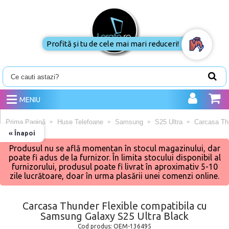
Profită și tu de cele mai mari reduceri!
MENIU
Prima Pagină
Huse Telefoane
Samsung
S25 Ultra
Carcasa Th
« Înapoi
Produsul nu se află momentan în stocul magazinului, dar
poate fi adus de la furnizor. În limita stocului disponibil al
furnizorului, produsul poate fi livrat în aproximativ 5-10
zile lucrătoare, doar în urma plasării unei comenzi online.
Carcasa Thunder Flexible compatibila cu
Samsung Galaxy S25 Ultra Black
Cod produs:
OEM-136495