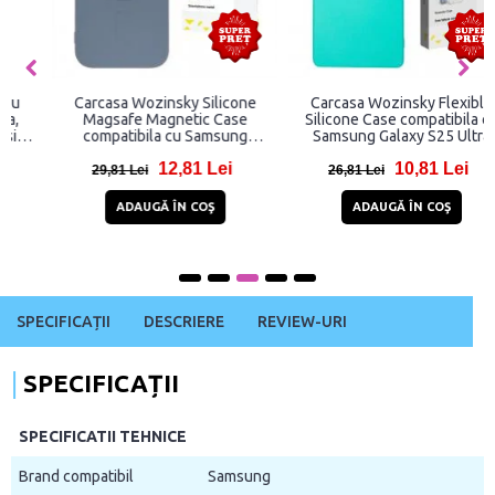
Carcasa Wozinsky Silicone
Carcasa Wozinsky Flexible
Magsafe Magnetic Case
Silicone Case compatibila cu
compatibila cu Samsung
Samsung Galaxy S25 Ultra
Galaxy S25 Ultra Gray
Mint
12,81 Lei
10,81 Lei
29,81 Lei
26,81 Lei
ADAUGĂ ÎN COŞ
ADAUGĂ ÎN COŞ
SPECIFICAȚII
DESCRIERE
REVIEW-URI
SPECIFICAȚII
SPECIFICATII TEHNICE
Brand compatibil
Samsung