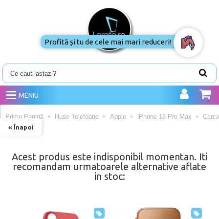
Profită și tu de cele mai mari reduceri!
MENIU
Prima Pagină
Huse Telefoane
Apple
iPhone 16 Pro Max
Carca
« Înapoi
Acest produs este indisponibil momentan. Iti
recomandam urmatoarele alternative aflate
in stoc: