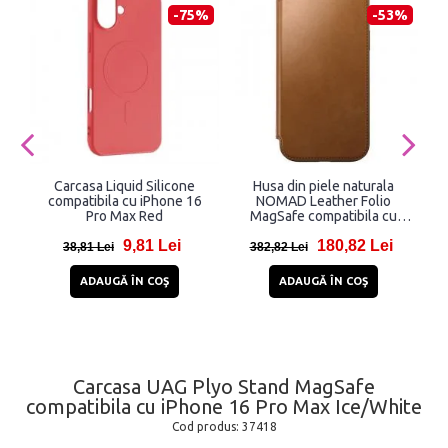
-75%
-53%
Carcasa Liquid Silicone
Husa din piele naturala
compatibila cu iPhone 16
NOMAD Leather Folio
Pro Max Red
MagSafe compatibila cu
iPhone 16 Pro Max Tan
9,81 Lei
180,82 Lei
38,81 Lei
382,82 Lei
ADAUGĂ ÎN COŞ
ADAUGĂ ÎN COŞ
Carcasa UAG Plyo Stand MagSafe
compatibila cu iPhone 16 Pro Max Ice/White
Cod produs:
37418