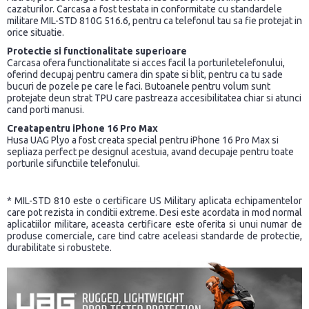
cazaturilor.
Carcasa a fost testata in conformitate cu standardele
militare MIL-STD 810G 516.6, pentru ca telefonul tau sa fie protejat in
orice situatie.
Protectie si functionalitate superioare
Carcasa ofera functionalitate si acces facil la porturiletelefonului,
oferind decupaj pentru camera din spate si blit, pentru ca tu sade
bucuri de pozele pe care le faci. Butoanele pentru volum sunt
protejate deun strat TPU care pastreaza accesibilitatea chiar si atunci
cand porti manusi.
Creatapentru
iPhone 16 Pro Max
Husa UAG Plyo a fost creata special pentru iPhone 16 Pro Max si
sepliaza perfect pe designul acestuia, avand decupaje pentru toate
porturile sifunctiile telefonului.
* MIL-STD 810 este o certificare US Military aplicata echipamentelor
care pot rezista in conditii extreme. Desi este acordata in mod normal
aplicatiilor militare, aceasta certificare este oferita si unui numar de
produse comerciale, care tind catre aceleasi standarde de protectie,
durabilitate si robustete.