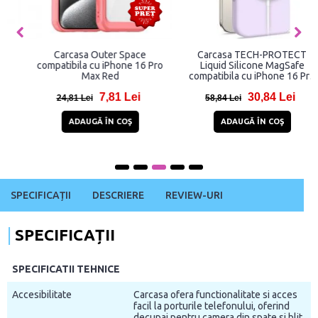
Carcasa Outer Space
Carcasa TECH-PROTECT
compatibila cu iPhone 16 Pro
Liquid Silicone MagSafe
Max Red
compatibila cu iPhone 16 Pro
Max Mauve
7,81 Lei
30,84 Lei
24,81 Lei
58,84 Lei
ADAUGĂ ÎN COŞ
ADAUGĂ ÎN COŞ
SPECIFICAȚII
DESCRIERE
REVIEW-URI
SPECIFICAȚII
SPECIFICATII TEHNICE
Accesibilitate
Carcasa ofera functionalitate si acces
facil la porturile telefonului, oferind
decupaj pentru camera din spate si blit,