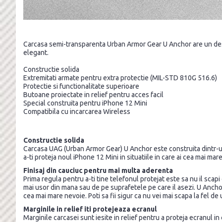
Carcasa semi-transparenta Urban Armor Gear U Anchor are un design
elegant.
Constructie solida
Extremitati armate pentru extra protectie (MIL-STD 810G 516.6)
Protectie si functionalitate superioare
Butoane proiectate in relief pentru acces facil
Special construita pentru iPhone 12 Mini
Compatibila cu incarcarea Wireless
Constructie solida
Carcasa UAG (Urban Armor Gear) U Anchor este construita dintr-un m
a-ti proteja noul iPhone 12 Mini in situatiile in care ai cea mai mar
Finisaj din cauciuc pentru mai multa aderenta
Prima regula pentru a-ti tine telefonul protejat este sa nu il scapi
mai usor din mana sau de pe suprafetele pe care il asezi. U Ancho
cea mai mare nevoie. Poti sa fii sigur ca nu vei mai scapa la fel de
Marginile in relief iti protejeaza ecranul
Marginile carcasei sunt iesite in relief pentru a proteja ecranul in 