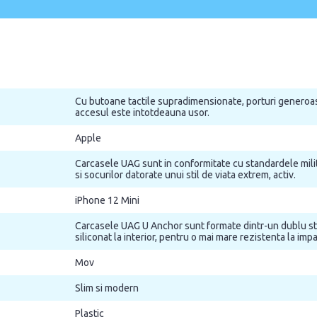
Cu butoane tactile supradimensionate, porturi generoas
accesul este intotdeauna usor.
Apple
Carcasele UAG sunt in conformitate cu standardele milit
si socurilor datorate unui stil de viata extrem, activ.
iPhone 12 Mini
Carcasele UAG U Anchor sunt formate dintr-un dublu strat 
siliconat la interior, pentru o mai mare rezistenta la impa
Mov
Slim si modern
Plastic