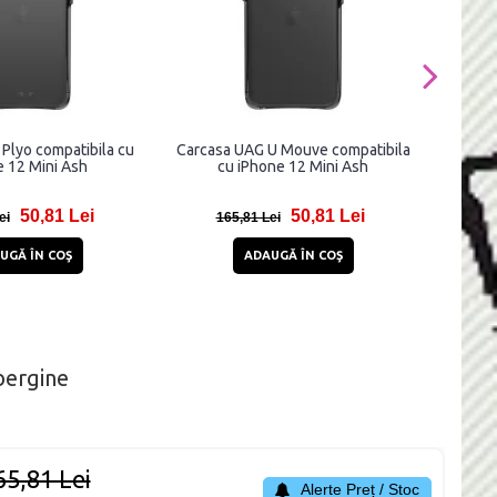
Plyo compatibila cu
Carcasa UAG U Mouve compatibila
Hus
e 12 Mini Ash
cu iPhone 12 Mini Ash
compati
50,81 Lei
50,81 Lei
ei
165,81 Lei
3
UGĂ ÎN COŞ
ADAUGĂ ÎN COŞ
bergine
65,81 Lei
Alerte Preț / Stoc