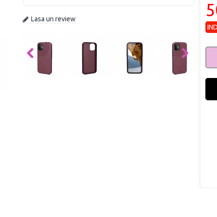
5
Lasa un review
IN