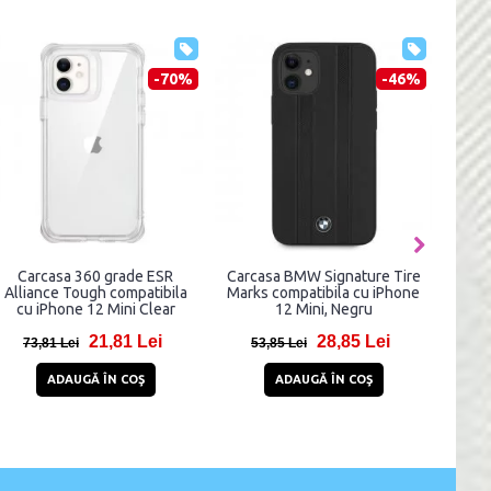
-70%
-46%
Carcasa 360 grade ESR
Carcasa BMW Signature Tire
Alliance Tough compatibila
Marks compatibila cu iPhone
cu iPhone 12 Mini Clear
12 Mini, Negru
21,81 Lei
28,85 Lei
73,81 Lei
53,85 Lei
ADAUGĂ ÎN COŞ
ADAUGĂ ÎN COŞ