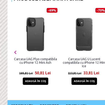
-70%
-69%
-70%
a UAG
Carcasa UAG Plyo compatibila
Carcasa UAG U Lucent
 cu
cu iPhone 12 Mini Ash
compatibila cu iPhone 12 Min
c
Ice
ei
50,81 Lei
33,81 Lei
165,81 Lei
113,81 Lei
ADAUGĂ ÎN COŞ
ADAUGĂ ÎN COŞ