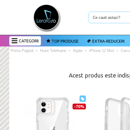
CATEGORII
TOP PRODUSE
EXTRA-REDUCERI
Prima Pagină
Huse Telefoane
Apple
iPhone 12 Mini
Carca
Acest produs este indis
-70%