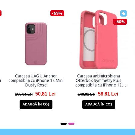
-69%
-60%
Carcasa UAG U Anchor
Carcasa antimicrobiana
i
compatibila cu iPhone 12 Mini
Otterbox Symmetry Plus
Dusty Rose
compatibila cu iPhone 12
Mini, MagSafe, Tea Petal Pink
50,81 Lei
58,81 Lei
165,81 Lei
148,81 Lei
ADAUGĂ ÎN COŞ
ADAUGĂ ÎN COŞ