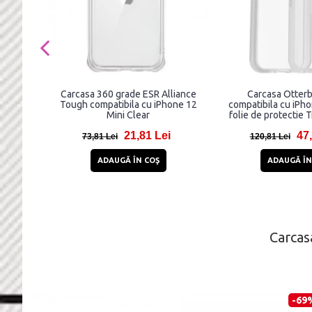
Carcasa 360 grade ESR Alliance
Carcasa Otter
Tough compatibila cu iPhone 12
compatibila cu iPho
Mini Clear
folie de protectie 
Clear
21,81 Lei
47,
73,81 Lei
120,81 Lei
ADAUGĂ ÎN COŞ
ADAUGĂ ÎN
Carcas
-69