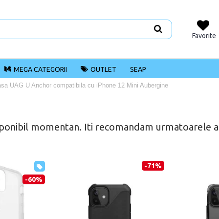
Favorite
MEGA CATEGORII
OUTLET
SEAP
sa UAG U Anchor compatibila cu iPhone 12 Mini Aubergine
ponibil momentan. Iti recomandam urmatoarele alt
-71%
-60%