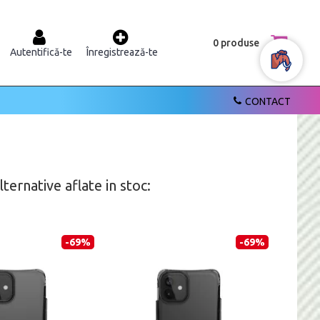
0 produse
Autentifică-te
Înregistrează-te
CONTACT
ernative aflate in stoc:
-69%
-69%