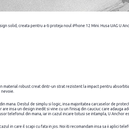
 solid, creata pentru a-ti proteja noul iPhone 12 Mini. Husa UAG U Anchor 
aterial robust creat dintr-un strat rezistent la impact pentru absorbtia s
e nevoie.
 din mana. Destul de simplu si logic, insa majoritatea carcaselor de protect
r are insa un design inedit si vine cu un finisaj din cauciuc care adauga 
 usor telefonul din mana, iar in cazul incare totusi se intampla, U Anchor es
cazul in care il scapi cu fata in jos. Noi iti recomandam insa sa ii aplici te