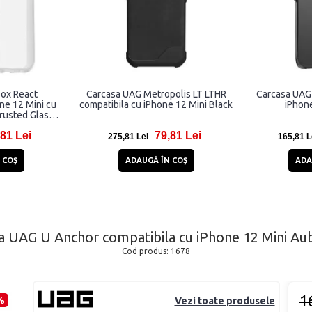
box React
Carcasa UAG Metropolis LT LTHR
Carcasa UAG 
ne 12 Mini cu
compatibila cu iPhone 12 Mini Black
iPhon
Trusted Glass,
81 Lei
79,81 Lei
275,81 Lei
165,81 L
 COŞ
ADAUGĂ ÎN COŞ
ADA
a UAG U Anchor compatibila cu iPhone 12 Mini Au
Cod produs:
1678
1
%
Vezi toate produsele