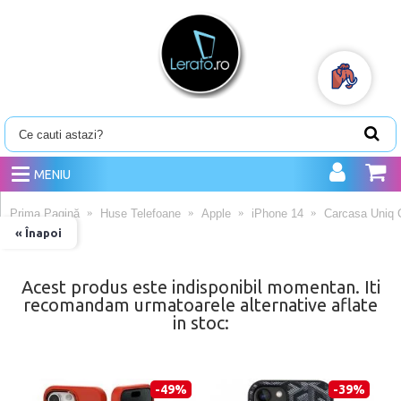
MENIU
Prima Pagină
Huse Telefoane
Apple
iPhone 14
Carcasa Uniq C
« Înapoi
Acest produs este indisponibil momentan. Iti
recomandam urmatoarele alternative aflate
in stoc:
-49%
-39%