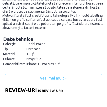
delicată, care împiedică telefonul să alunece în interiorul husei, ceea
ce, la rândul său, minimizează posibilitatea de a aluneca din husă și
oferă o protecție suplimentară împotriva șocurilor.
Motivul floral a fost creat folosind tehnologia IML In-mould labelling
(IML) - un grafic cu flori a fost aplicat pe carcasa husei, iar apoi a fost
aplicat un strat subțire de poliuretan pe grafic, făcându-l rezistent la
abraziune și la factorii externi.
Date tehnice
Colecție
Coehl Prairie
Tip
Hardcase
Material
TPU/PC
Culoare
Navy Blue
Compatibilitate
iPhone 15 Pro Max 6.7"
Vezi mai mult
REVIEW-URI
(0 REVIEW-URI)