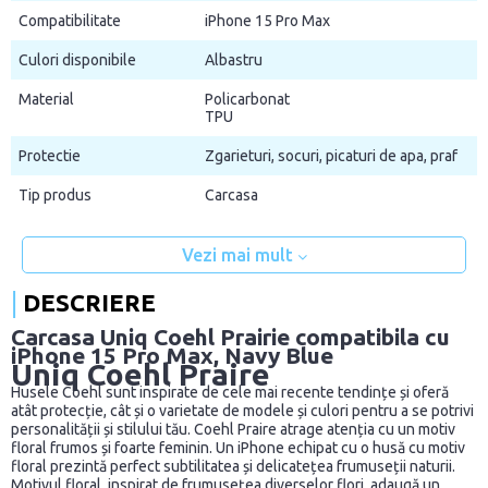
Compatibilitate
iPhone 15 Pro Max
Culori disponibile
Albastru
Material
Policarbonat
TPU
Protectie
Zgarieturi, socuri, picaturi de apa, praf
Tip produs
Carcasa
Vezi mai mult
DESCRIERE
Carcasa Uniq Coehl Prairie compatibila cu
iPhone 15 Pro Max, Navy Blue
Uniq Coehl Praire
Husele Coehl sunt inspirate de cele mai recente tendințe și oferă
atât protecție, cât și o varietate de modele și culori pentru a se potrivi
personalității și stilului tău. Coehl Praire atrage atenția cu un motiv
floral frumos și foarte feminin. Un iPhone echipat cu o husă cu motiv
floral prezintă perfect subtilitatea și delicatețea frumuseții naturii.
Motivul floral, inspirat de frumusețea diverselor flori, adaugă un