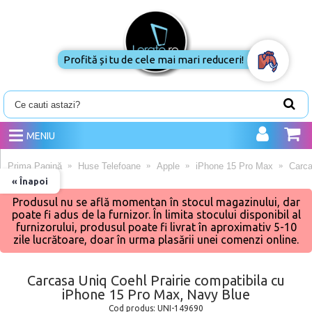
Profită și tu de cele mai mari reduceri!
MENIU
Prima Pagină
Huse Telefoane
Apple
iPhone 15 Pro Max
Carca
« Înapoi
Produsul nu se află momentan în stocul magazinului, dar
poate fi adus de la furnizor. În limita stocului disponibil al
furnizorului, produsul poate fi livrat în aproximativ 5-10
zile lucrătoare, doar în urma plasării unei comenzi online.
Carcasa Uniq Coehl Prairie compatibila cu
iPhone 15 Pro Max, Navy Blue
Cod produs:
UNI-149690