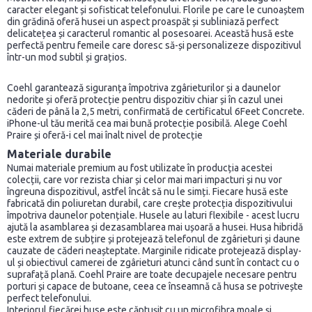
caracter elegant și sofisticat telefonului. Florile pe care le cunoaștem
din grădină oferă husei un aspect proaspăt și subliniază perfect
delicatețea și caracterul romantic al posesoarei. Această husă este
perfectă pentru femeile care doresc să-și personalizeze dispozitivul
într-un mod subtil și grațios.
Coehl garantează siguranța împotriva zgârieturilor și a daunelor
nedorite și oferă protecție pentru dispozitiv chiar și în cazul unei
căderi de până la 2,5 metri, confirmată de certificatul 6Feet Concrete.
iPhone-ul tău merită cea mai bună protecție posibilă. Alege Coehl
Praire și oferă-i cel mai înalt nivel de protecție
Materiale durabile
Numai materiale premium au fost utilizate în producția acestei
colecții, care vor rezista chiar și celor mai mari impacturi și nu vor
îngreuna dispozitivul, astfel încât să nu le simți. Fiecare husă este
fabricată din poliuretan durabil, care crește protecția dispozitivului
împotriva daunelor potențiale. Husele au laturi flexibile - acest lucru
ajută la asamblarea și dezasamblarea mai ușoară a husei. Husa hibridă
este extrem de subțire și protejează telefonul de zgârieturi și daune
cauzate de căderi neașteptate. Marginile ridicate protejează display-
ul și obiectivul camerei de zgârieturi atunci când sunt în contact cu o
suprafață plană. Coehl Praire are toate decupajele necesare pentru
porturi și capace de butoane, ceea ce înseamnă că husa se potrivește
perfect telefonului.
Interiorul fiecărei huse este căptușit cu un microfibra moale și