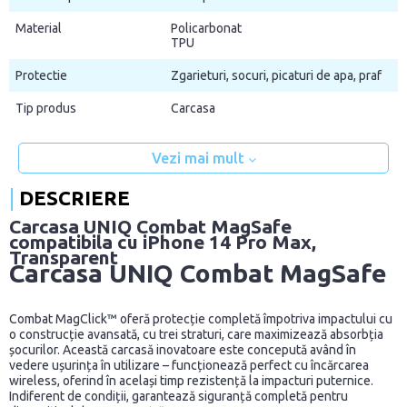
Material
Policarbonat
TPU
Protectie
Zgarieturi, socuri, picaturi de apa, praf
Tip produs
Carcasa
Vezi mai mult
DESCRIERE
Carcasa UNIQ Combat MagSafe
compatibila cu iPhone 14 Pro Max,
Transparent
Carcasa UNIQ Combat MagSafe
Combat MagClick™ oferă protecție completă împotriva impactului cu
o construcție avansată, cu trei straturi, care maximizează absorbția
șocurilor. Această carcasă inovatoare este concepută având în
vedere ușurința în utilizare – funcționează perfect cu încărcarea
wireless, oferind în același timp rezistență la impacturi puternice.
Indiferent de condiții, garantează siguranță completă pentru