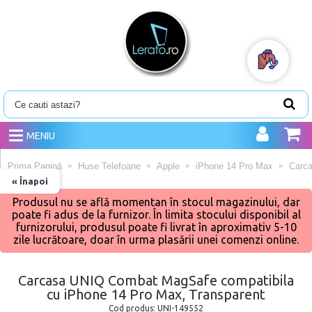
MENIU
Prima Pagină
Huse Telefoane
Apple
iPhone 14 Pro Max
Carca
« Înapoi
Produsul nu se află momentan în stocul magazinului, dar
poate fi adus de la furnizor. În limita stocului disponibil al
furnizorului, produsul poate fi livrat în aproximativ 5-10
zile lucrătoare, doar în urma plasării unei comenzi online.
Carcasa UNIQ Combat MagSafe compatibila
cu iPhone 14 Pro Max, Transparent
Cod produs:
UNI-149552