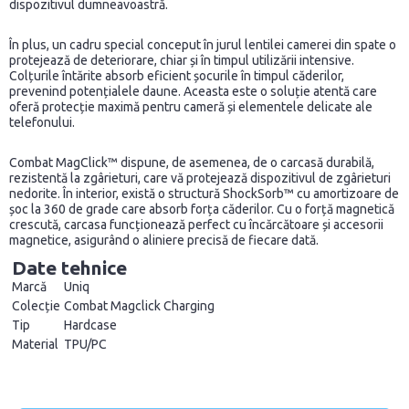
dispozitivul dumneavoastră.
În plus, un cadru special conceput în jurul lentilei camerei din spate o
protejează de deteriorare, chiar și în timpul utilizării intensive.
Colțurile întărite absorb eficient șocurile în timpul căderilor,
prevenind potențialele daune. Aceasta este o soluție atentă care
oferă protecție maximă pentru cameră și elementele delicate ale
telefonului.
Combat MagClick™ dispune, de asemenea, de o carcasă durabilă,
rezistentă la zgârieturi, care vă protejează dispozitivul de zgârieturi
nedorite. În interior, există o structură ShockSorb™ cu amortizoare de
șoc la 360 de grade care absorb forța căderilor. Cu o forță magnetică
crescută, carcasa funcționează perfect cu încărcătoare și accesorii
magnetice, asigurând o aliniere precisă de fiecare dată.
Date tehnice
Marcă
Uniq
Colecție
Combat Magclick Charging
Tip
Hardcase
Material
TPU/PC