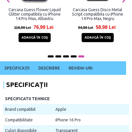
Carcasa TECH-PROTECT
Carcasa Karl Lagerfeld
MAGMOOD MagSafe
Diagonal Quilted Script
compatibila cu iPhone 14 Pro
compatibila cu iPhone 14 Pro
Max Spring Daisy
Max, Roz
16,81 Lei
59,92 Lei
59,81 Lei
117,92 Lei
ADAUGĂ ÎN COŞ
ADAUGĂ ÎN COŞ
SPECIFICAȚII
DESCRIERE
REVIEW-URI
SPECIFICAȚII
SPECIFICATII TEHNICE
Brand compatibil
Apple
Compatibilitate
iPhone 16 Pro
Culori disponibile
Transparent