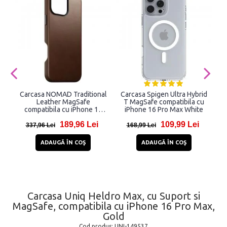
Carcasa NOMAD Traditional
Carcasa Spigen Ultra Hybrid
Leather MagSafe
T MagSafe compatibila cu
T
compatibila cu iPhone 16
iPhone 16 Pro Max White
c
Pro Max Brown
189,96 Lei
109,99 Lei
337,96 Lei
168,99 Lei
ADAUGĂ ÎN COŞ
ADAUGĂ ÎN COŞ
Carcasa Uniq Heldro Max, cu Suport si
MagSafe, compatibila cu iPhone 16 Pro Max,
Gold
Cod produs:
UNI-149537