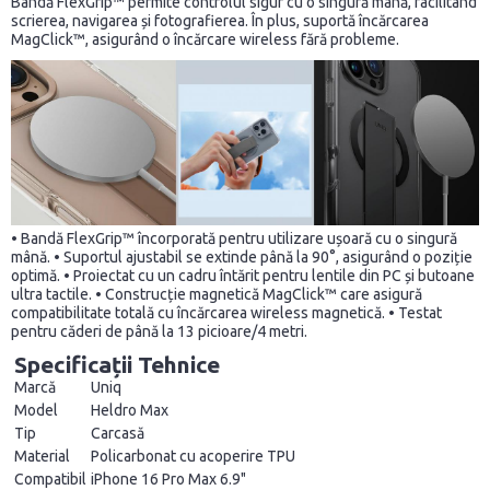
Bandă FlexGrip™ permite controlul sigur cu o singură mână, facilitând
scrierea, navigarea și fotografierea. În plus, suportă încărcarea
MagClick™, asigurând o încărcare wireless fără probleme.
• Bandă FlexGrip™ încorporată pentru utilizare ușoară cu o singură
mână. • Suportul ajustabil se extinde până la 90°, asigurând o poziție
optimă. • Proiectat cu un cadru întărit pentru lentile din PC și butoane
ultra tactile. • Construcție magnetică MagClick™ care asigură
compatibilitate totală cu încărcarea wireless magnetică. • Testat
pentru căderi de până la 13 picioare/4 metri.
Specificații Tehnice
Marcă
Uniq
Model
Heldro Max
Tip
Carcasă
Material
Policarbonat cu acoperire TPU
Compatibil
iPhone 16 Pro Max 6.9"