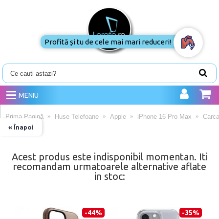
Profită și tu de cele mai mari reduceri!
MENIU
Prima Pagină
Huse Telefoane
Apple
iPhone 16 Pro Max
Carca
« Înapoi
Acest produs este indisponibil momentan. Iti
recomandam urmatoarele alternative aflate
in stoc:
-44%
-35%