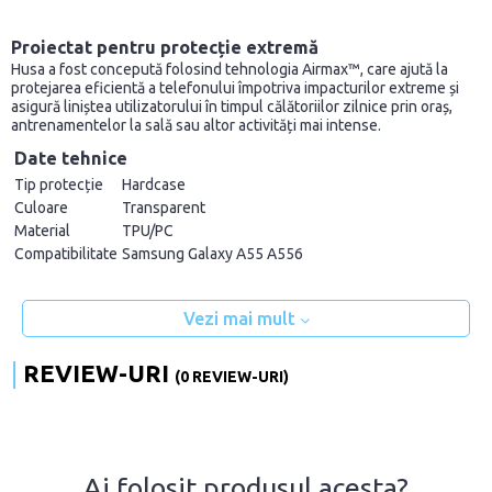
Proiectat pentru protecție extremă
Husa a fost concepută folosind tehnologia Airmax™, care ajută la
protejarea eficientă a telefonului împotriva impacturilor extreme și
asigură liniștea utilizatorului în timpul călătoriilor zilnice prin oraș,
antrenamentelor la sală sau altor activități mai intense.
Date tehnice
Tip protecție
Hardcase
Culoare
Transparent
Material
TPU/PC
Compatibilitate
Samsung Galaxy A55 A556
Vezi mai mult
REVIEW-URI
(0 REVIEW-URI)
Ai folosit produsul acesta?