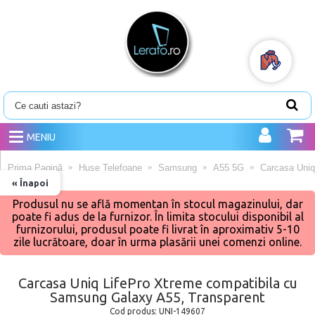
MENIU
Prima Pagină
Huse Telefoane
Samsung
A55 5G
Carcasa Uniq
« Înapoi
Produsul nu se află momentan în stocul magazinului, dar
poate fi adus de la furnizor. În limita stocului disponibil al
furnizorului, produsul poate fi livrat în aproximativ 5-10
zile lucrătoare, doar în urma plasării unei comenzi online.
Carcasa Uniq LifePro Xtreme compatibila cu
Samsung Galaxy A55, Transparent
Cod produs:
UNI-149607