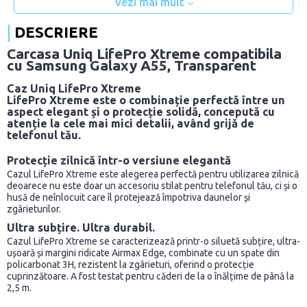
Vezi mai mult
DESCRIERE
Carcasa Uniq LifePro Xtreme compatibila
cu Samsung Galaxy A55, Transparent
Caz Uniq LifePro Xtreme
LifePro Xtreme este o combinație perfectă între un
aspect elegant și o protecție solidă, concepută cu
atenție la cele mai mici detalii, având grijă de
telefonul tău.
Protecție zilnică într-o versiune elegantă
Cazul LifePro Xtreme este alegerea perfectă pentru utilizarea zilnică
deoarece nu este doar un accesoriu stilat pentru telefonul tău, ci și o
husă de neînlocuit care îl protejează împotriva daunelor și
zgârieturilor.
Ultra subțire. Ultra durabil.
Cazul LifePro Xtreme se caracterizează printr-o siluetă subțire, ultra-
ușoară și margini ridicate Airmax Edge, combinate cu un spate din
policarbonat 3H, rezistent la zgârieturi, oferind o protecție
cuprinzătoare. A fost testat pentru căderi de la o înălțime de până la
2,5 m.