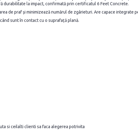
ă durabilitate la impact, confirmată prin certificatul 6 Feet Concrete.
area de praf și minimizează numărul de zgârieturi. Are capace integrate p
 când sunt în contact cu o suprafață plană.
a si ceilalti clienti sa faca alegerea potrivita