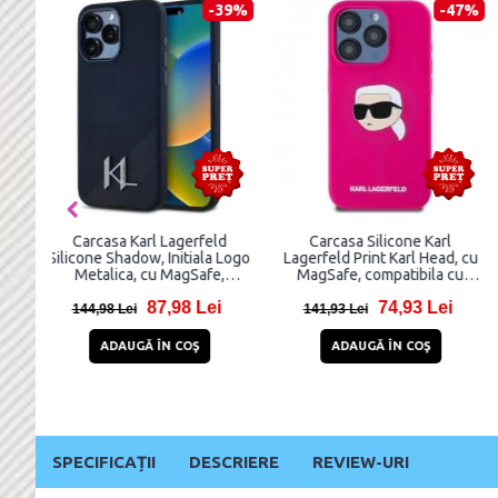
-29%
-74%
Carcasa TECH-PROTECT
Carcasa Silicone Case
MAGMOOD MagSafe
MagSafe compatibila cu
compatibila cu iPhone 15 Pro
iPhone 15 Pro Max Blue
Max Spring Daisy
28,99 Lei
5,91 Lei
40,99 Lei
22,91 Lei
ADAUGĂ ÎN COŞ
ADAUGĂ ÎN COŞ
SPECIFICAȚII
DESCRIERE
REVIEW-URI