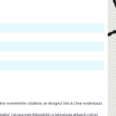
elor evenimente cotidiene, iar designul Slim & Clear evidențiază
nimalist. Carcasa este îmbogățită cu tehnologia airbag în colțuri