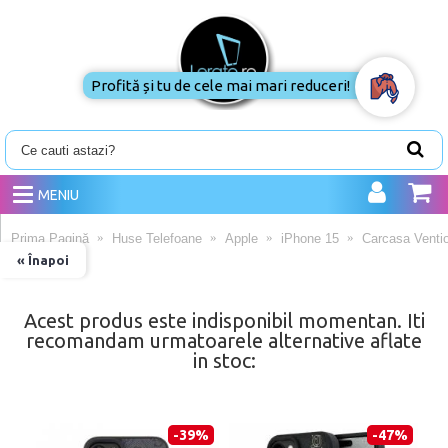
Profită și tu de cele mai mari reduceri!
MENIU
Prima Pagină
Huse Telefoane
Apple
iPhone 15
Carcasa Ventio
« Înapoi
Acest produs este indisponibil momentan. Iti
recomandam urmatoarele alternative aflate
in stoc:
-39%
-47%