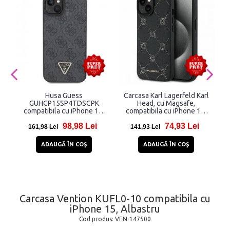
Husa Guess
Carcasa Karl Lagerfeld Karl
GUHCP15SP4TDSCPK
Head, cu Magsafe,
compatibila cu iPhone 15,
compatibila cu iPhone 15,
c
Crossbody 4G Metal Logo,
Negru
98,98 Lei
74,93 Lei
Negru
161,98 Lei
141,93 Lei
ADAUGĂ ÎN COŞ
ADAUGĂ ÎN COŞ
Carcasa Vention KUFL0-10 compatibila cu
iPhone 15, Albastru
Cod produs:
VEN-147500