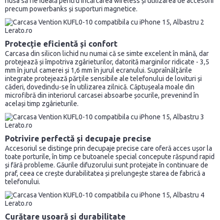
husa să fie ideală pentru încărcarea wireless și utilizarea de accesorii
precum powerbanks și suporturi magnetice.
Protecție eficientă și confort
Carcasa din silicon lichid nu numai că se simte excelent în mână, dar
protejează și împotriva zgârieturilor, datorită marginilor ridicate - 3,5
mm în jurul camerei și 1,6 mm în jurul ecranului. Supraînălțările
integrate protejează părțile sensibile ale telefonului de lovituri și
căderi, dovedindu-se în utilizarea zilnică. Căptușeala moale din
microfibră din interiorul carcasei absoarbe șocurile, prevenind în
același timp zgârieturile.
Potrivire perfectă și decupaje precise
Accesoriul se distinge prin decupaje precise care oferă acces ușor la
toate porturile, în timp ce butoanele special concepute răspund rapid
și fără probleme. Găurile difuzorului sunt protejate în continuare de
praf, ceea ce crește durabilitatea și prelungește starea de fabrică a
telefonului.
Curățare ușoară și durabilitate