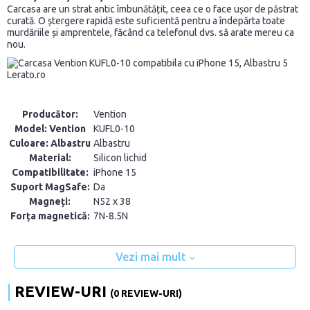
Carcasa are un strat antic îmbunătățit, ceea ce o face ușor de păstrat
curată. O ștergere rapidă este suficientă pentru a îndepărta toate
murdăriile și amprentele, făcând ca telefonul dvs. să arate mereu ca
nou.
Producător:
Vention
Model: Vention
KUFL0-10
Culoare: Albastru
Albastru
Material:
Silicon lichid
Compatibilitate:
iPhone 15
Suport MagSafe:
Da
Magneți:
N52 x 38
Forța magnetică:
7N-8.5N
Vezi mai mult
REVIEW-URI
(0 REVIEW-URI)