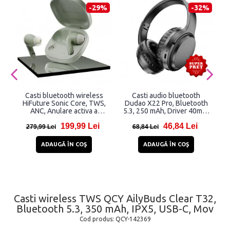
-29%
-32%
Casti bluetooth wireless
Casti audio bluetooth
HiFuture Sonic Core, TWS,
Dudao X22 Pro, Bluetooth
ANC, Anulare activa a
5.3, 250 mAh, Driver 40mm,
zgomotului, Apeluri clare cu
Negru
199,99 Lei
46,84 Lei
4 Microfoane, Bluetooth
279,99 Lei
68,84 Lei
5.4, Baterie 30h, Matcha
Green
ADAUGĂ ÎN COŞ
ADAUGĂ ÎN COŞ
Casti wireless TWS QCY AilyBuds Clear T32,
Bluetooth 5.3, 350 mAh, IPX5, USB-C, Mov
Cod produs:
QCY-142369