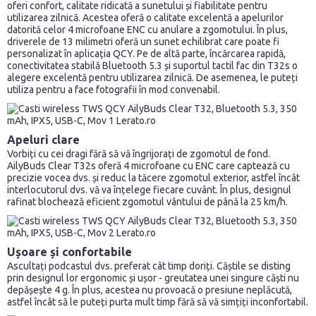
oferi confort, calitate ridicată a sunetului și fiabilitate pentru
utilizarea zilnică. Acestea oferă o calitate excelentă a apelurilor
datorită celor 4 microfoane ENC cu anulare a zgomotului. În plus,
driverele de 13 milimetri oferă un sunet echilibrat care poate fi
personalizat în aplicația QCY. Pe de altă parte, încărcarea rapidă,
conectivitatea stabilă Bluetooth 5.3 și suportul tactil fac din T32s o
alegere excelentă pentru utilizarea zilnică. De asemenea, le puteți
utiliza pentru a face fotografii în mod convenabil.
Apeluri clare
Vorbiți cu cei dragi fără să vă îngrijorați de zgomotul de fond.
AilyBuds Clear T32s oferă 4 microfoane cu ENC care captează cu
precizie vocea dvs. și reduc la tăcere zgomotul exterior, astfel încât
interlocutorul dvs. vă va înțelege fiecare cuvânt. În plus, designul
rafinat blochează eficient zgomotul vântului de până la 25 km/h.
Ușoare și confortabile
Ascultați podcastul dvs. preferat cât timp doriți. Căștile se disting
prin designul lor ergonomic și ușor - greutatea unei singure căști nu
depășește 4 g. În plus, acestea nu provoacă o presiune neplăcută,
astfel încât să le puteți purta mult timp fără să vă simțiți inconfortabil.