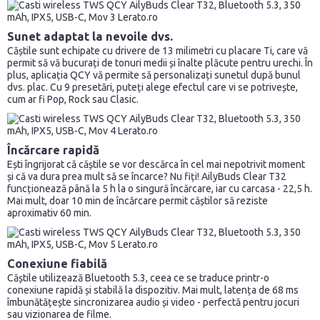
Sunet adaptat la nevoile dvs.
Căștile sunt echipate cu drivere de 13 milimetri cu placare Ti, care vă
permit să vă bucurați de tonuri medii și înalte plăcute pentru urechi. În
plus, aplicația QCY vă permite să personalizați sunetul după bunul
dvs. plac. Cu 9 presetări, puteți alege efectul care vi se potrivește,
cum ar fi Pop, Rock sau Clasic.
Încărcare rapidă
Ești îngrijorat că căștile se vor descărca în cel mai nepotrivit moment
și că va dura prea mult să se încarce? Nu fiți! AilyBuds Clear T32
funcționează până la 5 h la o singură încărcare, iar cu carcasa - 22,5 h.
Mai mult, doar 10 min de încărcare permit căștilor să reziste
aproximativ 60 min.
Conexiune fiabilă
Căștile utilizează Bluetooth 5.3, ceea ce se traduce printr-o
conexiune rapidă și stabilă la dispozitiv. Mai mult, latența de 68 ms
îmbunătățește sincronizarea audio și video - perfectă pentru jocuri
sau vizionarea de filme.