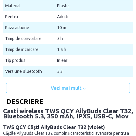
Material
Plastic
Pentru
Adulti
Raza actiune
10 m
Timp de convorbire
5 h
Timp de incarcare
1.5 h
Tip produs
In ear
Versiune Bluetooth
5.3
Vezi mai mult
DESCRIERE
Casti wireless TWS QCY AilyBuds Clear T32,
Bluetooth 5.3, 350 mAh, IPX5, USB-C, Mov
TWS QCY Căști AilyBuds Clear T32 (violet)
Căștile AilyBuds Clear T32 combină caracteristici avansate pentru a