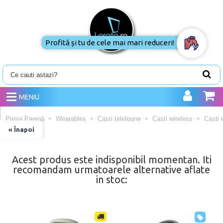
Profită și tu de cele mai mari reduceri!
MENIU
Prima Pagină
Wearables
Casti telefoane
Casti wireless
Casti 
« Înapoi
Acest produs este indisponibil momentan. Iti
recomandam urmatoarele alternative aflate
in stoc: