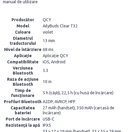
manual de utilizare
Producător
QCY
Model
AilyBuds Clear T32
Culoare
violet
Diametrul
13 mm
traductorului
Nivel de întârziere
68 ms
Aplicație
Aplicație QCY
Compatibilitate
iOS, Android
Versiunea
5.3
Bluetooth
Raza de acțiune
10 m
Bluetooth
Timp de
5 h (căști), 22,5 h (cu husă de încărcare)
funcționare
Profiluri Bluetooth
A2DP, AVRCP, HFP
Capacitatea
27 mAh (handset), 350 mAh (carcasă de
bateriei
încărcare)
Port de încărcare
USB-C
Rezistență la apă
IPX5
33 x 17 x 19 mm (handset), 53 x 55 x 29 mm