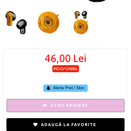
46,00 Lei
INDISPONIBIL
Alerte Preț / Stoc
STOC EPUIZAT
ADAUGĂ LA FAVORITE