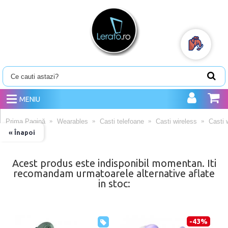
MENIU
Prima Pagină
Wearables
Casti telefoane
Casti wireless
Casti 
« Înapoi
Acest produs este indisponibil momentan. Iti
recomandam urmatoarele alternative aflate
in stoc:
-43%