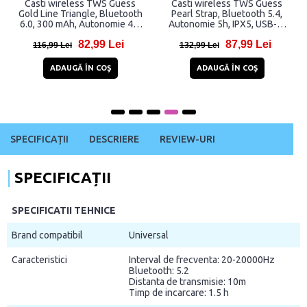
Casti wireless TWS Guess
Casti wireless TWS Guess
Gold Line Triangle, Bluetooth
Pearl Strap, Bluetooth 5.4,
6.0, 300 mAh, Autonomie 4h,
Autonomie 5h, IPX5, USB-C,
IPX5, Alb
Negru
82,99 Lei
87,99 Lei
116,99 Lei
132,99 Lei
ADAUGĂ ÎN COŞ
ADAUGĂ ÎN COŞ
SPECIFICAȚII
DESCRIERE
REVIEW-URI
SPECIFICAȚII
SPECIFICATII TEHNICE
Brand compatibil
Universal
Caracteristici
Interval de frecventa: 20-20000Hz
Bluetooth: 5.2
Distanta de transmisie: 10m
Timp de incarcare: 1.5 h