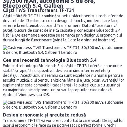
30/300 mAh, autonomie 5 de ore,
Bluetooth 5.4, Galben
Căști TWS Transformers TF-T31
Căștile fără fir TF-T31 combină sunetul plăcut pentru urechi oferit de
driverele de 13 milimetri cu un design distinctiv, modern, care face
referire la emblematicul brand Transformers. Datorită acestora vă
puteți bucura de sunet de înaltă calitate și conexiune Bluetooth 5.4
fiabilă. De asemenea, acestea se remarcă prin designul ergonomic și
durata lungă de funcționare (până la 5 ore la o singură încărcare).
Cea mai recentă tehnologie Bluetooth 5.4
Folosind tehnologia Bluetooth 5.4, căștile TF-T31 oferă o conexiune
stabilă și rapidă la dispozitivul dvs. eliminând interferențele și
decalajul. Acest lucru înseamnă că sunt excelente nu numai pentru a
asculta muzică, ci și pentru a viziona filme și a juca jocuri. Avantajul lor
suplimentar este compatibilitatea largă - le puteți cupla cu ușurință
cu majoritatea smartphone-urilor sau laptopurilor care rulează
Android, Windows sau iOS.
Design ergonomic și greutate redusă
Transformers TF-T31 vă vor oferi confortul la care visați. Designul lor
ușor și ergonomic le face să se potrivească perfect formei urechii