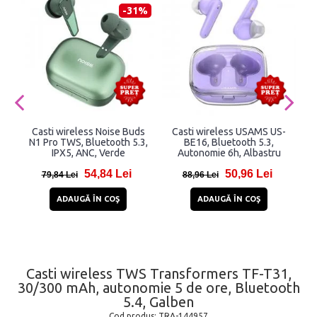
-31%
Casti wireless Noise Buds
Casti wireless USAMS US-
C
N1 Pro TWS, Bluetooth 5.3,
BE16, Bluetooth 5.3,
IPX5, ANC, Verde
Autonomie 6h, Albastru
54,84 Lei
50,96 Lei
79,84 Lei
88,96 Lei
ADAUGĂ ÎN COŞ
ADAUGĂ ÎN COŞ
Casti wireless TWS Transformers TF-T31,
30/300 mAh, autonomie 5 de ore, Bluetooth
5.4, Galben
Cod produs:
TRA-144957