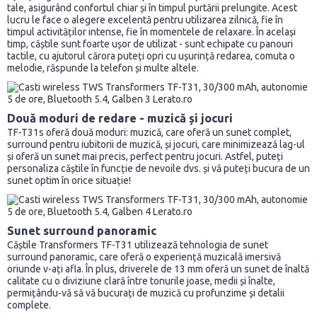
tale, asigurând confortul chiar și în timpul purtării prelungite. Acest
lucru le face o alegere excelentă pentru utilizarea zilnică, fie în
timpul activităților intense, fie în momentele de relaxare. În același
timp, căștile sunt foarte ușor de utilizat - sunt echipate cu panouri
tactile, cu ajutorul cărora puteți opri cu ușurință redarea, comuta o
melodie, răspunde la telefon și multe altele.
Două moduri de redare - muzică și jocuri
TF-T31s oferă două moduri: muzică, care oferă un sunet complet,
surround pentru iubitorii de muzică, și jocuri, care minimizează lag-ul
și oferă un sunet mai precis, perfect pentru jocuri. Astfel, puteți
personaliza căștile în funcție de nevoile dvs. și vă puteți bucura de un
sunet optim în orice situație!
Sunet surround panoramic
Căștile Transformers TF-T31 utilizează tehnologia de sunet
surround panoramic, care oferă o experiență muzicală imersivă
oriunde v-ați afla. În plus, driverele de 13 mm oferă un sunet de înaltă
calitate cu o diviziune clară între tonurile joase, medii și înalte,
permițându-vă să vă bucurați de muzică cu profunzime și detalii
complete.