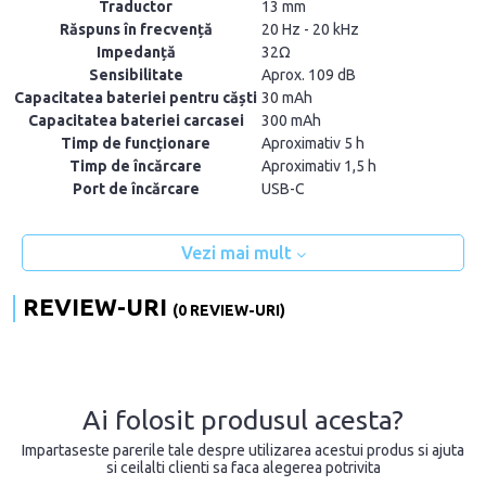
Traductor
13 mm
Răspuns în frecvență
20 Hz - 20 kHz
Impedanță
32Ω
Sensibilitate
Aprox. 109 dB
Capacitatea bateriei pentru căști
30 mAh
Capacitatea bateriei carcasei
300 mAh
Timp de funcționare
Aproximativ 5 h
Timp de încărcare
Aproximativ 1,5 h
Port de încărcare
USB-C
Vezi mai mult
REVIEW-URI
(0 REVIEW-URI)
Ai folosit produsul acesta?
Impartaseste parerile tale despre utilizarea acestui produs si ajuta
si ceilalti clienti sa faca alegerea potrivita