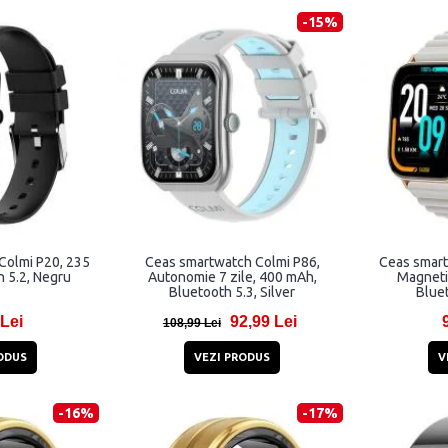
-15%
Colmi P20, 235
Ceas smartwatch Colmi P86,
Ceas smart
 5.2, Negru
Autonomie 7 zile, 400 mAh,
Magneti
Bluetooth 5.3, Silver
Bluet
 Lei
92,99 Lei
108,99 Lei
ODUS
VEZI PRODUS
V
-16%
-17%