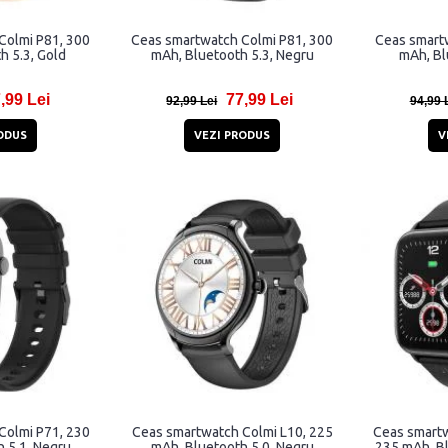
Colmi P81, 300
Ceas smartwatch Colmi P81, 300
Ceas smart
h 5.3, Gold
mAh, Bluetooth 5.3, Negru
mAh, Bl
,99 Lei
77,99 Lei
92,99 Lei
94,99 
ODUS
VEZI PRODUS
V
Colmi P71, 230
Ceas smartwatch Colmi L10, 225
Ceas smartw
 5.1, Negru
mAh, Bluetooth 5.0, Negru
235 mAh, Bl