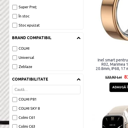
Super Preț
Reduceri Finale Wearables 
În stoc
Stoc epuizat
Smartwatch 
BRAND COMPATIBIL
Temporar 
COLMI
Wearables 
Universal
Inel smart pentru
R02, Marimea 1
Zeblaze
20.8mm, IP68, 17 
5.0, A
8
122,92 Lei
COMPATIBILITATE
ADAUGĂ Î
COLMI P81
COLMI SKY 8
Colmi C61
Colmi C63