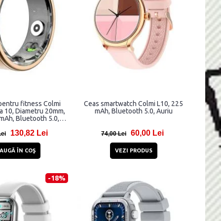
pentru fitness Colmi
Ceas smartwatch Colmi L10, 225
a 10, Diametru 20mm,
mAh, Bluetooth 5.0, Auriu
mAh, Bluetooth 5.0,
Auriu
130,82 Lei
60,00 Lei
Lei
74,00 Lei
AUGĂ ÎN COŞ
VEZI PRODUS
-18%