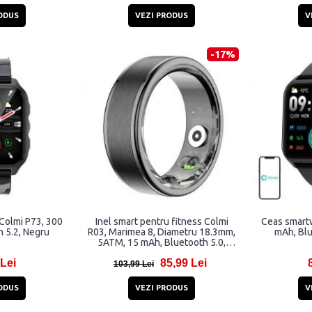
ODUS
VEZI PRODUS
V
-17%
Colmi P73, 300
Inel smart pentru fitness Colmi
Ceas smart
 5.2, Negru
R03, Marimea 8, Diametru 18.3mm,
mAh, Blu
5ATM, 15 mAh, Bluetooth 5.0,
Negru
 Lei
85,99 Lei
103,99 Lei
ODUS
VEZI PRODUS
V