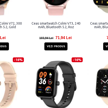
Colmi V72, 300
Ceas smartwatch Colmi V73, 240
Ceas smart
h 5.2, Gold
mAh, Bluetooth 5.2, Roz
mAh, Blu
 Lei
71,94 Lei
103,94 Lei
ODUS
VEZI PRODUS
V
-16%
-16%