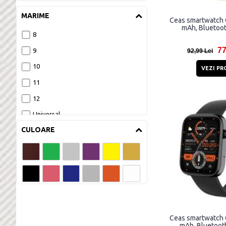
1.96 inch
MARIME
Ceas smartwatch 
2 inch
mAh, Bluetoot
8
2.01 inch
77
9
92,99 Lei
10
VEZI PR
11
12
Universal
CULOARE
Ceas smartwatch 
mAh, Bluetooth