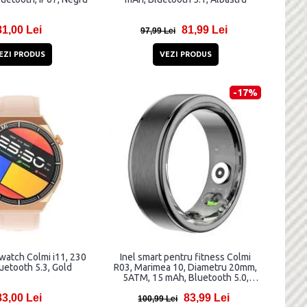
81,00 Lei
81,99 Lei
97,99 Lei
EZI PRODUS
VEZI PRODUS
-17%
watch Colmi i11, 230
Inel smart pentru fitness Colmi
uetooth 5.3, Gold
R03, Marimea 10, Diametru 20mm,
5ATM, 15 mAh, Bluetooth 5.0,
Negru
83,00 Lei
83,99 Lei
100,99 Lei