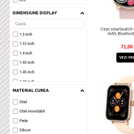
Colmi V68
DIMENSIUNE DISPLAY
Colmi V69
Colmi V72
Ceas smartwatch 
mAh, Bluetoot
1.3 inch
Colmi V73
1.32 inch
Colmi V75
71,00
1.4 inch
Colmi V89
VEZI PR
1.43 inch
Colmi i11
1.45 inch
Colmi i28 Ultra
1.46 inch
Universal
MATERIAL CUREA
1.65 inch
Zeblaze GTS 3 PRO
1.69 inch
Zeblaze Stratos 2
Otel
1.83 inch
Otel inoxidabil
1.85 inch
Piele
1.9 inch
Silicon