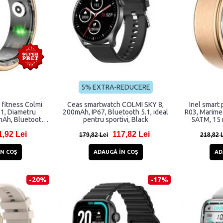
5% EXTRA-REDUCERE
 fitness Colmi
Ceas smartwatch COLMI SKY 8,
Inel smart 
1, Diametru
200mAh, IP67, Bluetooth 5.1, ideal
R03, Marime
mAh, Bluetooth
pentru sportivi, Black
5ATM, 15 
uriu
1,92 Lei
117,82 Lei
179,82 Lei
218,82 
N COŞ
ADAUGĂ ÎN COŞ
AD
-20%
-17%