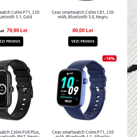
watch Colmi P71, 230
Ceas smartwatch Colmi C81, 250
uetooth 5.1, Gold
mAh, Bluetooth 5.0, Negru
79,99 Lei
80,00 Lei
Lei
EZI PRODUS
VEZI PRODUS
-16%
atch Colmi P28 Plus,
Ceas smartwatch Colmi P71, 230
uetooth, IP67, Negru
mAh, Bluetooth 5.1, Albastru