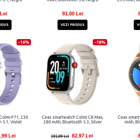
 Lei
81,00 Lei
ODUS
VEZI PRODUS
V
-16%
-18%
Colmi P71, 230
Ceas smartwatch Colmi C8 Max,
Ceas smart
 5.1, Violet
280 mAh, Bluetooth 5.3, Silver
mAh, Bl
,99 Lei
82,97 Lei
101,00 Lei