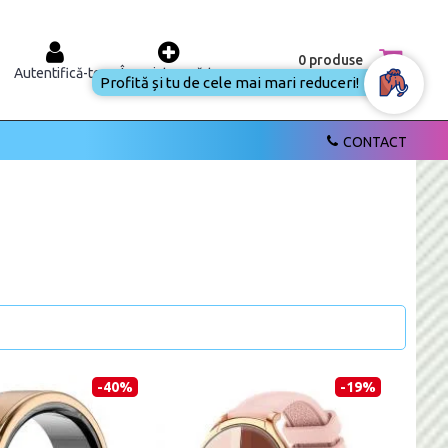
0 produse
Autentifică-te
Înregistrează-te
Profită și tu de cele mai mari reduceri!
CONTACT
-40%
-19%