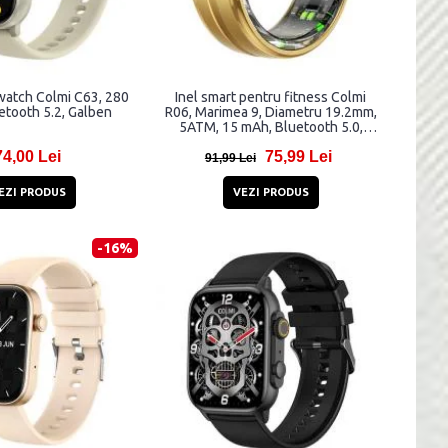
watch Colmi C63, 280
Inel smart pentru fitness Colmi
etooth 5.2, Galben
R06, Marimea 9, Diametru 19.2mm,
5ATM, 15 mAh, Bluetooth 5.0,
Auriu
74,00 Lei
75,99 Lei
91,99 Lei
EZI PRODUS
VEZI PRODUS
-16%