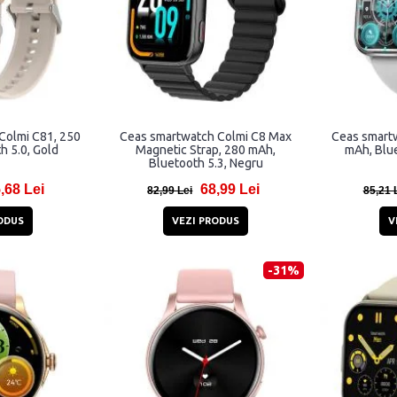
Colmi C81, 250
Ceas smartwatch Colmi C8 Max
Ceas smart
h 5.0, Gold
Magnetic Strap, 280 mAh,
mAh, Blue
Bluetooth 5.3, Negru
,68 Lei
68,99 Lei
82,99 Lei
85,21 
ODUS
VEZI PRODUS
V
-31%