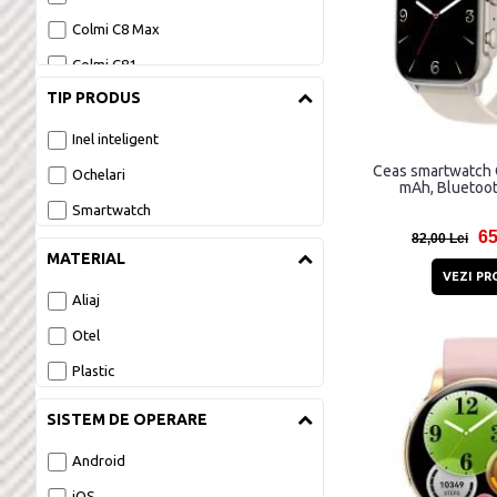
Colmi C8 Max
Colmi C81
TIP PRODUS
Colmi L10
Colmi L28
Inel inteligent
Colmi M41
Ceas smartwatch 
Ochelari
mAh, Bluetoot
Colmi P20
Smartwatch
65
82,00 Lei
Colmi P28 Plus
MATERIAL
Colmi P60
VEZI PR
Aliaj
Colmi P71
Otel
Colmi P73
Plastic
Colmi P76
Colmi P80
SISTEM DE OPERARE
Colmi P86
Android
Colmi V65
iOS