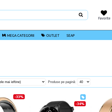
Favorite
MEGA CATEGORII
OUTLET
SEAP
Produse pe pagină:
-33%
-34%