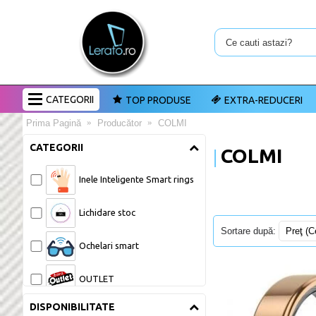
CATEGORII
TOP PRODUSE
EXTRA-REDUCERI
Prima Pagină
Producător
COLMI
CATEGORII
COLMI
Inele Inteligente Smart rings 
Lichidare stoc 
Sortare după:
Ochelari smart 
OUTLET 
DISPONIBILITATE
Reduceri Finale Gadgeturi 