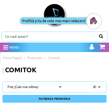
Profită și tu de cele mai mari reduceri!
MENIU
Prima Pagină
Producător
Comitok
COMITOK
FILTREAZA PRODUSELE