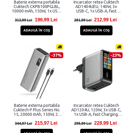
Baterie externa portabila
Incarcator retea Cuktech
Cuktech CKPB100PGLBL,
AD1404UEU, 140W, 3x
10000 mAh, 150W, 1x USB-
USB-C, 1x USB-A, Fast
C, 1x USB-A, Quick
Charging, Gri
196,99 Lei
212,99 Lei
Charging, Gri
313,99 Lei
281,99 Lei
ADAUGĂ ÎN COŞ
ADAUGĂ ÎN COŞ
-37%
-23%
Baterie externa portabila
Incarcator retea Cuktech
Cuktech P Plus Series No.
AD1204U, 120W, 3x USB-C,
15, 20000 mAh, 150W, 2x
1x USB-A, Fast Charging,
USB-C, 1x USB-A, Quick
Display LED, Silver
215,97 Lei
228,99 Lei
Charging, Gri
344,97 Lei
295,99 Lei