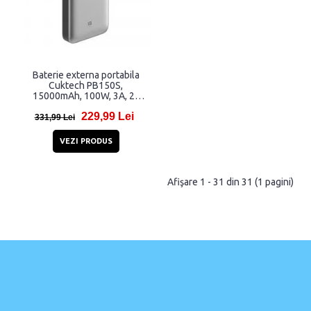
Baterie externa portabila
Cuktech PB150S,
15000mAh, 100W, 3A, 2x
USB-C, 1x USB-A, Cablu
229,99 Lei
USB-C inclus, Gri
331,99 Lei
VEZI PRODUS
Afişare 1 - 31 din 31 (1 pagini)