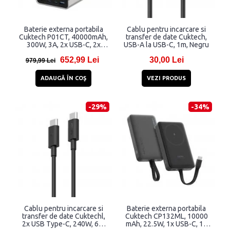
Baterie externa portabila
Cablu pentru incarcare si
Cuktech P01CT, 40000mAh,
transfer de date Cuktech,
300W, 3A, 2x USB-C, 2x
USB-A la USB-C, 1m, Negru
USB-A, Incarcare Wireless
652,99 Lei
30,00 Lei
20W, Gri
979,99 Lei
ADAUGĂ ÎN COŞ
VEZI PRODUS
-29%
-34%
Cablu pentru incarcare si
Baterie externa portabila
transfer de date Cuktechl,
Cuktech CP132ML, 10000
2x USB Type-C, 240W, 6A,
mAh, 22.5W, 1x USB-C, 1x