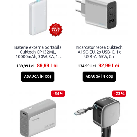
Baterie externa portabila
Incarcator retea Cuktech
Cuktech CP132ML,
A15C-EU, 2x USB-C, 1x
10000mAh, 30W, 3A, 1x
USB-A, 65W, Gri
USB-C, 1x Cavlu USB-C, Alb
89,99 Lei
92,99 Lei
139,99 Lei
134,99 Lei
ADAUGĂ ÎN COŞ
ADAUGĂ ÎN COŞ
-34%
-23%