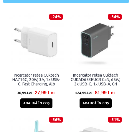
-24%
-34%
Incarcator retea Cuktech
Incarcator retea Cuktech
HA716C, 20W, 3A, 1x USB-
CUKAD653EUGR GaN, 65W,
C, Fast Charging, Alb
2x USB-C, 1x USB-A, Gri
27,99 Lei
81,99 Lei
36,99 Lei
124,99 Lei
ADAUGĂ ÎN COŞ
ADAUGĂ ÎN COŞ
-36%
-31%