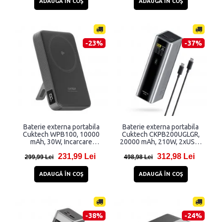
ADAUGĂ ÎN COŞ
ADAUGĂ ÎN COŞ
-23%
-37%
Baterie externa portabila
Baterie externa portabila
Cuktech WPB100, 10000
Cuktech CKPB200UGLGR,
mAh, 30W, Incarcare
20000 mAh, 210W, 2xUSB-
Wireless 15W, Compatibila
C, 1xUSB, Display LED, Gri
231,99 Lei
312,98 Lei
MagSafe, Suport integrat,
299,99 Lei
498,98 Lei
Display, USB-C, Negru
ADAUGĂ ÎN COŞ
ADAUGĂ ÎN COŞ
-38%
-24%