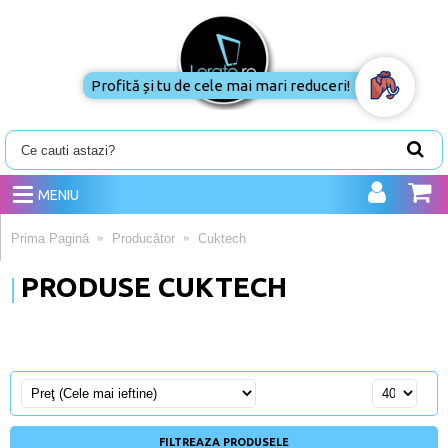
Profită și tu de cele mai mari reduceri!
MENIU
Prima Pagină
Producător
Cuktech
PRODUSE CUKTECH
FILTREAZA PRODUSELE