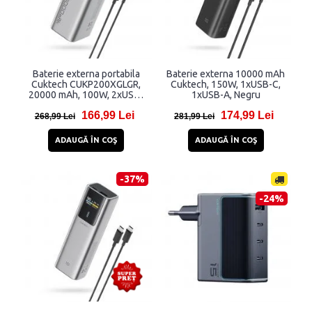
Baterie externa portabila
Baterie externa 10000 mAh
Cuktech CUKP200XGLGR,
Cuktech, 150W, 1xUSB-C,
20000 mAh, 100W, 2xUSB-
1xUSB-A, Negru
C, 1xUSB, Display LED, Gri
166,99 Lei
174,99 Lei
268,99 Lei
281,99 Lei
ADAUGĂ ÎN COŞ
ADAUGĂ ÎN COŞ
-37%
-24%