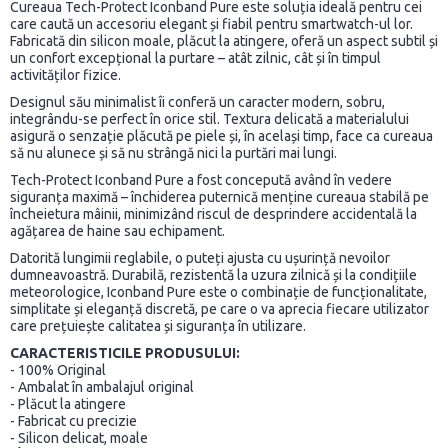
Cureaua Tech-Protect Iconband Pure este soluția ideală pentru cei
care caută un accesoriu elegant și fiabil pentru smartwatch-ul lor.
Fabricată din silicon moale, plăcut la atingere, oferă un aspect subtil și
un confort excepțional la purtare – atât zilnic, cât și în timpul
activităților fizice.
Designul său minimalist îi conferă un caracter modern, sobru,
integrându-se perfect în orice stil. Textura delicată a materialului
asigură o senzație plăcută pe piele și, în același timp, face ca cureaua
să nu alunece și să nu strângă nici la purtări mai lungi.
Tech-Protect Iconband Pure a fost concepută având în vedere
siguranța maximă – închiderea puternică menține cureaua stabilă pe
încheietura mâinii, minimizând riscul de desprindere accidentală la
agățarea de haine sau echipament.
Datorită lungimii reglabile, o puteți ajusta cu ușurință nevoilor
dumneavoastră. Durabilă, rezistentă la uzura zilnică și la condițiile
meteorologice, Iconband Pure este o combinație de funcționalitate,
simplitate și eleganță discretă, pe care o va aprecia fiecare utilizator
care prețuiește calitatea și siguranța în utilizare.
CARACTERISTICILE PRODUSULUI:
- 100% Original
- Ambalat în ambalajul original
- Plăcut la atingere
- Fabricat cu precizie
- Silicon delicat, moale