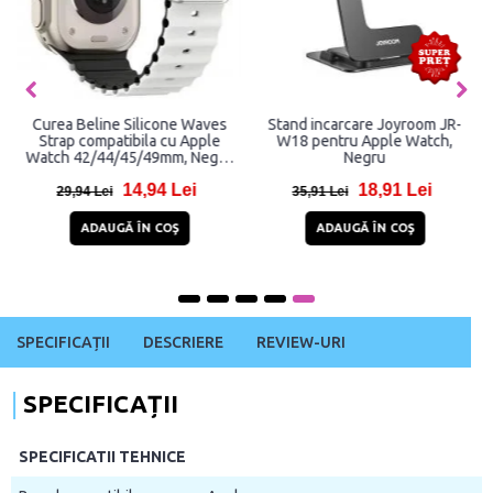
Curea Beline Silicone Waves
Stand incarcare Joyroom JR-
Strap compatibila cu Apple
W18 pentru Apple Watch,
Watch 42/44/45/49mm, Negru
Negru
/ Alb
14,94 Lei
18,91 Lei
29,94 Lei
35,91 Lei
ADAUGĂ ÎN COŞ
ADAUGĂ ÎN COŞ
SPECIFICAȚII
DESCRIERE
REVIEW-URI
SPECIFICAȚII
SPECIFICATII TEHNICE