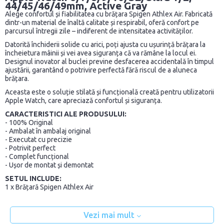
44/45/46/49mm, Active Gray
Alege confortul și fiabilitatea cu brățara Spigen Athlex Air. Fabricată
dintr-un material de înaltă calitate și respirabil, oferă confort pe
parcursul întregii zile – indiferent de intensitatea activităților.
Datorită închiderii solide cu arici, poți ajusta cu ușurință brățara la
încheietura mâinii și vei avea siguranța că va rămâne la locul ei.
Designul inovator al buclei previne desfacerea accidentală în timpul
ajustării, garantând o potrivire perfectă fără riscul de a aluneca
brățara.
Aceasta este o soluție stilată și funcțională creată pentru utilizatorii
Apple Watch, care apreciază confortul și siguranța.
CARACTERISTICI ALE PRODUSULUI:
- 100% Original
- Ambalat în ambalaj original
- Executat cu precizie
- Potrivit perfect
- Complet funcțional
- Ușor de montat și demontat
SETUL INCLUDE:
1 x Brățară Spigen Athlex Air
Vezi mai mult