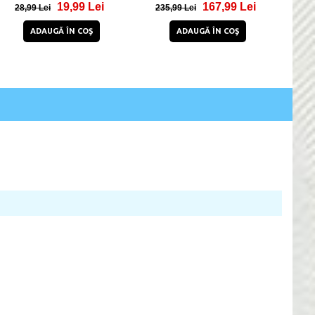
19,93 Lei
51,86 Lei
42/44/45/49mm Black
39,93 Lei
91,86 Lei
92
ADAUGĂ ÎN COŞ
ADAUGĂ ÎN COŞ