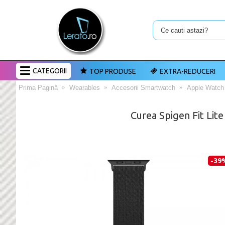
CATEGORII
TOP PRODUSE
EXTRA-REDUCERI
Prima Pagină
Wearables
Accesorii Smartwatch
Apple Watch
Curea Spigen Fit Li
-39