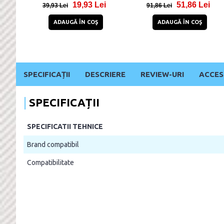
88,98 Lei
24,92 Lei
42/44/45/49mm Silver
145,98 Lei
56,92 Lei
ADAUGĂ ÎN COŞ
ADAUGĂ ÎN COŞ
SPECIFICAȚII
DESCRIERE
REVIEW-URI
ACCES
SPECIFICAȚII
SPECIFICATII TEHNICE
Brand compatibil
Compatibilitate