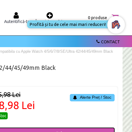
0 produse
Autentifică-te
Înregistrează-te
Profită și tu de cele mai mari reduceri!
CONTACT
ompatibila cu Apple Watch 4/5/6/7/8/SE/Ultra 42/44/45/49mm Black
 42/44/45/49mm Black
5,98 Lei
Alerte Preț / Stoc
8,98 Lei
Stoc