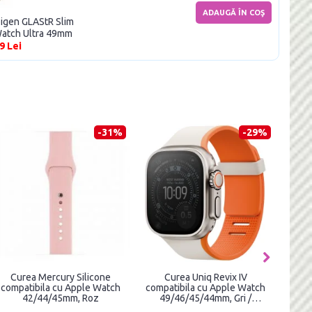
ADAUGĂ ÎN COŞ
Spigen GLAStR Slim
Watch Ultra 49mm
9 Lei
-50%
-44%
Curea silicon Tech-Protect
Curea magnetica Mobile
Curea
Silicone compatibila cu Apple
Origin II compatibila cu Apple
comp
Watch
Watch 49 / 46 / 45 / 44 / 42
4/5
4/5/6/7/8/9/SE/Ultra1/2
mm, Portocaliu / Gri
42/