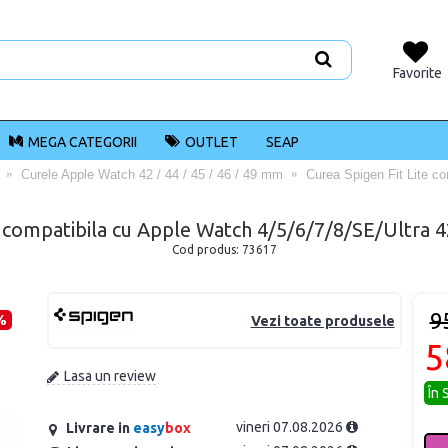
Favorite
MEGA CATEGORII
OUTLET
SEAP
Curele Apple Watch 42 / 44 / 45 / 46 / 49 mm
Curea Spigen Fit Lite c
te compatibila cu Apple Watch 4/5/6/7/8/SE/Ultra
Cod produs:
73617
9
%
Vezi toate produsele
5
Lasa un review
În 
vineri 07.08.2026
Livrare in
easy
box