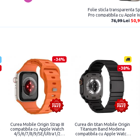
Folie sticla transparenta 
Pro compatibila cu Apple 
Black
76,99 Lei
50,9
-46%
-48%
p
Curea material textil Tech-
Curea silicon Mobile Origin
Protect Nylon compatibila cu
Strap compatibila cu Apple
Apple Watch
Watch
4/5/6/7/8/SE/Ultra
4/5/6/7/8/9/SE/Ultra1/2