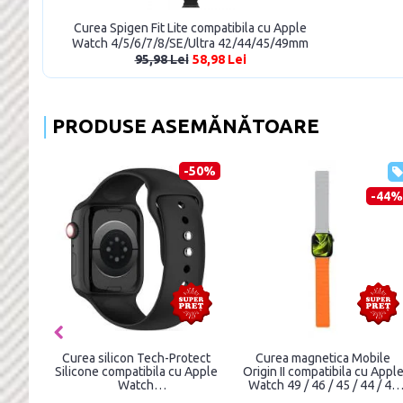
Curea Spigen Fit Lite compatibila cu Apple
Watch 4/5/6/7/8/SE/Ultra 42/44/45/49mm
Black
95,98 Lei
58,98 Lei
PRODUSE ASEMĂNĂTOARE
-39%
-56%
Curea otel inoxidabil Spigen
Curea cauciuc Magnetic Stra
Modern Fit compatibila cu
compatibila cu Apple Watch
Apple Watch
7/8 45mm Red
4/5/6/7/8/SE/Ultra