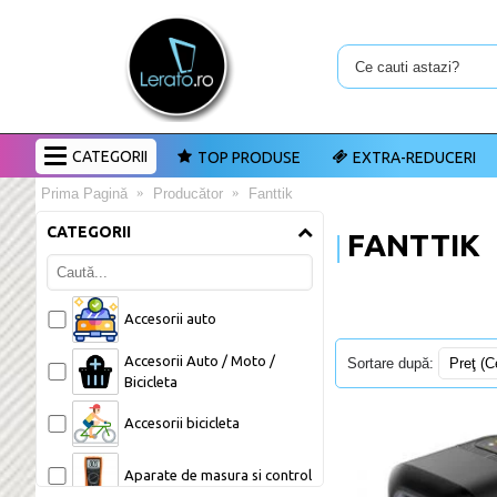
CATEGORII
TOP PRODUSE
EXTRA-REDUCERI
Prima Pagină
Producător
Fanttik
CATEGORII
FANTTIK
Accesorii auto 
Accesorii Auto / Moto / 
Sortare după:
Bicicleta 
Accesorii bicicleta 
Aparate de masura si control 