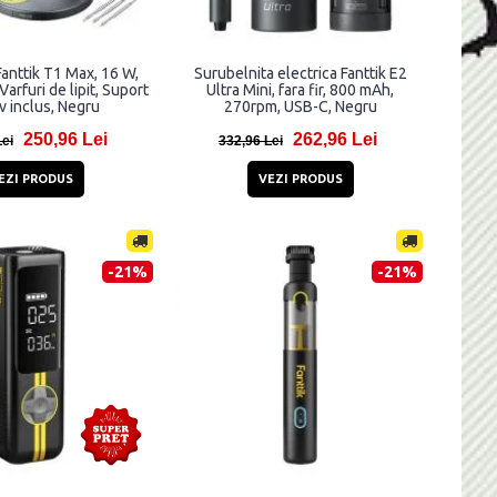
 Fanttik T1 Max, 16 W,
Surubelnita electrica Fanttik E2
arfuri de lipit, Suport
Ultra Mini, fara fir, 800 mAh,
iv inclus, Negru
270rpm, USB-C, Negru
250,96 Lei
262,96 Lei
Lei
332,96 Lei
EZI PRODUS
VEZI PRODUS
-21%
-21%