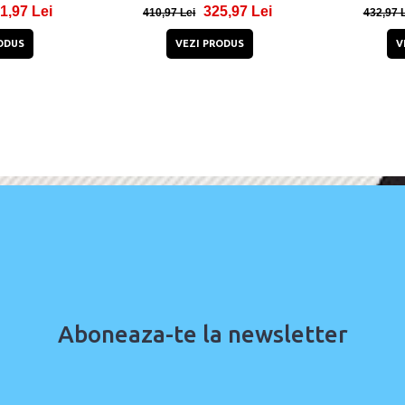
1,97 Lei
325,97 Lei
410,97 Lei
432,97 
ODUS
VEZI PRODUS
V
Aboneaza-te la newsletter