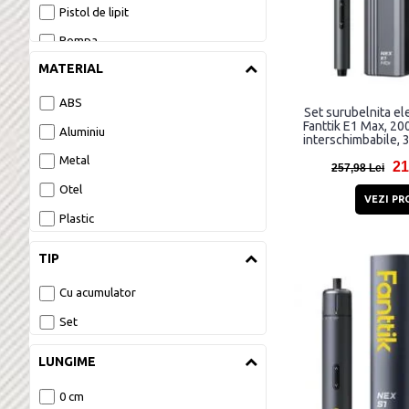
digitale 
Pistol de lipit
Pompa
MATERIAL
Surubelnita
Telemetru
ABS
Set surubelnita el
Fanttik E1 Max, 20
Unealta multifunctionala
Aluminiu
interschimbabile,
Gri
Metal
21
257,98 Lei
Otel
VEZI PR
Plastic
TIP
Cu acumulator
Set
LUNGIME
0 cm