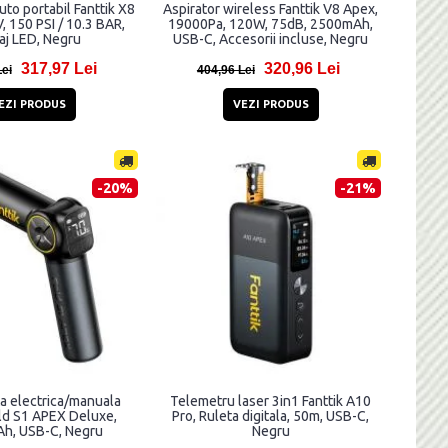
to portabil Fanttik X8
Aspirator wireless Fanttik V8 Apex,
, 150 PSI / 10.3 BAR,
19000Pa, 120W, 75dB, 2500mAh,
aj LED, Negru
USB-C, Accesorii incluse, Negru
317,97 Lei
320,96 Lei
Lei
404,96 Lei
EZI PRODUS
VEZI PRODUS
-20%
-21%
a electrica/manuala
Telemetru laser 3in1 Fanttik A10
old S1 APEX Deluxe,
Pro, Ruleta digitala, 50m, USB-C,
h, USB-C, Negru
Negru