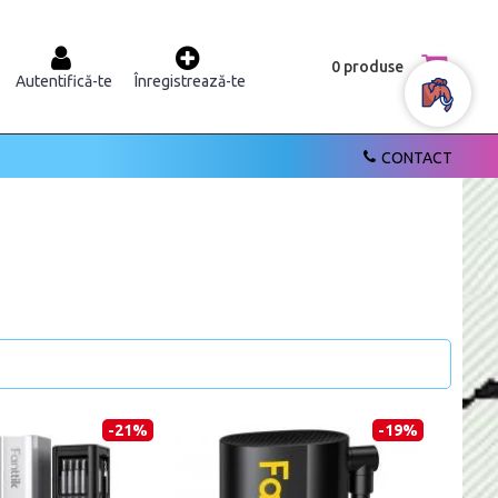
0 produse
Autentifică-te
Înregistrează-te
CONTACT
-21%
-19%