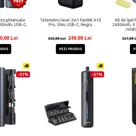
trica/manuala
Telemetru laser 2in1 Fanttik A10
Kit de lipit
000mAh, USB-C,
Pro, 50m, USB-C, Negru
2600mAh, 4 V
rotat
0,98 Lei
249,96 Lei
315,96 Lei
317,96 
ODUS
VEZI PRODUS
V
-21%
-21%