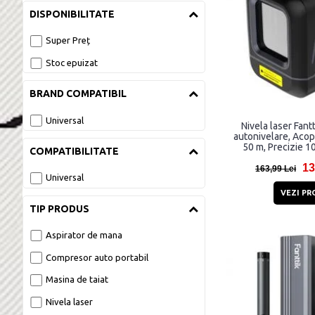
DISPONIBILITATE
Aspiratoare auto 
Super Preț
Compresoare auto 
Stoc epuizat
Gadgeturi 
BRAND COMPATIBIL
Gadgeturi si scule bicicleta 
Universal
Nivela laser Fant
autonivelare, Acope
50 m, Precizie 
COMPATIBILITATE
Instrumente de masurat 
IP54, N
13
163,99 Lei
Universal
Pistoale de lipit 
VEZI PR
TIP PRODUS
Pompe bicicleta 
Aspirator de mana
Scule multifunctionale si 
accesorii 
Compresor auto portabil
Masina de taiat
Surubelnite 
Nivela laser
Unelte si Aparate de masura 