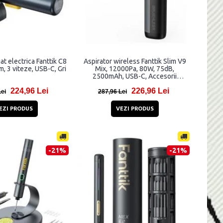
at electrica Fanttik C8
Aspirator wireless Fanttik Slim V9
, 3 viteze, USB-C, Gri
Mix, 12000Pa, 80W, 75dB,
2500mAh, USB-C, Accesorii
incluse, Negru
224,96 Lei
226,96 Lei
Lei
287,96 Lei
EZI PRODUS
VEZI PRODUS
-21%
-21%