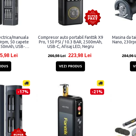
ectrica/manuala
Compresor auto portabil Fanttik X9
Masina da tai
0rpm, 50 capete
Pro, 150 PSI / 10.3 BAR, 2500mAh,
Nano, 230rpm
 350mAh, USB-C,
USB-C, Afisaj LED, Negru
5,98 Lei
223,98 Lei
266,98 Lei
284,96 
ODUS
VEZI PRODUS
V
-17%
-21%