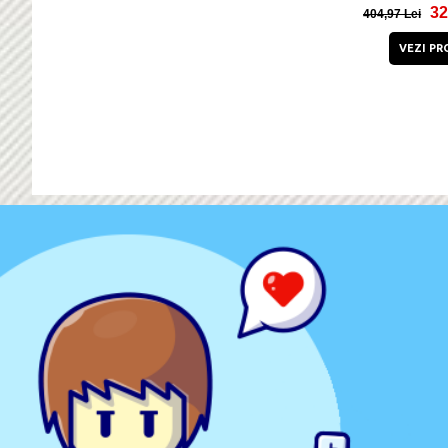
32
404,97 Lei
VEZI PR