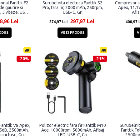
ional Fanttik F2
Surubelnita electrica Fanttik S2
Compresor au
de gaurire si
Pro, fara fir, 2000 mAh, 250rpm,
Apex, 11.1V
 5 viteze, USB-
USB-C, Gri
Afis
i
8,96 Lei
297,97 Lei
374,97 Lei
400,97 
ODUS
VEZI PRODUS
V
-20%
-21%
Fanttik V8 Apex,
Polizor electric fara fir Fanttik M10
Surubelnit
5dB, 2500mAh,
Ace, 10000rpm, 5000mAh, Afisaj
Fanttik F
 incluse, Gri
LED, USB-C, Gri
2500mA