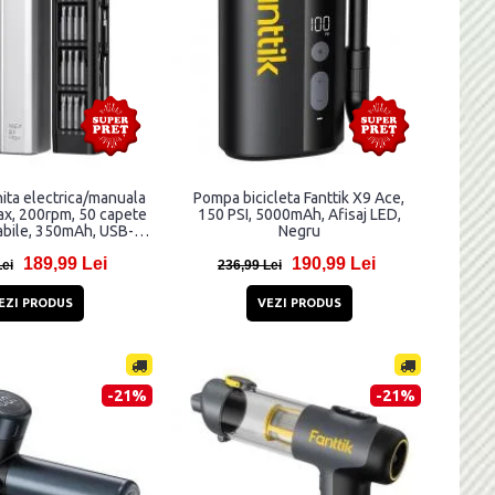
ita electrica/manuala
Pompa bicicleta Fanttik X9 Ace,
ax, 200rpm, 50 capete
150 PSI, 5000mAh, Afisaj LED,
abile, 350mAh, USB-C,
Negru
Silver
189,99 Lei
190,99 Lei
Lei
236,99 Lei
EZI PRODUS
VEZI PRODUS
-21%
-21%