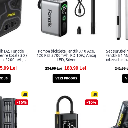
tik D2, Functie
Pompa bicicleta Fanttik X10 Ace,
Set surubeln
rire totala 30 /
120 PSI, 3700mAh, PD 10W, Afisaj
Fanttik E1 M
10m, 2200mAh,
LED, Silver
interschimb
egru
5,99 Lei
188,99 Lei
234,99 Lei
241,99 
ODUS
VEZI PRODUS
V
-16%
-16%