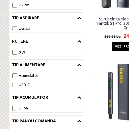
7.2 cm
TIP ASPIRARE
Surubelnita elec
Fanttik S1 Pro, 2
Gri
Uscata
24
289,98 Lei
PUTERE
VEZI PR
0 W
TIP ALIMENTARE
Acumulator
USB-C
TIP ACUMULATOR
Li-Ion
TIP PANOU COMANDA