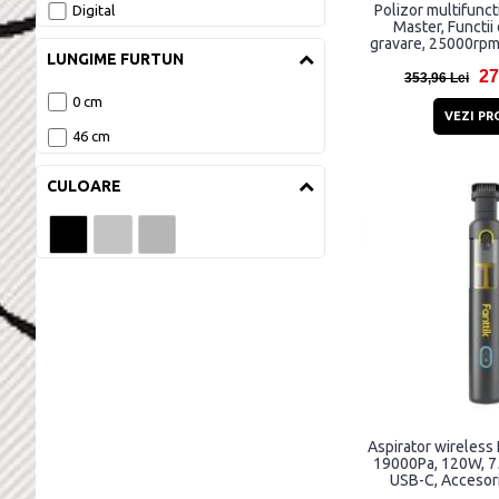
Polizor multifunct
Digital
Master, Functii 
gravare, 25000rpm,
LUNGIME FURTUN
C, Gr
27
353,96 Lei
0 cm
VEZI PR
46 cm
CULOARE
Aspirator wireless 
19000Pa, 120W, 7
USB-C, Accesorii