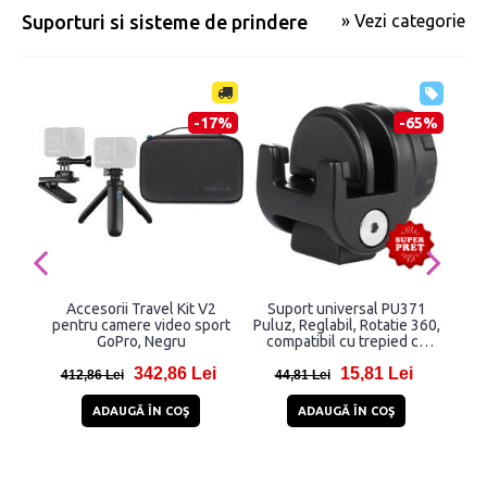
Suporturi si sisteme de prindere
» Vezi categorie
-17%
-65%
Accesorii Travel Kit V2
Suport universal PU371
Su
pentru camere video sport
Puluz, Reglabil, Rotatie 360,
sis
GoPro, Negru
compatibil cu trepied cu
P
surub de 1/4, Negru
342,86 Lei
15,81 Lei
412,86 Lei
44,81 Lei
27
ADAUGĂ ÎN COŞ
ADAUGĂ ÎN COŞ