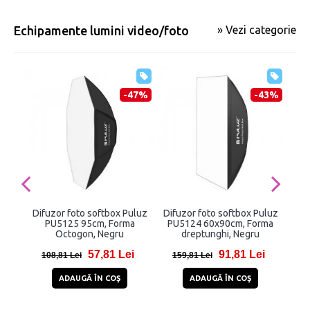
Echipamente lumini video/foto
» Vezi categorie
-47%
-43%
Difuzor foto softbox Puluz
Difuzor foto softbox Puluz
Lam
PU5125 95cm, Forma
PU5124 60x90cm, Forma
cu 
Octogon, Negru
dreptunghi, Negru
40 
57,81 Lei
91,81 Lei
108,81 Lei
159,81 Lei
8
ADAUGĂ ÎN COŞ
ADAUGĂ ÎN COŞ