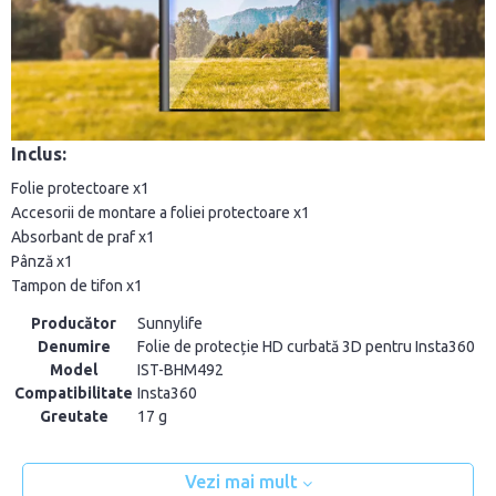
Inclus:
Folie protectoare x1
Accesorii de montare a foliei protectoare x1
Absorbant de praf x1
Pânză x1
Tampon de tifon x1
Producător
Sunnylife
Denumire
Folie de protecție HD curbată 3D pentru Insta360
Model
IST-BHM492
Compatibilitate
Insta360
Greutate
17 g
Vezi mai mult