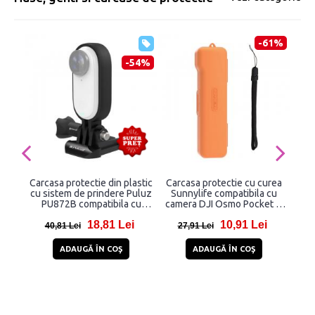
-61%
-54%
Carcasa protectie din plastic
Carcasa protectie cu curea
Car
cu sistem de prindere Puluz
Sunnylife compatibila cu
pen
PU872B compatibila cu
camera DJI Osmo Pocket 3,
GoP
camera Insta360 GO 3,
Portocaliu
18,81 Lei
10,91 Lei
Negru
40,81 Lei
27,91 Lei
3
ADAUGĂ ÎN COŞ
ADAUGĂ ÎN COŞ