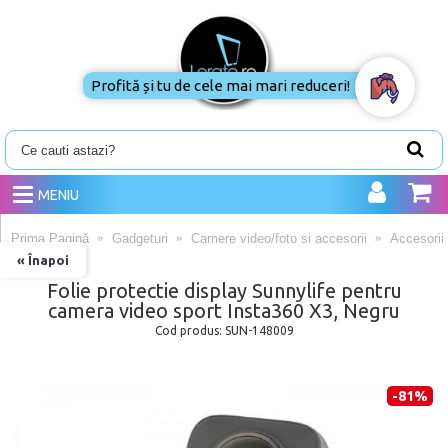
Profită și tu de cele mai mari reduceri!
MENIU
Prima Pagină
Gadgeturi
Camere video/foto si accesorii
Accesorii
« Înapoi
Folie protectie display Sunnylife pentru
camera video sport Insta360 X3, Negru
Cod produs:
SUN-148009
-81%