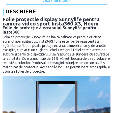
Vezi mai mult
DESCRIERE
Folie protectie display Sunnylife pentru
camera video sport Insta360 X3, Negru
Folie de protecție a ecranului Sunnylife pentru
Insta360
Folia de protecție Sunnylife de înaltă calitate va proteja eficient
ecranul aparatului dvs. Insta360! Folia este foarte rezistentă la
zgârieturi și fisuri - poate proteja ecranul camerei chiar și de unelte
ascuțite, cum ar fi un cuțit sau chei. Designul foliei este extrem de
subțire și permite dispozitivului să răspundă la atingere cu acuratețe
și rapiditate. Cu o transmisie de 99%, vă veți bucura de o reproducere
realistă a culorilor. Produsul are margini rotunjite pentru un nivel și
mai ridicat de protecție. Accesoriile incluse permit instalarea rapidă și
ușoară a foliei de protecție.