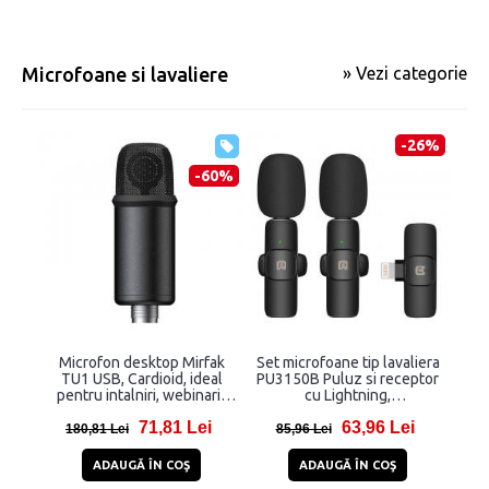
Microfoane si lavaliere
» Vezi categorie
-26%
-60%
Microfon desktop Mirfak
Set microfoane tip lavaliera
TU1 USB, Cardioid, ideal
PU3150B Puluz si receptor
pentru intalniri, webinarii,
cu Lightning,
conferinte sau karaoke,
Omnidirectional, incarcare
71,81 Lei
63,96 Lei
compatibil cu laptop, PC,
USB-C, Wireless, 2 bucati,
180,81 Lei
85,96 Lei
tablete, Negru
Negru
ADAUGĂ ÎN COŞ
ADAUGĂ ÎN COŞ