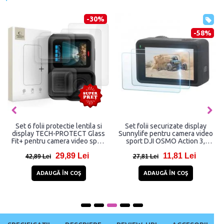
-30%
-58%
Set 6 folii protectie lentila si
Set folii securizate display
display TECH-PROTECT Glass
Sunnylife pentru camera video
Fit+ pentru camera video sport
sport DJI OSMO Action 3,
GoPro Hero 13 Clear
Transparent
29,89 Lei
11,81 Lei
42,89 Lei
27,81 Lei
ADAUGĂ ÎN COŞ
ADAUGĂ ÎN COŞ