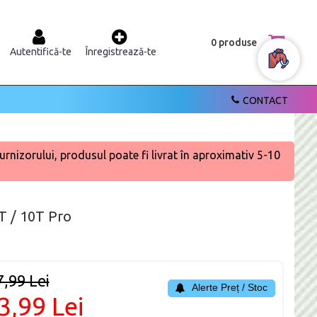
0 produse
Autentifică-te
Înregistrează-te
CONTACT
urnizorului, produsul poate fi livrat în aproximativ 5-10
0T / 10T Pro
7,99 Lei
Alerte Preț / Stoc
3,99 Lei