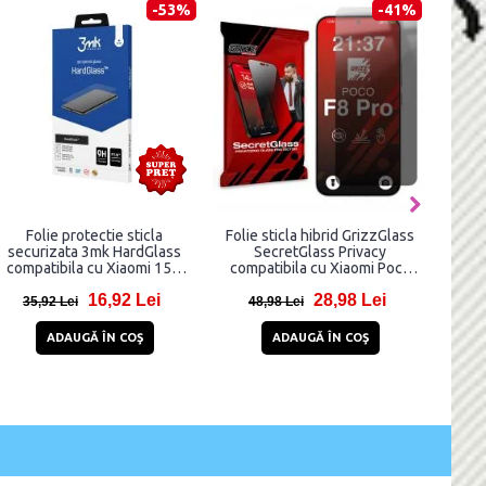
-28%
-27%
Folie protectie GrizzGlass
Set 2 folii sticla securizata
CeramicFilm compatibila cu
Bizon Glass Clear Duo
Xiaomi 14T Pro, Transparent
compatibile cu Xiaomi 17T
Pro, Transparent
17,99 Lei
36,99 Lei
24,99 Lei
50,99 Lei
ADAUGĂ ÎN COŞ
ADAUGĂ ÎN COŞ