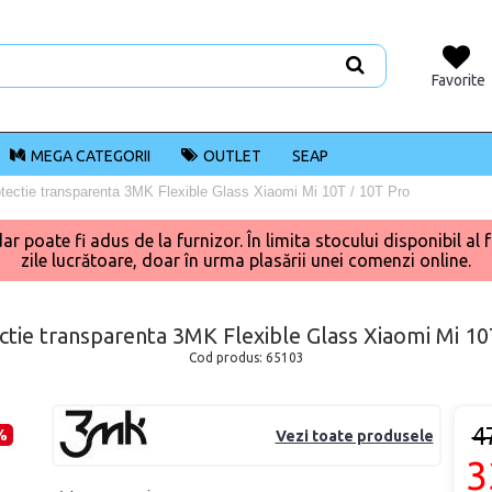
Favorite
MEGA CATEGORII
OUTLET
SEAP
otectie transparenta 3MK Flexible Glass Xiaomi Mi 10T / 10T Pro
poate fi adus de la furnizor. În limita stocului disponibil al f
zile lucrătoare, doar în urma plasării unei comenzi online.
ctie transparenta 3MK Flexible Glass Xiaomi Mi 1
Cod produs:
65103
4
%
Vezi toate produsele
3