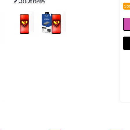
Lasa un review
Sto