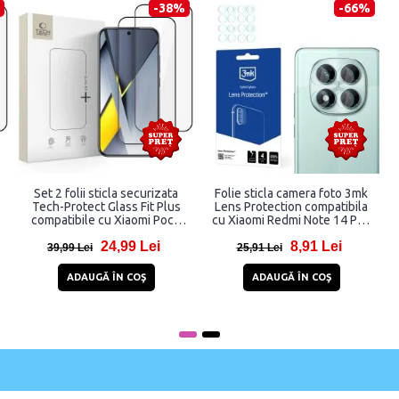
-54%
-41%
Folie protectie Grizz
Folie sticla hibrid GrizzGlass
PaperScreen compatibila cu
SecretGlass Privacy
Xiaomi 17 Pro, Transparent
compatibila cu Xiaomi Redmi
15, Negru
12,92 Lei
28,98 Lei
27,92 Lei
48,98 Lei
ADAUGĂ ÎN COŞ
ADAUGĂ ÎN COŞ