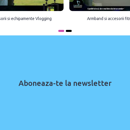
orii si echipamente Vlogging
Armband si accesorii fi
Aboneaza-te la newsletter