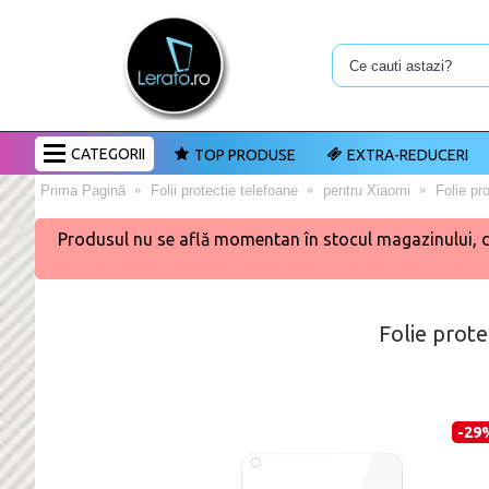
CATEGORII
TOP PRODUSE
EXTRA-REDUCERI
Prima Pagină
Folii protectie telefoane
pentru Xiaomi
Folie pr
Produsul nu se află momentan în stocul magazinului, dar 
Folie prote
-29