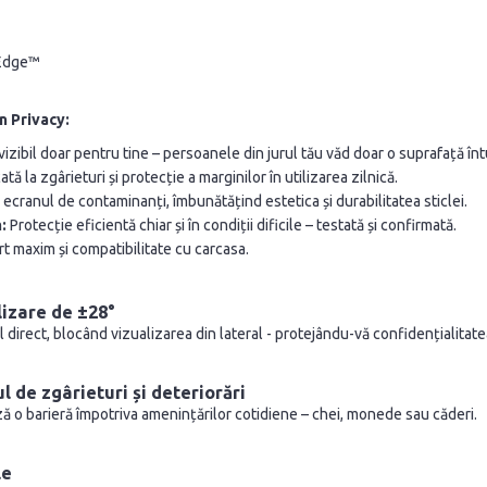
dEdge™
n Privacy:
izibil doar pentru tine – persoanele din jurul tău văd doar o suprafață în
tă la zgârieturi și protecție a marginilor în utilizarea zilnică.
ecranul de contaminanți, îmbunătățind estetica și durabilitatea sticlei.
:
Protecție eficientă chiar și în condiții dificile – testată și confirmată.
 maxim și compatibilitate cu carcasa.
lizare de ±28°
l direct, blocând vizualizarea din lateral - protejându-vă confidențialitatea
de zgârieturi și deteriorări
ză o barieră împotriva amenințărilor cotidiene – chei, monede sau căderi.
le