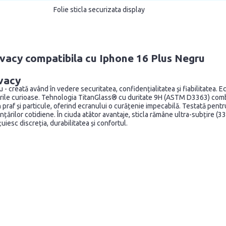
Folie sticla securizata display
ivacy compatibila cu Iphone 16 Plus Negru
ivacy
- creată având în vedere securitatea, confidențialitatea și fiabilitatea. E
rivirile curioase. Tehnologia TitanGlass® cu duritate 9H (ASTM D3363) co
praf și particule, oferind ecranului o curățenie impecabilă. Testată pentru
nțărilor cotidiene. În ciuda atâtor avantaje, sticla rămâne ultra-subțire (
iesc discreția, durabilitatea și confortul.