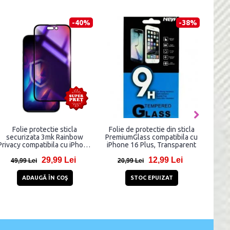
-70%
-55%
Folie protectie transparenta
Folie sticla camera foto
Fo
UAG Glass Shield compatibila
Mobile Origin Easy Lens
cu iPhone 16 Plus
compatibila cu iPhone 16 / 16
compa
Plus Clear
40,81 Lei
12,92 Lei
136,81 Lei
28,92 Lei
9
ADAUGĂ ÎN COŞ
ADAUGĂ ÎN COŞ