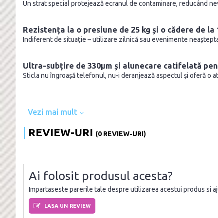
Un strat special protejează ecranul de contaminare, reducând nev
Rezistența la o presiune de 25 kg și o cădere de la
Indiferent de situație – utilizare zilnică sau evenimente neaștepta
Ultra-subțire de 330µm și alunecare catifelată pen
Sticla nu îngroașă telefonul, nu-i deranjează aspectul și oferă o a
Vezi mai mult
REVIEW-URI
(0 REVIEW-URI)
Ai folosit produsul acesta?
Impartaseste parerile tale despre utilizarea acestui produs si ajut
LASA UN REVIEW