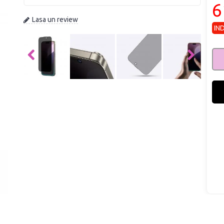
6
Lasa un review
IN