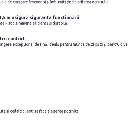
oia de curățare frecventă și îmbunătățind claritatea ecranului.
 1,5 m asigură siguranța funcționării
te – sticla rămâne eficientă și durabilă.
tru confort
tingere excepțional de fină, ideală pentru munca de zi cu zi și pentru div
a si ceilalti clienti sa faca alegerea potrivita