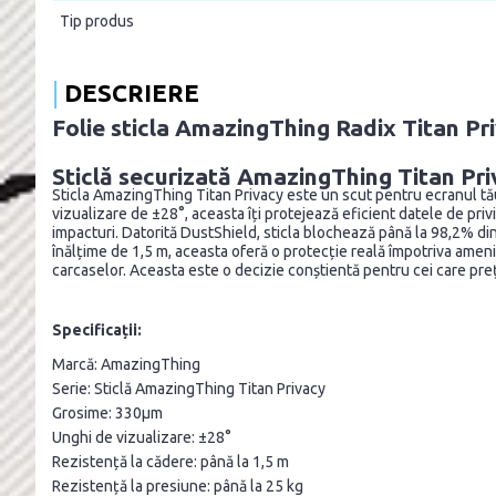
Tip produs
DESCRIERE
Folie sticla AmazingThing Radix Titan Pr
Sticlă securizată AmazingThing Titan Pr
Sticla AmazingThing Titan Privacy este un scut pentru ecranul tău 
vizualizare de ±28°, aceasta îți protejează eficient datele de p
impacturi. Datorită DustShield, sticla blochează până la 98,2% din 
înălțime de 1,5 m, aceasta oferă o protecție reală împotriva ameni
carcaselor. Aceasta este o decizie conștientă pentru cei care prețu
Specificații:
Marcă: AmazingThing
Serie: Sticlă AmazingThing Titan Privacy
Grosime: 330µm
Unghi de vizualizare: ±28°
Rezistență la cădere: până la 1,5 m
Rezistență la presiune: până la 25 kg