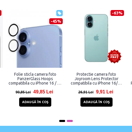
-39%
-48%
Rama protectie camera foto
Rama protectie camera foto
l
HOFI Alucam Pro compatibila
HOFI Fullcam Pro pentru
cu iPhone 16 / 16 Plus Black
iPhone 16 / 16 Plus Black
13,86 Lei
21,99 Lei
26,86 Lei
35,99 Lei
ADAUGĂ ÎN COŞ
STOC EPUIZAT