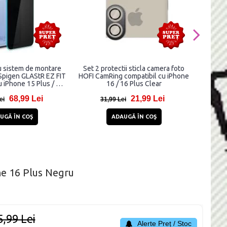
cu sistem de montare
Set 2 protectii sticla camera foto
Set 2 fo
 Spigen GLAStR EZ FIT
HOFI CamRing compatibil cu iPhone
Optik c
u iPhone 15 Plus / 16
16 / 16 Plus Clear
us Privacy
68,99 Lei
21,99 Lei
ei
31,99 Lei
1
UGĂ ÎN COŞ
ADAUGĂ ÎN COŞ
ne 16 Plus Negru
5,99 Lei
Alerte Preț / Stoc