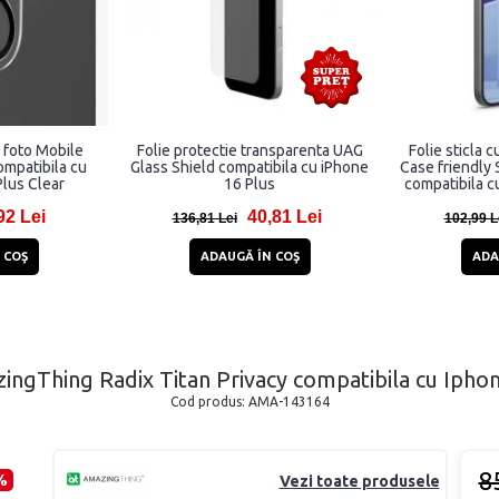
a foto Mobile
Folie protectie transparenta UAG
Folie sticla 
ompatibila cu
Glass Shield compatibila cu iPhone
Case friendly
Plus Clear
16 Plus
compatibila c
Pl
92 Lei
40,81 Lei
136,81 Lei
102,99 L
 COŞ
ADAUGĂ ÎN COŞ
ADA
azingThing Radix Titan Privacy compatibila cu Ipho
Cod produs:
AMA-143164
8
%
Vezi toate produsele