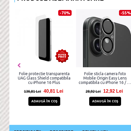
-33%
-31%
Folie sticla cu sistem de
Set 2 protectii sticla camera
montare Case friendly Spigen
foto HOFI CamRing compatibi
GLAStR EZ FIT compatibila cu
cu iPhone 16 / 16 Plus Clear
iPhone 15 Plus / 16 Plus
68,99 Lei
21,99 Lei
Privacy
102,99 Lei
31,99 Lei
ADAUGĂ ÎN COŞ
ADAUGĂ ÎN COŞ