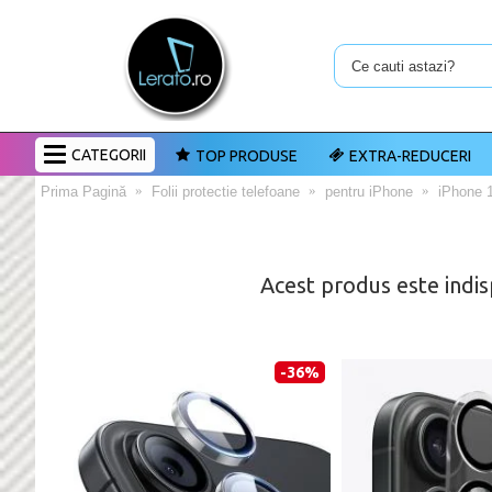
CATEGORII
TOP PRODUSE
EXTRA-REDUCERI
Prima Pagină
Folii protectie telefoane
pentru iPhone
iPhone 
Acest produs este indis
-36%