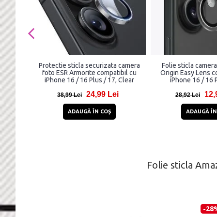
Protectie sticla securizata camera
Folie sticla camer
foto ESR Armorite compatibil cu
Origin Easy Lens c
iPhone 16 / 16 Plus / 17, Clear
iPhone 16 / 16 
24,99 Lei
12,
38,99 Lei
28,92 Lei
ADAUGĂ ÎN COŞ
ADAUGĂ ÎN
Folie sticla Am
-28