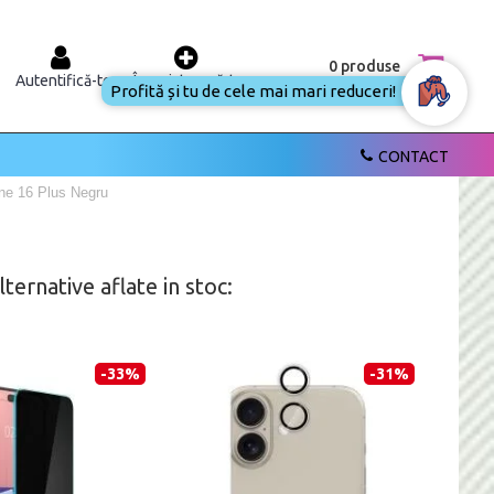
0 produse
Autentifică-te
Înregistrează-te
Profită și tu de cele mai mari reduceri!
CONTACT
one 16 Plus Negru
ernative aflate in stoc:
-33%
-31%