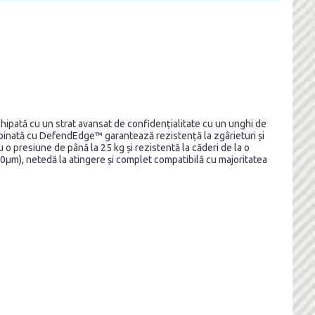
chipată cu un strat avansat de confidențialitate cu un unghi de
mbinată cu DefendEdge™ garantează rezistență la zgârieturi și
 o presiune de până la 25 kg și rezistentă la căderi de la o
330µm), netedă la atingere și complet compatibilă cu majoritatea