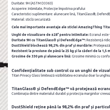
Duritate: 9H (ASTM D3363)
Acoperire: Intimitate, Protecție împotriva prafului
Caracteristici suplimentare: alunecare lină, TitanGlass®, Defen
Material: sticlă securizată
Cele mai importante avantaje ale sticlei AmazingThing Tita
Unghi de vizualizare de ±28° pentru intimitate:
Ecranul este v
Duritate 9H cu TitanGlass® și DefendEdge™:
Rezistență ridica
DustShield blochează 98,2% din praf și murdărie:
Protejează 
Rezistent la presiune de până la 25 kg și la căderi de la 1,5 m
Grosime de 330 µm și alunecare lină:
Grosime minimă cu confort
Confidențialitate sub control cu ​​un unghi de vizua
Titan Privacy Glass limitează vizibilitatea ecranului doar la unghiu
TitanGlass® și DefendEdge™ vă protejează ecranul 
Combinația dintre materialul durabil și protecția marginilor creea
DustShield reține până la 98,2% din praf și particu