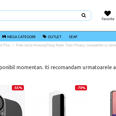
Favorite
MEGA CATEGORII
OUTLET
SEAP
16 Plus
Folie sticla AmazingThing Radix Titan Privacy compatibila cu Iph
ponibil momentan. Iti recomandam urmatoarele alt
-55%
-70%