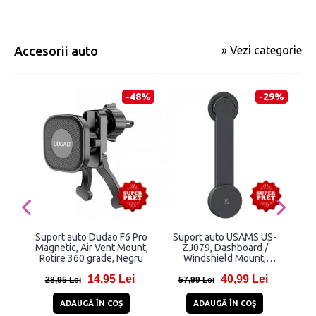
Accesorii auto
» Vezi categorie
-48%
-29%
Suport auto Dudao F6 Pro
Suport auto USAMS US-
Magnetic, Air Vent Mount,
ZJ079, Dashboard /
EV
Rotire 360 grade, Negru
Windshield Mount,
Moun
Compatibil MagSafe,
In
14,95 Lei
40,99 Lei
Ajustabil, Negru
Ro
28,95 Lei
57,99 Lei
19
US
ADAUGĂ ÎN COŞ
ADAUGĂ ÎN COŞ