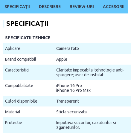
SPECIFICAȚII
DESCRIERE
REVIEW-URI
ACCESORII
SPECIFICAȚII
SPECIFICATII TEHNICE
Aplicare
Camera foto
Brand compatibil
Apple
Caracteristici
Claritate impecabila; tehnologie anti-
spargere; usor de instalat.
Compatibilitate
iPhone 16 Pro
iPhone 16 Pro Max
Culori disponibile
Transparent
Material
Sticla securizata
Protectie
Impotriva socurilor, cazaturilor si
zgarieturilor.