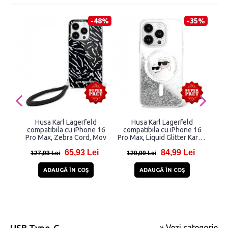
-48%
-35%
Husa Karl Lagerfeld
Husa Karl Lagerfeld
Car
compatibila cu iPhone 16
compatibila cu iPhone 16
Pro Max, Zebra Cord, Mov
Pro Max, Liquid Glitter Karl &
co
Choupette Head,
65,93 Lei
84,99 Lei
Transparent
127,93 Lei
129,99 Lei
1
ADAUGĂ ÎN COŞ
ADAUGĂ ÎN COŞ
» Vezi categorie