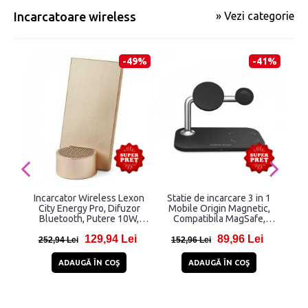
Incarcatoare wireless
» Vezi categorie
-49%
-41%
Incarcator Wireless Lexon
Statie de incarcare 3 in 1
City Energy Pro, Difuzor
Mobile Origin Magnetic,
N
Bluetooth, Putere 10W,
Compatibila MagSafe,
USB-C, Gold
Wireless Charge, 15W,
129,94 Lei
89,96 Lei
Cablu USB-C inclus, Negru
252,94 Lei
152,96 Lei
1
ADAUGĂ ÎN COŞ
ADAUGĂ ÎN COŞ