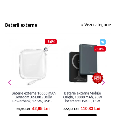
Baterii externe
» Vezi categorie
-36%
-50%
Baterie externa 10000 mAh
Baterie externa Mobile
Ba
Joyroom JR-L005 Jelly
Origin, 10000 mAh, 20W
Gu
Powerbank, 12.5W, USB-C,
incarcare USB-C, 15W
L
USB, Cablu Lightning
incarcare Wireless, Gri
42,95 Lei
110,83 Lei
integrat, Alb
66,95 Lei
222,83 Lei
19