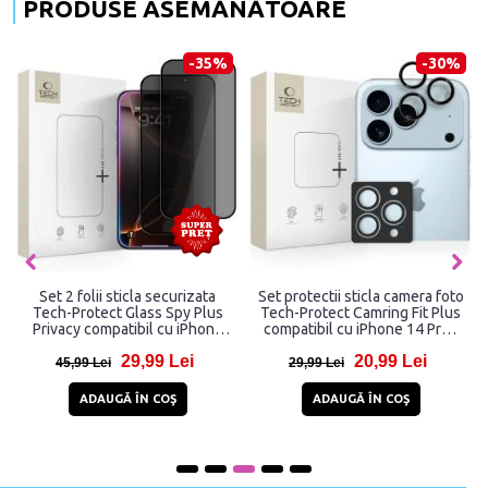
PRODUSE ASEMĂNĂTOARE
-35%
-30%
Set 2 folii sticla securizata
Set protectii sticla camera foto
Tech-Protect Glass Spy Plus
Tech-Protect Camring Fit Plus
Privacy compatibil cu iPhone
compatibil cu iPhone 14 Pro /
16 Pro / 17 / 17 Pro,
Max / 15 Pro / Max / 16 Pro /
29,99 Lei
20,99 Lei
Transparent
Max/ 17 Pro / Max, Negru
45,99 Lei
29,99 Lei
ADAUGĂ ÎN COŞ
ADAUGĂ ÎN COŞ