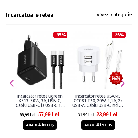
Incarcatoare retea
» Vezi categorie
-35%
-25%
Incarcator retea Ugreen
Incarcator retea USAMS
Inc
X513, 30W, 3A, USB-C,
CC081 T20, 20W, 2,1A, 2x
WG
Cablu USB-C la USB-C 1m
USB-A, Cablu USB-C inclus,
inclus, Negru
Alb
57,99 Lei
23,99 Lei
88,99 Lei
31,99 Lei
48
ADAUGĂ ÎN COŞ
ADAUGĂ ÎN COŞ