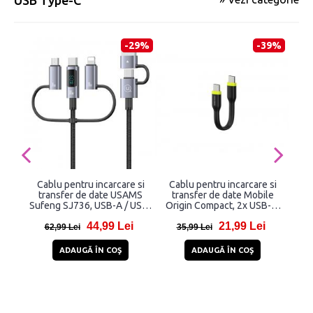
USB Type-C
-29%
-39%
Cablu pentru incarcare si
Cablu pentru incarcare si
transfer de date USAMS
transfer de date Mobile
inca
Sufeng SJ736, USB-A / USB-
Origin Compact, 2x USB-C,
D
C la USB-C / Lightning /
60W, 10 cm, Negru
USB
44,99 Lei
21,99 Lei
MicroUSB, 60W, 480Mbps,
62,99 Lei
35,99 Lei
2
2m, Negru
ADAUGĂ ÎN COŞ
ADAUGĂ ÎN COŞ