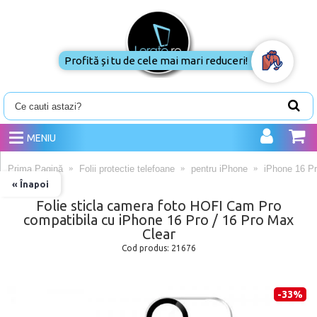
Profită și tu de cele mai mari reduceri!
MENIU
Prima Pagină
Folii protectie telefoane
pentru iPhone
iPhone 16 P
« Înapoi
Folie sticla camera foto HOFI Cam Pro
compatibila cu iPhone 16 Pro / 16 Pro Max
Clear
Cod produs:
21676
-33%