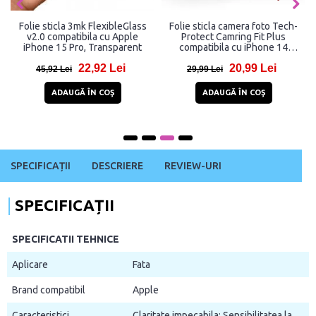
Folie sticla 3mk FlexibleGlass
Folie sticla camera foto Tech-
v2.0 compatibila cu Apple
Protect Camring Fit Plus
iPhone 15 Pro, Transparent
compatibila cu iPhone 14
Pro/Pro Max, 15 Pro/Pro Max,
22,92 Lei
20,99 Lei
16 Pro/Pro Max, 17 Pro/Pro
45,92 Lei
29,99 Lei
Max, Transparent
ADAUGĂ ÎN COŞ
ADAUGĂ ÎN COŞ
SPECIFICAȚII
DESCRIERE
REVIEW-URI
SPECIFICAȚII
SPECIFICATII TEHNICE
Aplicare
Fata
Brand compatibil
Apple
Caracteristici
Claritate impecabila; Sensibilitatea la