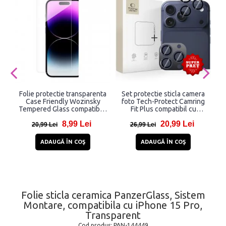
Folie protectie transparenta
Set protectie sticla camera
Case Friendly Wozinsky
foto Tech-Protect Camring
Tempered Glass compatibila
Fit Plus compatibil cu
co
cu iPhone 15 Pro
iPhone 14 Pro / 14 Pro Max /
8,99 Lei
20,99 Lei
15 Pro / 15 Pro Max / 16 Pro
20,99 Lei
26,99 Lei
/ 16 Pro Max / 17 Pro / 17
Pro Max, Albastru
ADAUGĂ ÎN COŞ
ADAUGĂ ÎN COŞ
Folie sticla ceramica PanzerGlass, Sistem
Montare, compatibila cu iPhone 15 Pro,
Transparent
Cod produs:
PAN-144449