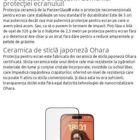
protecției ecranului!
Protecția ceramică de la PanzerGlass® este o protecție neconvențională
pentru ecran care stabilește un nou standard în durabilitate! Este de 5 ori
mai puternică decât cea mai puternică protecție pentru ecran pe care o
avem până acum. Sau, ca să o punem în termeni de impact: Poți lăsa o bilă
de oțel de 320 g de la o înălțime de 2,5 metri pe protecția pentru ecran fără
a o deteriora! Are chiar și un strat fără dâre pentru a reduce amprentele și
petele de grăsime.
Ceramica de sticlă japoneză Ohara
Protecția pentru ecran este fabricată din ceramică de sticlă japoneză Ohara
certificată. Sticla-ceramică este unul dintre cele mai rezistente la zgârieturi
materiale din lume și conține cristale încorporate, invizibile cu ochiul liber,
care împiedică răspândirea crăpăturilor, oferind un nivel de rezistență care
nu poate fi atins cu sticla convențională. Și dacă asta nu era suficient,
transparența sticlei este fără egal datorită tehnologiei de nanocristalizare
Ohara.