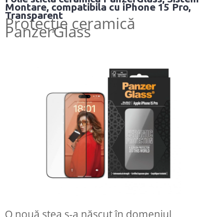
Montare, compatibila cu iPhone 15 Pro,
Transparent
Protecție ceramică
PanzerGlass
O nouă stea s-a născut în domeniul