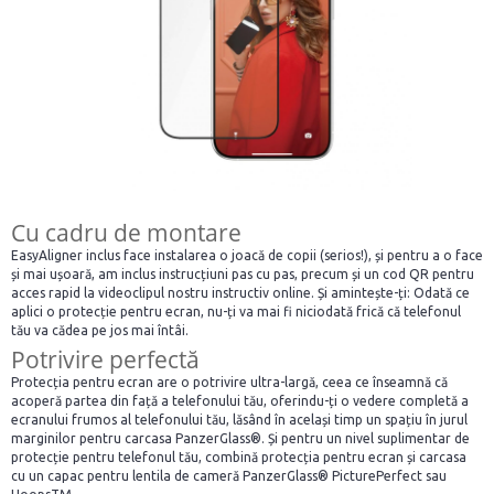
Cu cadru de montare
EasyAligner inclus face instalarea o joacă de copii (serios!), și pentru a o face
și mai ușoară, am inclus instrucțiuni pas cu pas, precum și un cod QR pentru
acces rapid la videoclipul nostru instructiv online. Și amintește-ți: Odată ce
aplici o protecție pentru ecran, nu-ți va mai fi niciodată frică că telefonul
tău va cădea pe jos mai întâi.
Potrivire perfectă
Protecția pentru ecran are o potrivire ultra-largă, ceea ce înseamnă că
acoperă partea din față a telefonului tău, oferindu-ți o vedere completă a
ecranului frumos al telefonului tău, lăsând în același timp un spațiu în jurul
marginilor pentru carcasa PanzerGlass®. Și pentru un nivel suplimentar de
protecție pentru telefonul tău, combină protecția pentru ecran și carcasa
cu un capac pentru lentila de cameră PanzerGlass® PicturePerfect sau