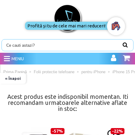
Profită și tu de cele mai mari reduceri!
MENIU
Prima Pagină
Folii protectie telefoane
pentru iPhone
iPhone 15 P
« Înapoi
Acest produs este indisponibil momentan. Iti
recomandam urmatoarele alternative aflate
in stoc:
-57%
-22%