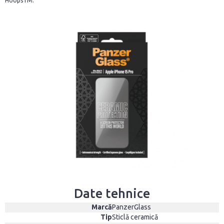
HoopsTM.
Date tehnice
Marcă
PanzerGlass
Tip
Sticlă ceramică