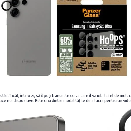
l încât, într-o zi, să îl poți transmite cuiva care îl va iubi la fel de mult
ce noi dispozitive. Este una dintre modalitățile de a lucra pentru un viito