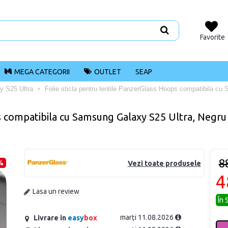
Favorite
MEGA CATEGORII
OUTLET
SEAP
y S25 Ultra
Folie sticla pentru lentile PanzerGlass Hoops compatibila c
ps compatibila cu Samsung Galaxy S25 Ultra, Negru
8
%
Vezi toate produsele
4
Lasa un review
În 
marți 11.08.2026
Livrare in
easy
box