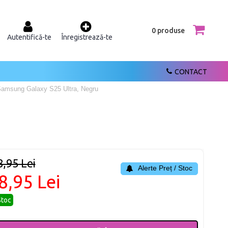
0 produse
Autentifică-te
Înregistrează-te
CONTACT
u Samsung Galaxy S25 Ultra, Negru
8,95 Lei
Alerte Preț / Stoc
8,95 Lei
Stoc