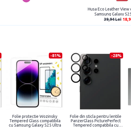
Husa Eco Leather View 
Samsung Galaxy S25
39,94 Lei
18,9
-81%
-28%
Folie protectie Wozinsky
Folie din sticla pentru lentile
Tempered Glass compatibila
PanzerGlass PicturePerfect
cu Samsung Galaxy S25 Ultra
Tempered compatibila cu
Samsung Galaxy S25 Ultra,