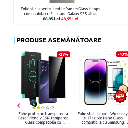
Folie sticla pentru lentile PanzerGlass Hoops
compatibila cu Samsung Galaxy S25 Ultra,
Negru
88,95 Lei
48,95 Lei
PRODUSE ASEMĂNĂTOARE
-28%
-43%
Folie protectie transparenta
Folie sticla hibrida Wozinsky
Case Friendly ESR Tempered
9H Flexible Nano Glass
Glass compatibila cu
compatibila cu Samsung
Samsung Galaxy S25 Ultra
Galaxy S25 Ultra