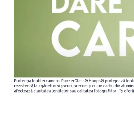
Protecția lentilei camerei PanzerGlass® Hoops® protejează lentilel
rezistentă la zgârieturi și șocuri, precum și cu un cadru din aluminiu
afectează claritatea lentilelor sau calitatea fotografiilor - îți ofe