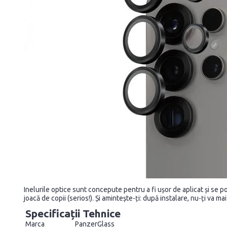
Inelurile optice sunt concepute pentru a fi ușor de aplicat și se po
joacă de copii (serios!). Și amintește-ți: după instalare, nu-ți va m
Specificații Tehnice
Marca
PanzerGlass