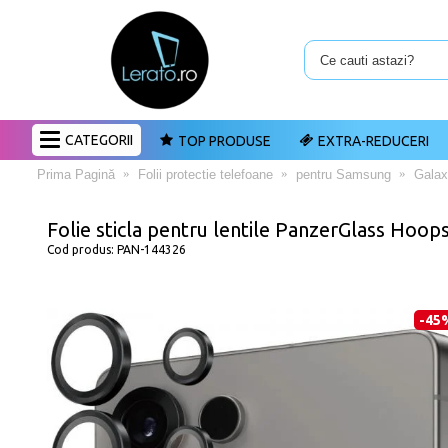
CATEGORII
TOP PRODUSE
EXTRA-REDUCERI
Prima Pagină
Folii protectie telefoane
pentru Samsung
Galax
Folie sticla pentru lentile PanzerGlass Hoo
Cod produs:
PAN-144326
-45