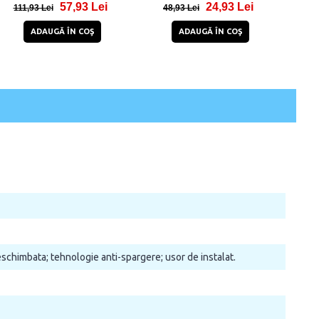
57,93 Lei
24,93 Lei
Negru
111,93 Lei
48,93 Lei
4
ADAUGĂ ÎN COŞ
ADAUGĂ ÎN COŞ
neschimbata; tehnologie anti-spargere; usor de instalat.