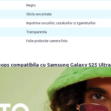
Negru
Sticla securizata
Impotriva socurilor, cazaturilor si zgarieturilor.
Transparenta
Folie protectie camera foto
Hoops compatibila cu Samsung Galaxy S25 Ultra