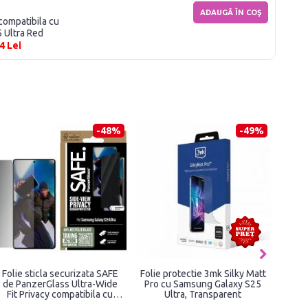
ADAUGĂ ÎN COŞ
compatibila cu
 Ultra Red
4 Lei
-48%
-49%
Folie sticla securizata SAFE
Folie protectie 3mk Silky Matt
Folie
de PanzerGlass Ultra-Wide
Pro cu Samsung Galaxy S25
Fit Privacy compatibila cu
Ultra, Transparent
co
Samsung Galaxy S25 Ultra,
Ga