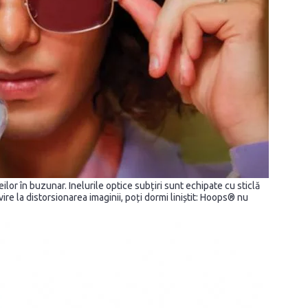
or în buzunar. Inelurile optice subțiri sunt echipate cu sticlă
ivire la distorsionarea imaginii, poți dormi liniștit: Hoops® nu