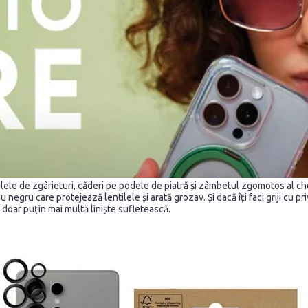
e de zgârieturi, căderi pe podele de piatră și zâmbetul zgomotos al cheil
 negru care protejează lentilele și arată grozav. Și dacă îți faci griji cu pr
ră doar puțin mai multă liniște sufletească.