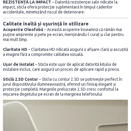
REZISTENȚĂ LA IMPACT
– Datorită rezistenței sale ridicate la
impact, sticla oferă protecție suplimentară în timpul căderilor
accidentale, minimizând riscul de deteriorare.
Calitate înaltă și ușurință în utilizare
Acoperire Oleofobă
– Această acoperire înseamnă că rămân mai
puține amprente și pete pe ecran, menținându-l curat și clar pentru
mai mult timp.
Claritate HD
– Claritatea HD ridicată asigură o afișare clară și ascuțită
a imaginii fără a compromite calitatea vizuală.
Ușor de instalat
– Sticla este ușor de aplicat datorită kitului de
instalare inclus, care asigură un proces de aplicare rapid și precis.
Sticlă 2.5D Contur
– Sticla cu contur 2.5D se potrivește perfect în
jurul dispozitivului dumneavoastră, oferind un finisaj elegant și
protecție completă. Marginile prelucrate 2.5D cresc confortul la
mișcarea degetului pe ecran de la marginea telefonului.