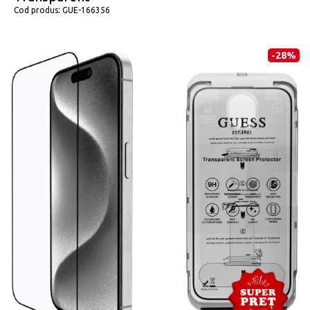
Cod produs:
GUE-166356
-28%