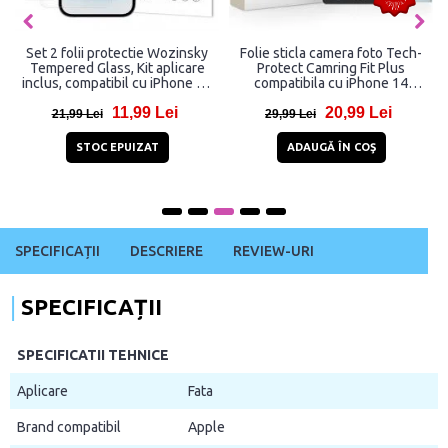
Set 2 folii protectie Wozinsky
Folie sticla camera foto Tech-
Tempered Glass, Kit aplicare
Protect Camring Fit Plus
inclus, compatibil cu iPhone 17
compatibila cu iPhone 14
Pro Max/ iPhone 16 Pro Max,
Pro/Pro Max, 15 Pro/Pro Max,
11,99 Lei
20,99 Lei
Transparent
16 Pro/Pro Max, 17 Pro/Pro
21,99 Lei
29,99 Lei
Max, Transparent
STOC EPUIZAT
ADAUGĂ ÎN COŞ
SPECIFICAȚII
DESCRIERE
REVIEW-URI
SPECIFICAȚII
SPECIFICATII TEHNICE
Aplicare
Fata
Brand compatibil
Apple