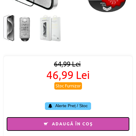
64,99 Lei
46,99 Lei
Stoc Furnizor
Alerte Preț / Stoc
ADAUGĂ ÎN COŞ