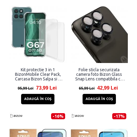
Kit protectie 3 in 1
Folie sticla securizata
BizonMobile Clear Pack,
camera foto Bizon Glass
Carcasa Bizon Salpa si 2
Snap Lens compatibila cu
folii Bizon Glass Hydrogel,
Motorola Moto G67 5G /
73,99 Lei
42,99 Lei
compatibil cu Motorola
G77 5G, Negru
95,99 Lei
65,99 Lei
Moto G67 5G / G77 5G,
Transparent
ADAUGĂ ÎN COŞ
ADAUGĂ ÎN COŞ
-16%
-17%