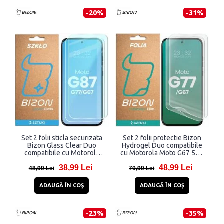
-20%
-31%
Set 2 folii sticla securizata
Set 2 folii protectie Bizon
Bizon Glass Clear Duo
Hydrogel Duo compatibile
compatibile cu Motorola
cu Motorola Moto G67 5G /
Moto G67 5G / G77 5G / G87
G77 5G, Transparent
38,99 Lei
48,99 Lei
5G , Transparent
48,99 Lei
70,99 Lei
ADAUGĂ ÎN COŞ
ADAUGĂ ÎN COŞ
-23%
-35%