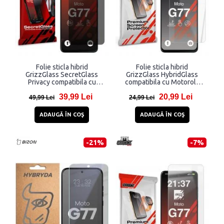
Folie sticla hibrid
Folie sticla hibrid
GrizzGlass SecretGlass
GrizzGlass HybridGlass
Privacy compatibila cu
compatibila cu Motorola
Motorola Moto G77, Negru
Moto G77, Transparent
39,99 Lei
20,99 Lei
49,99 Lei
24,99 Lei
ADAUGĂ ÎN COŞ
ADAUGĂ ÎN COŞ
-21%
-7%