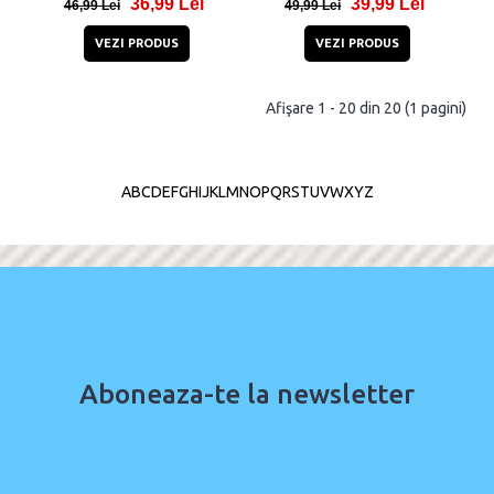
36,99 Lei
39,99 Lei
46,99 Lei
49,99 Lei
VEZI PRODUS
VEZI PRODUS
Afişare 1 - 20 din 20 (1 pagini)
A
B
C
D
E
F
G
H
I
J
K
L
M
N
O
P
Q
R
S
T
U
V
W
X
Y
Z
Aboneaza-te la newsletter