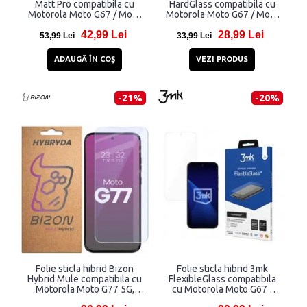
Matt Pro compatibila cu
HardGlass compatibila cu
Motorola Moto G67 / Moto
Motorola Moto G67 / Moto
G77, Transparent
G77, Transparent
42,99 Lei
28,99 Lei
53,99 Lei
33,99 Lei
ADAUGĂ ÎN COŞ
VEZI PRODUS
-21%
-20%
Folie sticla hibrid Bizon
Folie sticla hibrid 3mk
Hybrid Mule compatibila cu
FlexibleGlass compatibila
Motorola Moto G77 5G,
cu Motorola Moto G67 /
Transparent
Moto G77, Transparent