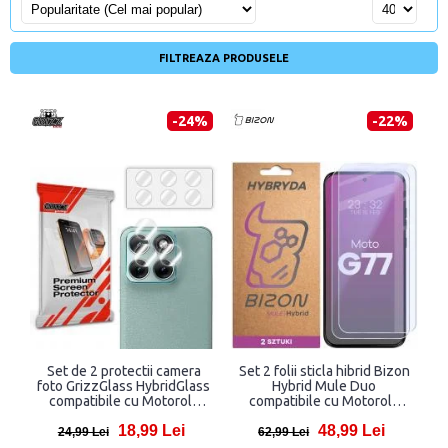
FILTREAZA PRODUSELE
-24%
-22%
Set de 2 protectii camera
Set 2 folii sticla hibrid Bizon
foto GrizzGlass HybridGlass
Hybrid Mule Duo
compatibile cu Motorola
compatibile cu Motorola
Moto G77, Transparent
Moto G77 5G, Transparent
18,99 Lei
48,99 Lei
24,99 Lei
62,99 Lei