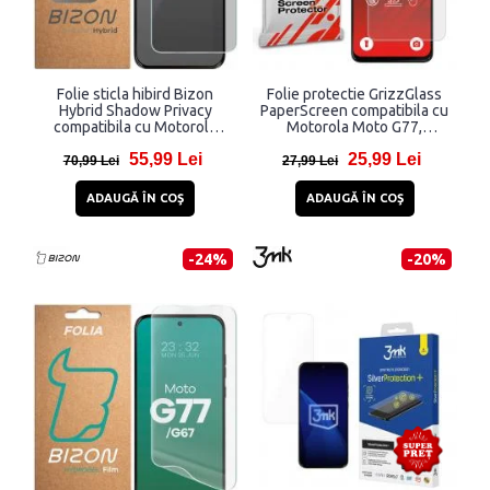
Folie sticla hibird Bizon
Folie protectie GrizzGlass
Hybrid Shadow Privacy
PaperScreen compatibila cu
compatibila cu Motorola
Motorola Moto G77,
Moto G77 5G, Negru
Transparent
55,99 Lei
25,99 Lei
70,99 Lei
27,99 Lei
ADAUGĂ ÎN COŞ
ADAUGĂ ÎN COŞ
-24%
-20%