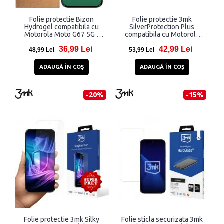
Folie protectie Bizon
Folie protectie 3mk
Hydrogel compatibila cu
SilverProtection Plus
Motorola Moto G67 5G /
compatibila cu Motorola
G77 5G, Transparent
Moto G67 / Moto G77,
36,99 Lei
42,99 Lei
Transparent
48,99 Lei
53,99 Lei
ADAUGĂ ÎN COŞ
ADAUGĂ ÎN COŞ
-20%
-15%
Folie protectie 3mk Silky
Folie sticla securizata 3mk