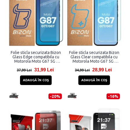
Folie sticla securizata Bizon
Folie sticla securizata Bizon
Glass Edge compatibila cu
Glass Clear compatibila cu
Motorola Moto G67 5G /
Motorola Moto G67 5G /
G77 5G / G87 5G, Negru
G77 5G / G87 5G,
31,99 Lei
28,99 Lei
Transparent
37,99 Lei
34,99 Lei
ADAUGĂ ÎN COŞ
ADAUGĂ ÎN COŞ
-20%
-16%