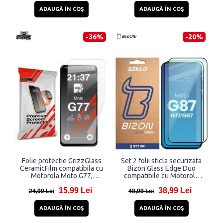
ADAUGĂ ÎN COŞ
ADAUGĂ ÎN COŞ
-36%
-20%
Folie protectie GrizzGlass
Set 2 folii sticla securizata
CeramicFilm compatibila cu
Bizon Glass Edge Duo
Motorola Moto G77,
compatibile cu Motorola
Transparent
Moto G67 5G / G77 5G / G87
15,99 Lei
38,99 Lei
5G, Negru
24,99 Lei
48,99 Lei
ADAUGĂ ÎN COŞ
ADAUGĂ ÎN COŞ