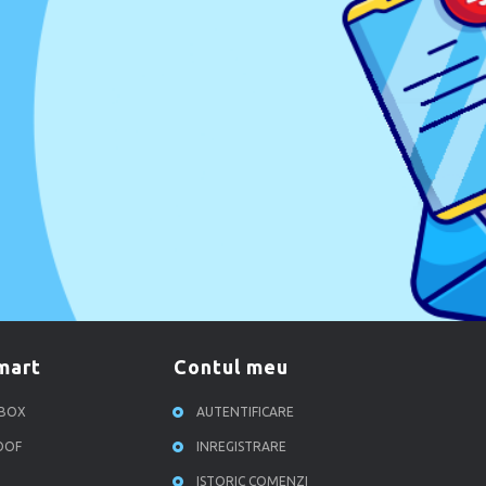
smart
contul meu
RBOX
AUTENTIFICARE
ROOF
INREGISTRARE
ISTORIC COMENZI