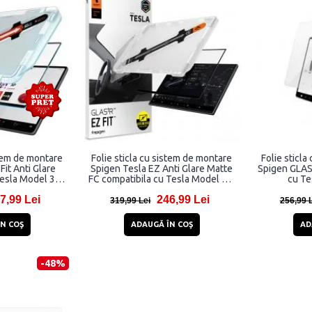
stem de montare
Folie sticla cu sistem de montare
Folie sticla
Fit Anti Glare
Spigen Tesla EZ Anti Glare Matte
Spigen GLAS.
Tesla Model 3
FC compatibila cu Tesla Model Y L
cu Te
sparent
2026, Negru
7,99 Lei
246,99 Lei
319,99 Lei
256,99 
N COŞ
ADAUGĂ ÎN COŞ
AD
-48%