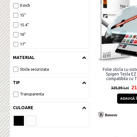
0 inch
15"
15.4"
16"
17"
MATERIAL
Sticla securizata
Folie sticla cu si
Spigen Tesla EZ 
compatibila cu 
TIP
2024, Tran
21
325,99 Lei
Transparenta
ADAUGĂ Î
CULOARE