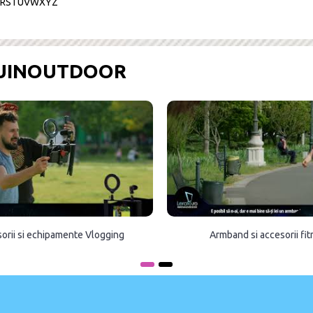
R
S
T
U
V
W
X
Y
Z
OUINOUTDOOR
orii si echipamente Vlogging
Armband si accesorii fi