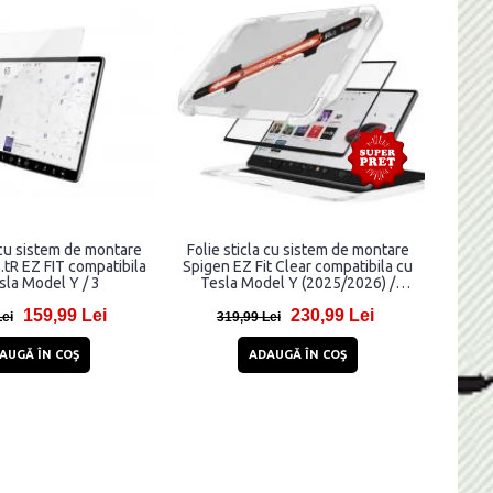
 cu sistem de montare
Folie sticla cu sistem de montare
tR EZ FIT compatibila
Spigen EZ Fit Clear compatibila cu
sla Model Y / 3
Tesla Model Y (2025/2026) /
Model 3 (2024/2025/2026),
159,99 Lei
230,99 Lei
Transparent
Lei
319,99 Lei
AUGĂ ÎN COŞ
ADAUGĂ ÎN COŞ