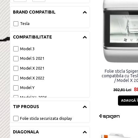
BRAND COMPATIBIL
Tesla
COMPATIBILITATE
Model 3
Model S 2021
Model X 2021
Folie sticla Spig
compatibila cu Tes
Model X 2022
/ Model X 2
Model Y
8
302,81 Lei
Model Y L 2026
ADAUGĂ Î
TIP PRODUS
Tesla Model 3
Tesla Model 3 2024
Folie sticla securizata display
Tesla Model Y
DIAGONALA