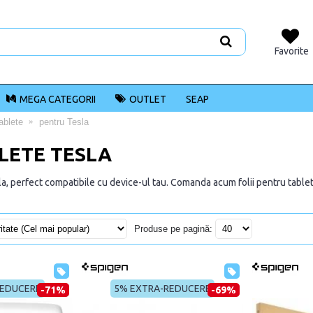
Favorite
MEGA CATEGORII
OUTLET
SEAP
tablete
pentru Tesla
BLETE TESLA
la, perfect compatibile cu device-ul tau. Comanda acum folii pentru tablete
Produse pe pagină:
REDUCERE
5% EXTRA-REDUCERE
-71%
-69%