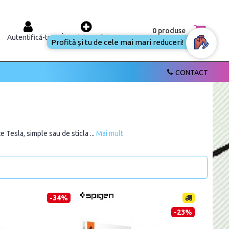
0 produse
Autentifică-te
Înregistrează-te
Profită și tu de cele mai mari reduceri!
CONTACT
 Tesla, simple sau de sticla ...
Mai mult
-34%
-23%