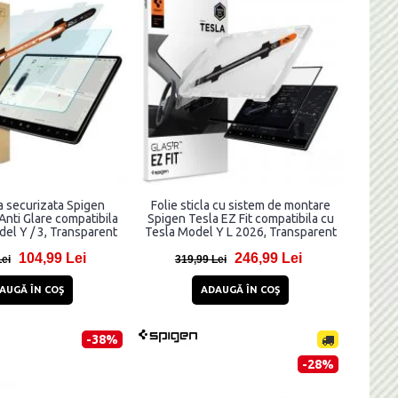
la securizata Spigen
Folie sticla cu sistem de montare
 Anti Glare compatibila
Spigen Tesla EZ Fit compatibila cu
el Y / 3, Transparent
Tesla Model Y L 2026, Transparent
104,99 Lei
246,99 Lei
Lei
319,99 Lei
AUGĂ ÎN COŞ
ADAUGĂ ÎN COŞ
-38%
-28%