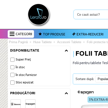
CATEGORII
TOP PRODUSE
EXTRA-REDUCERI
Prima Pagină
Huse Tablete
Accesorii Tablete
Folii protectie 
DISPONIBILITATE
FOLII TA
Super Preț
Folii pentru tablete Tes
În stoc
În stoc furnizor
Sortare după:
Stoc epuizat
PRODUCĂTORI
5% EXTRA-