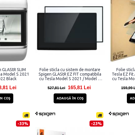
en GLAStR SLIM
Folie sticla cu sistem de montare
Folie stic
la Model S 2021
Spigen GLAStR EZ FIT compatibila
Tesla EZ Fit
022 Black
cu Tesla Model S 2021 / Model X
cu Tesla Mod
2022 Black
8,81 Lei
165,81 Lei
527,81 Lei
159,99 
N COŞ
ADAUGĂ ÎN COŞ
AD
-33%
-23%