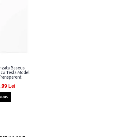
urizata Baseus
a cu Tesla Model
 Transparent
,99 Lei
ODUS