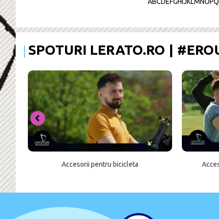
A
B
C
D
E
F
G
H
I
J
K
L
M
N
O
P
Q
SPOTURI LERATO.RO | #ER
Accesorii pentru bicicleta
Acces