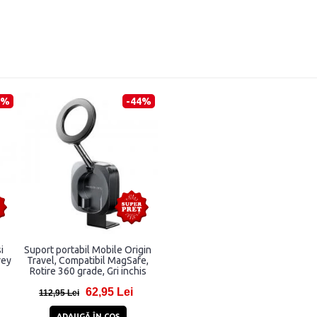
0%
-44%
i
Suport portabil Mobile Origin
rey
Travel, Compatibil MagSafe,
Rotire 360 grade, Gri inchis
62,95 Lei
112,95 Lei
ADAUGĂ ÎN COŞ