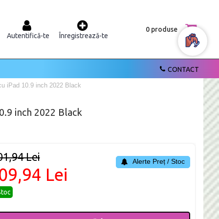
0 produse
Autentifică-te
Înregistrează-te
CONTACT
cu iPad 10.9 inch 2022 Black
0.9 inch 2022 Black
01,94 Lei
Alerte Preț / Stoc
09,94 Lei
Stoc