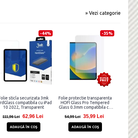
» Vezi categorie
-44%
-35%
Folie sticla securizata 3mk
Folie protectie transparenta
rdGlass compatibila cu iPad
HOFI Glass Pro Tempered
10 2022, Transparent
Glass 0.3mm compatibila cu
iPad 10.9 inch 2022
62,96 Lei
35,99 Lei
111,96 Lei
54,99 Lei
ADAUGĂ ÎN COŞ
ADAUGĂ ÎN COŞ