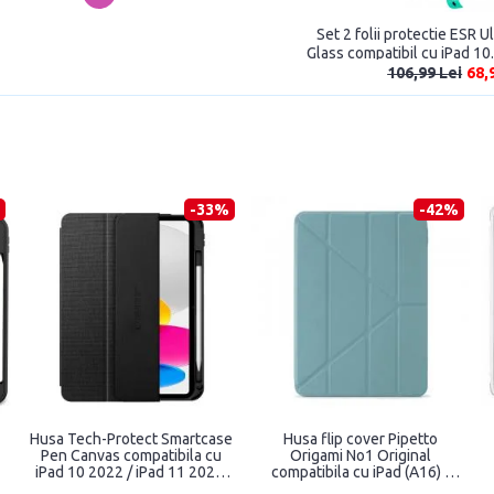
Set 2 folii protectie ESR 
Glass compatibil cu iPad 10.
11 inch 2025 
106,99 Lei
68,
-33%
-42%
Husa Tech-Protect Smartcase
Husa flip cover Pipetto
Pen Canvas compatibila cu
Origami No1 Original
iPad 10 2022 / iPad 11 2025,
compatibila cu iPad (A16) /
Negru
iPad 2022, Verde