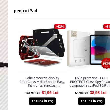
pentru iPad
-42%
-4
Folie protectie display
Folie protectie TECH-
GrizzGlass MatteScreen Easy,
PROTECT Glass Spy Priva
Kit montare inclus,
compatibila cu iPad 10.9 i
compatibila cu iPad 10.9 inch
2022 / iPad 11 inch 2025
81,96 Lei
38,98 Lei
2022 / iPad 11 inch 2025,
141,96 Lei
65,98 Lei
Transparent
ADAUGĂ ÎN COŞ
ADAUGĂ ÎN COŞ