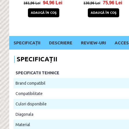
i
94,96 Lei
75,96 Lei
Negru
161,96 Lei
130,96 Lei
ADAUGĂ ÎN COŞ
ADAUGĂ ÎN COŞ
SPECIFICAȚII
DESCRIERE
REVIEW-URI
ACCES
SPECIFICAȚII
SPECIFICATII TEHNICE
Brand compatibil
Compatibilitate
Culori disponibile
Diagonala
Material