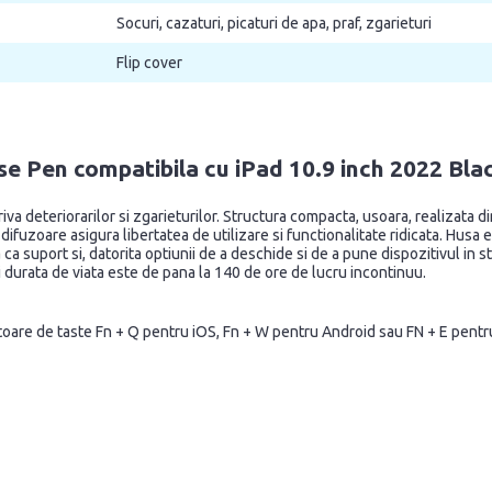
Socuri, cazaturi, picaturi de apa, praf, zgarieturi
Flip cover
e Pen compatibila cu iPad 10.9 inch 2022 Bla
 deteriorarilor si zgarieturilor. Structura compacta, usoara, realizata din m
ifuzoare asigura libertatea de utilizare si functionalitate ridicata. Husa 
ta ca suport si, datorita optiunii de a deschide si de a pune dispozitivul in
 durata de viata este de pana la 140 de ore de lucru incontinuu.
atoare de taste Fn + Q pentru iOS, Fn + W pentru Android sau FN + E pent