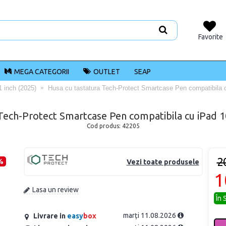
Favorite
MEGA CATEGORII
OUTLET
SEAP
1 inch (2025)
Husa cu tastatura Tech-Protect Smartcase Pen compatibila 
Tech-Protect Smartcase Pen compatibila cu iPad 1
Cod produs:
42205
2
%
Vezi toate produsele
1
Lasa un review
În 
marți 11.08.2026
Livrare in
easy
box