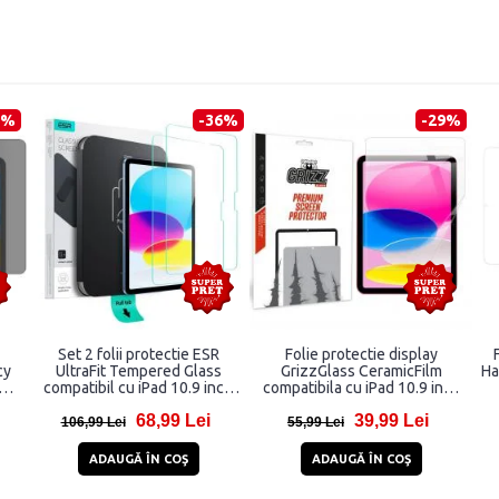
1%
-36%
-29%
Set 2 folii protectie ESR
Folie protectie display
cy
UltraFit Tempered Glass
GrizzGlass CeramicFilm
Ha
nch
compatibil cu iPad 10.9 inch
compatibila cu iPad 10.9 inch
2022 / iPad 11 inch 2025
2022 / iPad 11 inch 2025,
68,99 Lei
39,99 Lei
Clear
Transparent
106,99 Lei
55,99 Lei
ADAUGĂ ÎN COŞ
ADAUGĂ ÎN COŞ