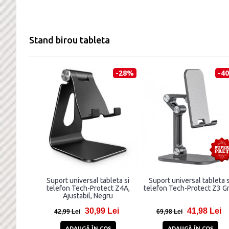
Stand birou tableta
-28%
-4
Suport universal tableta si
Suport universal tableta s
telefon Tech-Protect Z4A,
telefon Tech-Protect Z3 G
Ajustabil, Negru
30,99 Lei
41,98 Lei
42,99 Lei
69,98 Lei
ADAUGĂ ÎN COŞ
ADAUGĂ ÎN COŞ