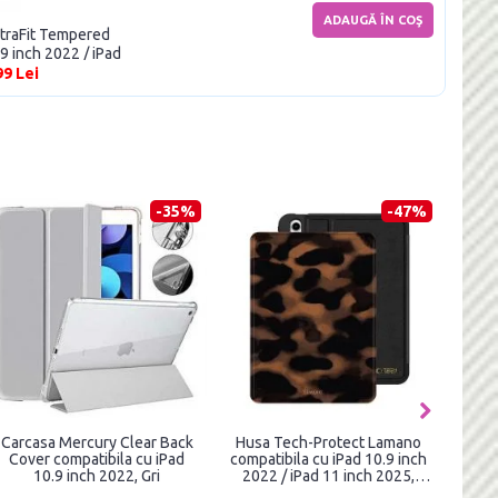
ADAUGĂ ÎN COŞ
UltraFit Tempered
9 inch 2022 / iPad
Clear
99 Lei
-35%
-47%
Carcasa Mercury Clear Back
Husa Tech-Protect Lamano
Cover compatibila cu iPad
compatibila cu iPad 10.9 inch
10.9 inch 2022, Gri
2022 / iPad 11 inch 2025,
Panther