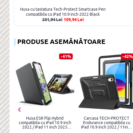
Husa cu tastatura Tech-Protect Smartcase Pen
compatibila cu iPad 10.9 inch 2022 Black
201,94 Lei
109,94 Lei
PRODUSE ASEMĂNĂTOARE
-35%
-41%
-42%
rtcase
Husa ESR Flip Hybrid
Carcasa TECH-PROTECT
a cu
compatibila cu iPad 10.9 inch
Endurance compatibila cu
Pad 11
2022 / iPad 11 inch 2025
iPad 10.9 inch 2022 / 11inch
Black
2025, Protectie display,