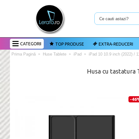
CATEGORII
TOP PRODUSE
EXTRA-REDUCERI
Prima Pagină
Huse Tablete
iPad
iPad 10 10.9 inch (2022) / 1
Husa cu tastatura 
-46