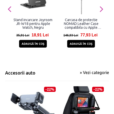
Stand incarcare Joyroom
Carcasa de protectie
Inc
JR-W18 pentru Apple
NOMAD Leather Case
TEC
Watch, Negru
compatibila cu Apple
C
MagSafe Black
18,91 Lei
77,93 Lei
35,91 Lei
146,93 Lei
1
ADAUGĂ ÎN COŞ
ADAUGĂ ÎN COŞ
Accesorii auto
» Vezi categorie
-22%
-22%