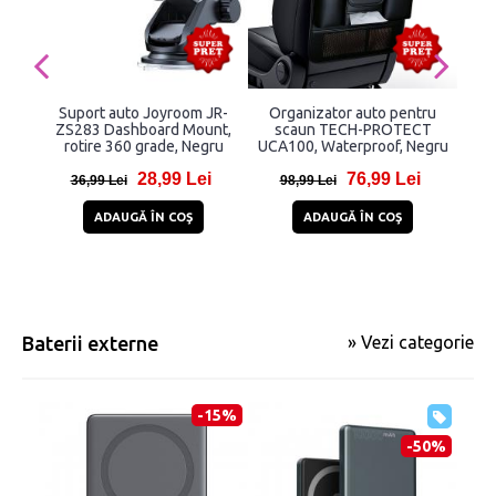
Suport auto Joyroom JR-
Organizator auto pentru
Sup
ZS283 Dashboard Mount,
scaun TECH-PROTECT
TES
rotire 360 grade, Negru
UCA100, Waterproof, Negru
28,99 Lei
76,99 Lei
36,99 Lei
98,99 Lei
1
ADAUGĂ ÎN COŞ
ADAUGĂ ÎN COŞ
Baterii externe
» Vezi categorie
-15%
-50%