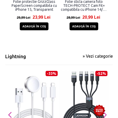
Folie protectie GrizzGlass
Folie sticla camera foto
Set 
PaperScreen compatibila cu
TECH-PROTECT Cam Fit+
fo
iPhone 15, Transparent
compatibila cu iPhone 14/14
Len
Plus /15/15 Plus Clear
iP
23,99 Lei
20,99 Lei
25,99 Lei
28,99 Lei
3
ADAUGĂ ÎN COŞ
ADAUGĂ ÎN COŞ
Lightning
» Vezi categorie
-33%
-52%