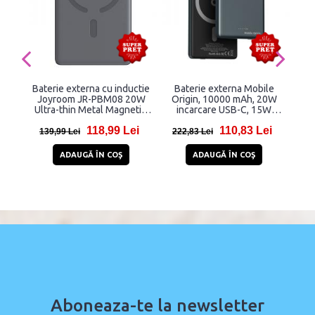
Baterie externa cu inductie
Baterie externa Mobile
Bat
Joyroom JR-PBM08 20W
Origin, 10000 mAh, 20W
10
Ultra-thin Metal Magnetic,
incarcare USB-C, 15W
W
5000mAh, Wireless, USB-C,
incarcare Wireless, Gri
1xU
118,99 Lei
110,83 Lei
Gri
139,99 Lei
222,83 Lei
12
ADAUGĂ ÎN COŞ
ADAUGĂ ÎN COŞ
Aboneaza-te la newsletter