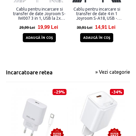
Cablu pentru incarcare si
Cablu pentru incarcare si
Ca
transfer de date Joyroom S-
transfer de date 4 in 1
tr
IW007 3 in 1, USB la 2x
Joyroom S-A18, USB -
Ca
Lightning, Incarcator
Micro-USB/Lightning/2 x
19,99 Lei
14,91 Lei
wireless 3.5W Apple Watch
USB-C, 3.5A, 1.2m, Negru
29,99 Lei
30,91 Lei
3
integrat, 1.2m, Alb
ADAUGĂ ÎN COŞ
ADAUGĂ ÎN COŞ
Incarcatoare retea
» Vezi categorie
-29%
-34%