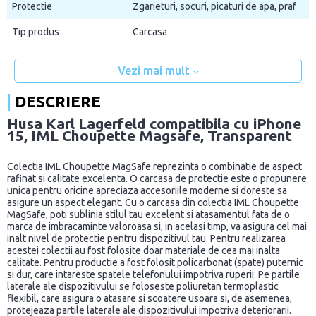
Protectie
Zgarieturi, socuri, picaturi de apa, praf
Tip produs
Carcasa
Vezi mai mult
DESCRIERE
Husa Karl Lagerfeld compatibila cu iPhone
15, IML Choupette Magsafe, Transparent
Colectia IML Choupette MagSafe reprezinta o combinatie de aspect
rafinat si calitate excelenta. O carcasa de protectie este o propunere
unica pentru oricine apreciaza accesoriile moderne si doreste sa
asigure un aspect elegant. Cu o carcasa din colectia IML Choupette
MagSafe, poti sublinia stilul tau excelent si atasamentul fata de o
marca de imbracaminte valoroasa si, in acelasi timp, va asigura cel mai
inalt nivel de protectie pentru dispozitivul tau. Pentru realizarea
acestei colectii au fost folosite doar materiale de cea mai inalta
calitate. Pentru productie a fost folosit policarbonat (spate) puternic
si dur, care intareste spatele telefonului impotriva ruperii. Pe partile
laterale ale dispozitivului se foloseste poliuretan termoplastic
flexibil, care asigura o atasare si scoatere usoara si, de asemenea,
protejeaza partile laterale ale dispozitivului impotriva deteriorarii.