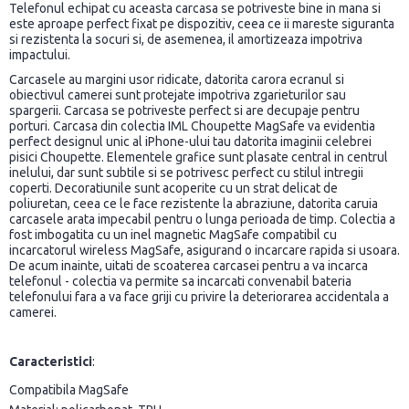
Telefonul echipat cu aceasta carcasa se potriveste bine in mana si
este aproape perfect fixat pe dispozitiv, ceea ce ii mareste siguranta
si rezistenta la socuri si, de asemenea, il amortizeaza impotriva
impactului.
Carcasele au margini usor ridicate, datorita carora ecranul si
obiectivul camerei sunt protejate impotriva zgarieturilor sau
spargerii. Carcasa se potriveste perfect si are decupaje pentru
porturi. Carcasa din colectia IML Choupette MagSafe va evidentia
perfect designul unic al iPhone-ului tau datorita imaginii celebrei
pisici Choupette. Elementele grafice sunt plasate central in centrul
inelului, dar sunt subtile si se potrivesc perfect cu stilul intregii
coperti. Decoratiunile sunt acoperite cu un strat delicat de
poliuretan, ceea ce le face rezistente la abraziune, datorita caruia
carcasele arata impecabil pentru o lunga perioada de timp. Colectia a
fost imbogatita cu un inel magnetic MagSafe compatibil cu
incarcatorul wireless MagSafe, asigurand o incarcare rapida si usoara.
De acum inainte, uitati de scoaterea carcasei pentru a va incarca
telefonul - colectia va permite sa incarcati convenabil bateria
telefonului fara a va face griji cu privire la deteriorarea accidentala a
camerei.
Caracteristici
:
Compatibila MagSafe