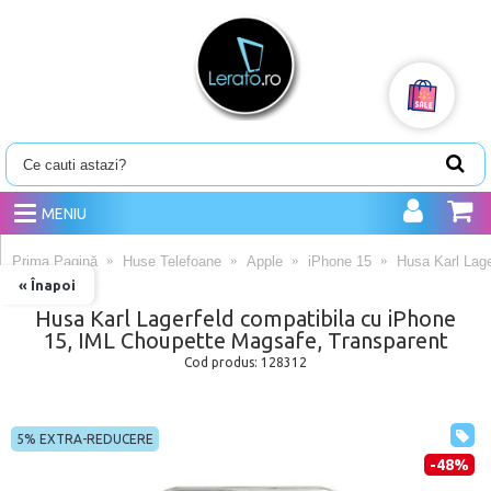
MENIU
Prima Pagină
Huse Telefoane
Apple
iPhone 15
Husa Karl Lage
« Înapoi
Husa Karl Lagerfeld compatibila cu iPhone
15, IML Choupette Magsafe, Transparent
Cod produs:
128312
5% EXTRA-REDUCERE
-48%