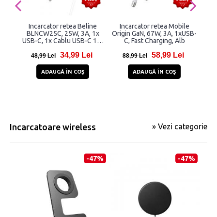
Incarcator retea Beline
Incarcator retea Mobile
I
BLNCW25C, 25W, 3A, 1x
Origin GaN, 67W, 3A, 1xUSB-
A
USB-C, 1x Cablu USB-C 1m,
C, Fast Charging, Alb
Alb
34,99 Lei
58,99 Lei
48,99 Lei
88,99 Lei
2
ADAUGĂ ÎN COŞ
ADAUGĂ ÎN COŞ
Incarcatoare wireless
» Vezi categorie
-47%
-47%