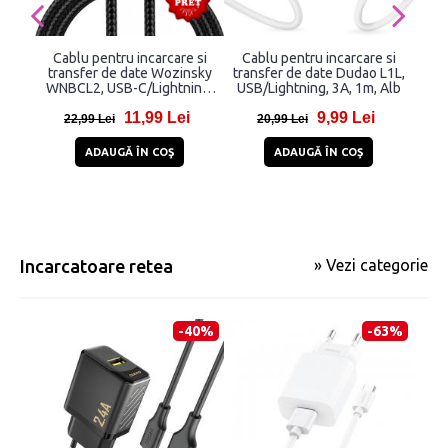
Cablu pentru incarcare si
Cablu pentru incarcare si
Ca
transfer de date Wozinsky
transfer de date Dudao L1L,
tr
WNBCL2, USB-C/Lightning,
USB/Lightning, 3A, 1m, Alb
Sufe
30W, 2m, Negru
C 
11,99 Lei
9,99 Lei
Mic
22,99 Lei
20,99 Lei
6
ADAUGĂ ÎN COŞ
ADAUGĂ ÎN COŞ
Incarcatoare retea
» Vezi categorie
-40%
-63%