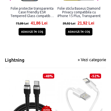
Folie protectie transparenta
Folie sticla Baseus Diamond
Set 
Case Friendly ESR
Privacy compatibila cu
fo
Tempered Glass compatibila
iPhone 15 Plus, Transparent
Len
cu iPhone 15 Plus Privacy
iP
41,86 Lei
21,92 Lei
73,86 Lei
39,92 Lei
3
ADAUGĂ ÎN COŞ
ADAUGĂ ÎN COŞ
Lightning
» Vezi categorie
-48%
-52%