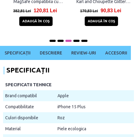
MagSafe compatibila cu
Karl and Choupette Glitter
iPhone 15 Plus Brown
Magsafe, Transparent
120,81 Lei
90,83 Lei
382,81 Lei
170,83 Lei
ADAUGĂ ÎN COŞ
ADAUGĂ ÎN COŞ
SPECIFICAȚII
DESCRIERE
REVIEW-URI
ACCESORII
SPECIFICAȚII
SPECIFICATII TEHNICE
Brand compatibil
Apple
Compatibilitate
iPhone 15 Plus
Culori disponibile
Roz
Material
Piele ecologica