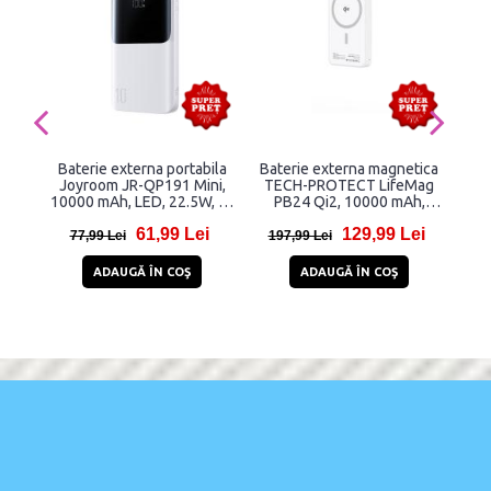
Baterie externa portabila
Baterie externa magnetica
Bat
Joyroom JR-QP191 Mini,
TECH-PROTECT LifeMag
TE
10000 mAh, LED, 22.5W, 2x
PB24 Qi2, 10000 mAh,
USB-C, 1x USB-A, Alb
Compatibila MagSafe, 15W,
Com
61,99 Lei
129,99 Lei
Cablu USB-C 30cm inclus,
C
77,99 Lei
197,99 Lei
1
Alb
ADAUGĂ ÎN COŞ
ADAUGĂ ÎN COŞ