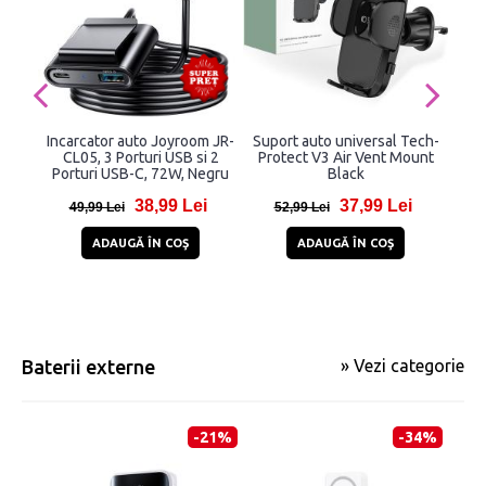
Incarcator auto Joyroom JR-
Suport auto universal Tech-
CL05, 3 Porturi USB si 2
Protect V3 Air Vent Mount
FEC
Porturi USB-C, 72W, Negru
Black
In
38,99 Lei
37,99 Lei
49,99 Lei
52,99 Lei
24
ADAUGĂ ÎN COŞ
ADAUGĂ ÎN COŞ
Baterii externe
» Vezi categorie
-21%
-34%