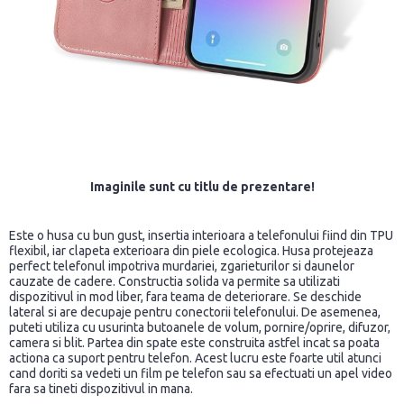
Imaginile sunt cu titlu de prezentare!
Este o husa cu bun gust, insertia interioara a telefonului fiind din TPU
flexibil, iar clapeta exterioara din piele ecologica. Husa protejeaza
perfect telefonul impotriva murdariei, zgarieturilor si daunelor
cauzate de cadere. Constructia solida va permite sa utilizati
dispozitivul in mod liber, fara teama de deteriorare. Se deschide
lateral si are decupaje pentru conectorii telefonului. De asemenea,
puteti utiliza cu usurinta butoanele de volum, pornire/oprire, difuzor,
camera si blit. Partea din spate este construita astfel incat sa poata
actiona ca suport pentru telefon. Acest lucru este foarte util atunci
cand doriti sa vedeti un film pe telefon sau sa efectuati un apel video
fara sa tineti dispozitivul in mana.