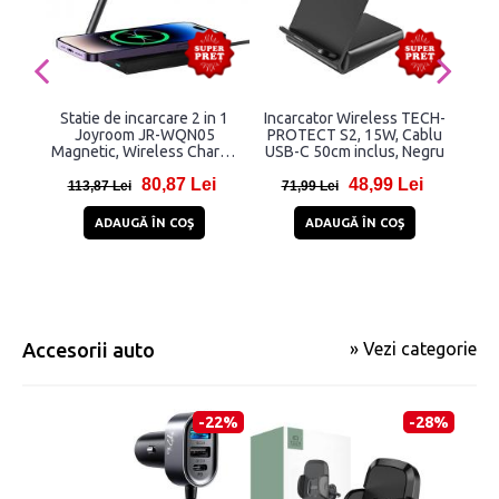
Statie de incarcare 2 in 1
Incarcator Wireless TECH-
Sta
Joyroom JR-WQN05
PROTECT S2, 15W, Cablu
J
Magnetic, Wireless Charge
USB-C 50cm inclus, Negru
15W, Negru
80,87 Lei
48,99 Lei
113,87 Lei
71,99 Lei
3
ADAUGĂ ÎN COŞ
ADAUGĂ ÎN COŞ
Accesorii auto
» Vezi categorie
-22%
-28%