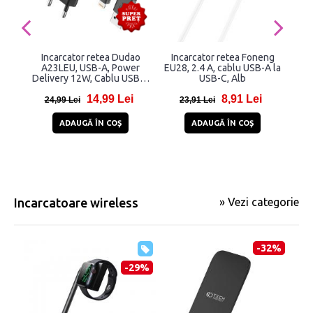
Incarcator retea Dudao
Incarcator retea Foneng
I
A23LEU, USB-A, Power
EU28, 2.4 A, cablu USB-A la
B
Delivery 12W, Cablu USB-A
USB-C, Alb
USB
la Lightning 1m inclus,
14,99 Lei
8,91 Lei
Negru
24,99 Lei
23,91 Lei
4
ADAUGĂ ÎN COŞ
ADAUGĂ ÎN COŞ
Incarcatoare wireless
» Vezi categorie
-32%
-29%