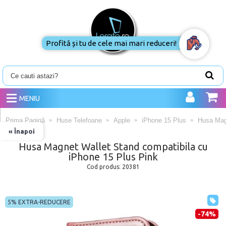
Profită și tu de cele mai mari reduceri!
MENIU
Prima Pagină
Huse Telefoane
Apple
iPhone 15 Plus
Husa Magn
« Înapoi
Husa Magnet Wallet Stand compatibila cu
iPhone 15 Plus Pink
Cod produs:
20381
5% EXTRA-REDUCERE
-74%