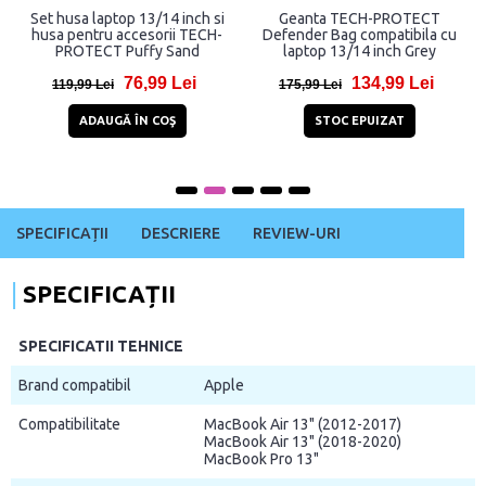
Husa Guess 4G Big Logo
Husa Guess Quilted
compatibila cu laptop 13 inch
compatibila cu laptop 13 inch
Gray
Black
120,92 Lei
107,99 Lei
253,92 Lei
164,99 Lei
ADAUGĂ ÎN COŞ
ADAUGĂ ÎN COŞ
SPECIFICAȚII
DESCRIERE
REVIEW-URI
SPECIFICAȚII
SPECIFICATII TEHNICE
Brand compatibil
Apple
Compatibilitate
MacBook Air 13" (2012-2017)
MacBook Air 13" (2018-2020)
MacBook Pro 13"