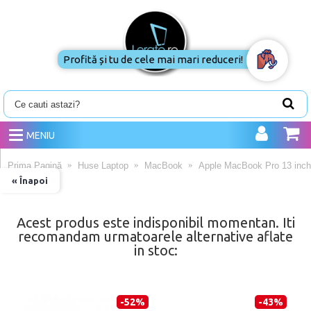
Profită și tu de cele mai mari reduceri!
MENIU
Prima Pagină
Huse Laptop
MacBook
Apple MacBook Pro 13 inch
« Înapoi
Acest produs este indisponibil momentan. Iti
recomandam urmatoarele alternative aflate
in stoc:
-52%
-43%