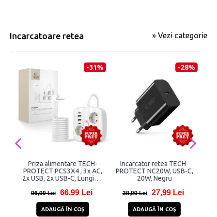
Incarcatoare retea
» Vezi categorie
-31%
-28%
Priza alimentare TECH-
Incarcator retea TECH-
PROTECT PCS3X4 , 3x AC,
PROTECT NC20W, USB-C,
A
2x USB, 2x USB-C, Lungime
20W, Negru
U
cablu 2m, Alb
66,99 Lei
27,99 Lei
96,99 Lei
38,99 Lei
4
ADAUGĂ ÎN COŞ
ADAUGĂ ÎN COŞ