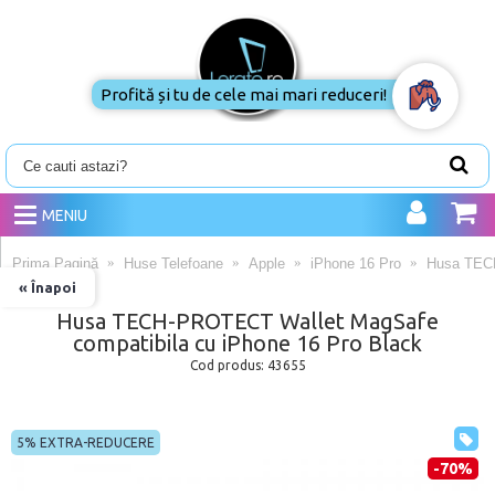
Profită și tu de cele mai mari reduceri!
MENIU
Prima Pagină
Huse Telefoane
Apple
iPhone 16 Pro
Husa TECH
« Înapoi
Husa TECH-PROTECT Wallet MagSafe
compatibila cu iPhone 16 Pro Black
Cod produs:
43655
5% EXTRA-REDUCERE
-70%