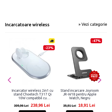
Incarcatoare wireless
» Vezi categorie
-47%
-23%
Incarcator wireless 2in1 cu
Stand incarcare Joyroom
Inc
stand Choetech T317 Qi
JR-W18 pentru Apple
PR
10W compatibil cu
Watch, Negru
USB
smartphone-uri si Apple
238,96 Lei
18,91 Lei
Watch, Alb
309,96 Lei
35,91 Lei
7