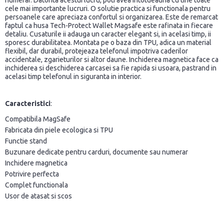
numerar. Datorita acestui lucru, poti avea intotdeauna cu tine toate
cele mai importante lucruri. O solutie practica si functionala pentru
persoanele care apreciaza confortul si organizarea. Este de remarcat
faptul ca husa Tech-Protect Wallet Magsafe este rafinata in fiecare
detaliu. Cusaturile ii adauga un caracter elegant si, in acelasi timp, ii
sporesc durabilitatea. Montata pe o baza din TPU, adica un material
flexibil, dar durabil, protejeaza telefonul impotriva caderilor
accidentale, zgarieturilor si altor daune. Inchiderea magnetica face ca
inchiderea si deschiderea carcasei sa fie rapida si usoara, pastrand in
acelasi timp telefonul in siguranta in interior.
Caracteristici
:
Compatibila MagSafe
Fabricata din piele ecologica si TPU
Functie stand
Buzunare dedicate pentru carduri, documente sau numerar
Inchidere magnetica
Potrivire perfecta
Complet functionala
Usor de atasat si scos