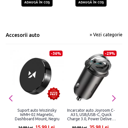
ADAUGĂ ÎN COŞ
ADAUGĂ ÎN COŞ
Accesorii auto
» Vezi categorie
-36%
-29%
Suport auto Wozinsky
Incarcator auto Joyroom C-
In
WMH-02 Magnetic,
A35, USB/USB-C, Quick
BW
Dashboard Mount, Negru
Charge 3.0, Power Delivery
45W, Negru
15,99 Lei
35,98 Lei
24,99 Lei
50,98 Lei
74