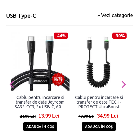
USB Type-C
» Vezi categorie
-44%
-30%
Cablu pentru incarcare si
Cablu pentru incarcare si
Ca
transfer de date Joyroom
transfer de date TECH-
tr
SA32-CC3, 2x USB-C, 60W,
PROTECT UltraBoost
1m, Negru
UB20T, 2x USB-C, PD 100W,
Pat
13,99 Lei
34,99 Lei
5A, 1.8m, Negru
24,99 Lei
49,99 Lei
7
ADAUGĂ ÎN COŞ
ADAUGĂ ÎN COŞ