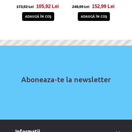
Lightning, Albastru
1x Cablu USB-C, Gri
105,92 Lei
152,99 Lei
173,92 Lei
248,99 Lei
1
ADAUGĂ ÎN COŞ
ADAUGĂ ÎN COŞ
Aboneaza-te la newsletter
informatii