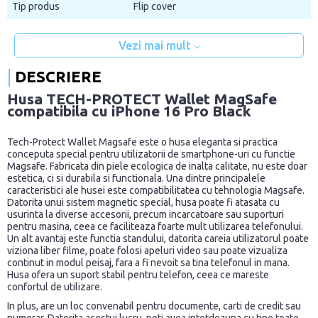
Tip produs
Flip cover
Vezi mai mult
DESCRIERE
Husa TECH-PROTECT Wallet MagSafe
compatibila cu iPhone 16 Pro Black
Tech-Protect Wallet Magsafe este o husa eleganta si practica
conceputa special pentru utilizatorii de smartphone-uri cu functie
Magsafe. Fabricata din piele ecologica de inalta calitate, nu este doar
estetica, ci si durabila si functionala. Una dintre principalele
caracteristici ale husei este compatibilitatea cu tehnologia Magsafe.
Datorita unui sistem magnetic special, husa poate fi atasata cu
usurinta la diverse accesorii, precum incarcatoare sau suporturi
pentru masina, ceea ce faciliteaza foarte mult utilizarea telefonului.
Un alt avantaj este functia standului, datorita careia utilizatorul poate
viziona liber filme, poate folosi apeluri video sau poate vizualiza
continut in modul peisaj, fara a fi nevoit sa tina telefonul in mana.
Husa ofera un suport stabil pentru telefon, ceea ce mareste
confortul de utilizare.
In plus, are un loc convenabil pentru documente, carti de credit sau