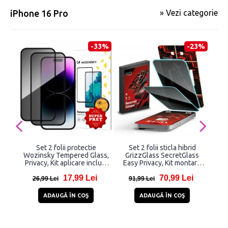
iPhone 16 Pro
» Vezi categorie
-33%
-23%
Set 2 folii protectie
Set 2 folii sticla hibrid
Fo
Wozinsky Tempered Glass,
GrizzGlass SecretGlass
TP
Privacy, Kit aplicare inclus,
Easy Privacy, Kit montare
compatibil cu iPhone 17/16
inclus, compatibile cu
17,99 Lei
70,99 Lei
Pro, Negru
iPhone 16 Pro, Negru
26,99 Lei
91,99 Lei
2
ADAUGĂ ÎN COŞ
ADAUGĂ ÎN COŞ