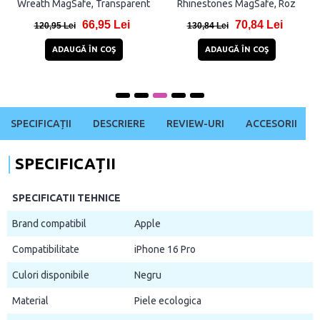
Wreath MagSafe, Transparent
Rhinestones MagSafe, Roz
66,95 Lei
70,84 Lei
120,95 Lei
130,84 Lei
ADAUGĂ ÎN COŞ
ADAUGĂ ÎN COŞ
SPECIFICAȚII
DESCRIERE
REVIEW-URI
ACCESORII
SPECIFICAȚII
SPECIFICATII TEHNICE
Brand compatibil
Apple
Compatibilitate
iPhone 16 Pro
Culori disponibile
Negru
Material
Piele ecologica