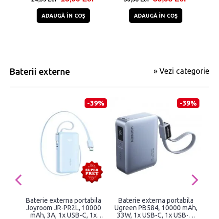
ADAUGĂ ÎN COŞ
ADAUGĂ ÎN COŞ
Baterii externe
» Vezi categorie
-39%
-39%
Baterie externa portabila
Baterie externa portabila
Bat
Joyroom JR-PR2L, 10000
Ugreen PB584, 10000 mAh,
TE
mAh, 3A, 1x USB-C, 1x
33W, 1x USB-C, 1x USB-A,
P