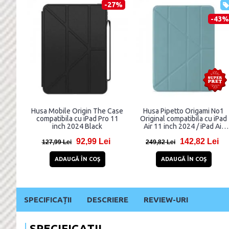
-27%
-43%
Husa Mobile Origin The Case
Husa Pipetto Origami No1
compatibila cu iPad Pro 11
Original compatibila cu iPad
inch 2024 Black
Air 11 inch 2024 / iPad Air
10.9 inch 2022/2020,
92,99 Lei
142,82 Lei
Turcoaz
127,99 Lei
249,82 Lei
ADAUGĂ ÎN COŞ
ADAUGĂ ÎN COŞ
SPECIFICAȚII
DESCRIERE
REVIEW-URI
SPECIFICAȚII