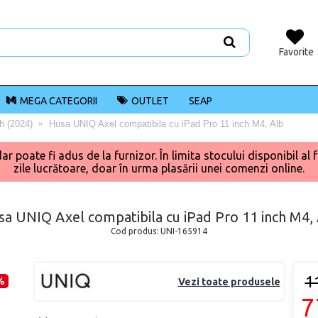
Favorite
MEGA CATEGORII
OUTLET
SEAP
h (2024)
Husa UNIQ Axel compatibila cu iPad Pro 11 inch M4, Alb
poate fi adus de la furnizor. În limita stocului disponibil al f
zile lucrătoare, doar în urma plasării unei comenzi online.
a UNIQ Axel compatibila cu iPad Pro 11 inch M4,
Cod produs:
UNI-165914
1
%
Vezi toate produsele
7