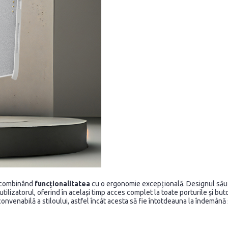
e, combinând
funcționalitatea
cu o ergonomie excepțională. Designul să
 utilizatorul, oferind în același timp acces complet la toate porturile și but
nvenabilă a stiloului, astfel încât acesta să fie întotdeauna la îndemână ș