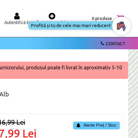
0 produse
Autentifică-te
Înregistrează-te
Profită și tu de cele mai mari reduceri!
CONTACT
urnizorului, produsul poate fi livrat în aproximativ 5-10
 Alb
16,99 Lei
Alerte Preț / Stoc
7,99 Lei