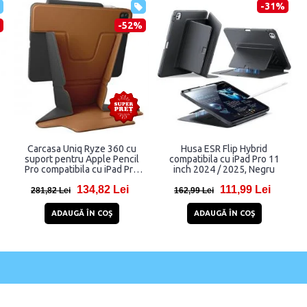
-31%
-52%
Carcasa Uniq Ryze 360 cu
Husa ESR Flip Hybrid
suport pentru Apple Pencil
compatibila cu iPad Pro 11
Pro compatibila cu iPad Pro
inch 2024 / 2025, Negru
11 inch 2024, Maro
134,82 Lei
111,99 Lei
281,82 Lei
162,99 Lei
ADAUGĂ ÎN COŞ
ADAUGĂ ÎN COŞ