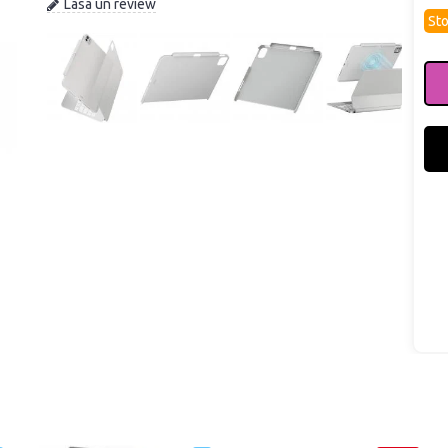
Lasa un review
Sto