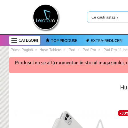
CATEGORII
TOP PRODUSE
EXTRA-REDUCERI
Prima Pagină
Huse Tablete
iPad
iPad Pro
iPad Pro 11 inc
Produsul nu se află momentan în stocul magazinului, dar 
Hus
-33