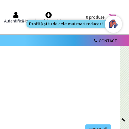
0 produse
Autentifică-te
Înregistrează-te
Profită și tu de cele mai mari reduceri!
CONTACT