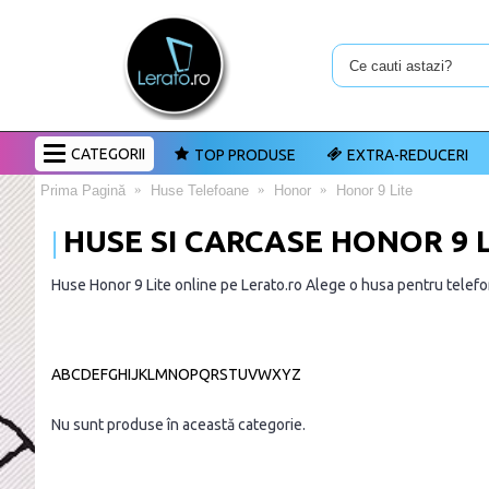
CATEGORII
TOP PRODUSE
EXTRA-REDUCERI
Prima Pagină
Huse Telefoane
Honor
Honor 9 Lite
HUSE SI CARCASE HONOR 9 
Huse Honor 9 Lite online pe Lerato.ro Alege o husa pentru telefon
A
B
C
D
E
F
G
H
I
J
K
L
M
N
O
P
Q
R
S
T
U
V
W
X
Y
Z
Nu sunt produse în această categorie.