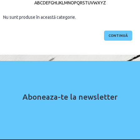
A
B
C
D
E
F
G
H
I
J
K
L
M
N
O
P
Q
R
S
T
U
V
W
X
Y
Z
Nu sunt produse în această categorie.
CONTINUĂ
Aboneaza-te la newsletter