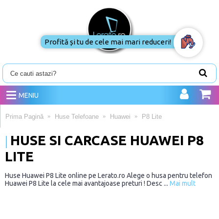
Profită și tu de cele mai mari reduceri!
MENIU
Prima Pagină
Huse Telefoane
Huawei
P8 Lite
HUSE SI CARCASE HUAWEI P8
LITE
Huse Huawei P8 Lite online pe Lerato.ro Alege o husa pentru telefon
Huawei P8 Lite la cele mai avantajoase preturi ! Desc ...
Mai mult