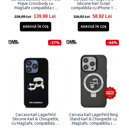
Pique Crossbody cu
Silicone Karl Script
MagSafe compatibila cu
compatibila cu iPhone 15
iPhone 15 Pro, Verde
Pro, Negru
139,99 Lei
58,92 Lei
226,99 Lei
116,92 Lei
ADAUGĂ ÎN COŞ
ADAUGĂ ÎN COŞ
-37%
-44%
Carcasa Karl Lagerfeld
Carcasa Karl Lagerfeld Ring
Silicone Karl & Choupette,
Stand Karl & Choupette cu
cu MagSafe, compatibila cu
MagSafe, compatibila cu
iPhone 15 Pro, Negru
iPhone 15 Pro, Negru