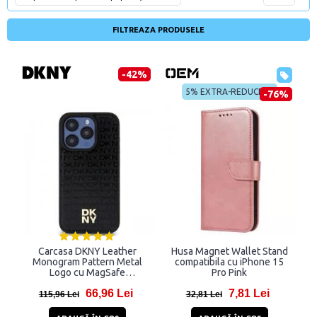
FILTREAZA PRODUSELE
-42%
5% EXTRA-REDUCERE
-76%
Carcasa DKNY Leather
Husa Magnet Wallet Stand
Monogram Pattern Metal
compatibila cu iPhone 15
Logo cu MagSafe
Pro Pink
compatibila cu iPhone 15
66,96 Lei
7,81 Lei
Pro, Negru
115,96 Lei
32,81 Lei