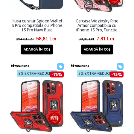
Husa cu snur Spigen Wallet
Carcasa Wozinsky Ring
S Pro compatibila cu iPhone
Armor compatibila cu
15 Pro Navy Blue
iPhone 15 Pro, Functie
magnetica, Rose Gold
58,81 Lei
7,81 Lei
194,81 Lei
30,81 Lei
ADAUGĂ ÎN COŞ
ADAUGĂ ÎN COŞ
5% EXTRA-REDUCERE
5% EXTRA-REDUCERE
-75%
-75%