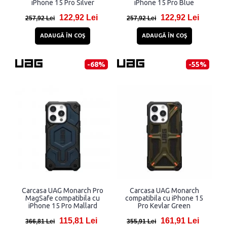
iPhone 15 Pro Silver
iPhone 15 Pro Blue
122,92 Lei
122,92 Lei
257,92 Lei
257,92 Lei
ADAUGĂ ÎN COŞ
ADAUGĂ ÎN COŞ
-68%
-55%
Carcasa UAG Monarch Pro
Carcasa UAG Monarch
MagSafe compatibila cu
compatibila cu iPhone 15
iPhone 15 Pro Mallard
Pro Kevlar Green
115,81 Lei
161,91 Lei
366,81 Lei
355,91 Lei