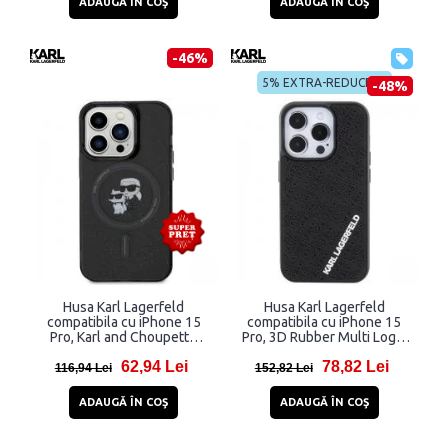
ADAUGĂ ÎN COŞ
ADAUGĂ ÎN COŞ
-46%
5% EXTRA-REDUCERE
-48%
Husa Karl Lagerfeld
Husa Karl Lagerfeld
compatibila cu iPhone 15
compatibila cu iPhone 15
Pro, Karl and Choupette
Pro, 3D Rubber Multi Logo,
Glitter Magsafe, Negru
Negru
62,94 Lei
78,82 Lei
116,94 Lei
152,82 Lei
ADAUGĂ ÎN COŞ
ADAUGĂ ÎN COŞ