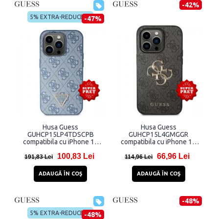
-42%
5% EXTRA-REDUCERE
-47%
Husa Guess
Husa Guess
GUHCP15LP4TDSCPB
GUHCP15L4GMGGR
compatibila cu iPhone 15
compatibila cu iPhone 15
Pro, Crossbody 4G Metal
Pro, 4G Big Metal Logo, Gri
100,83 Lei
66,96 Lei
Logo, Albastru
191,83 Lei
114,96 Lei
ADAUGĂ ÎN COŞ
ADAUGĂ ÎN COŞ
-48%
5% EXTRA-REDUCERE
-48%