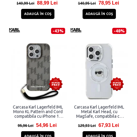
88,99 Lei
78,95 Lei
140,99 Lei
140,95 Lei
ADAUGĂ ÎN COŞ
ADAUGĂ ÎN COŞ
-43%
-48%
Carcasa Karl Lagerfeld IML
Carcasa Karl Lagerfeld IML
Mono KL Pattern and Cord
Metal Karl Head, cu
compatibila cu iPhone 15
MagSafe, compatibila cu
Pro, Negru
iPhone 15 Pro, Alb
54,96 Lei
67,93 Lei
95,96 Lei
129,93 Lei
ADAUGĂ ÎN COŞ
ADAUGĂ ÎN COŞ