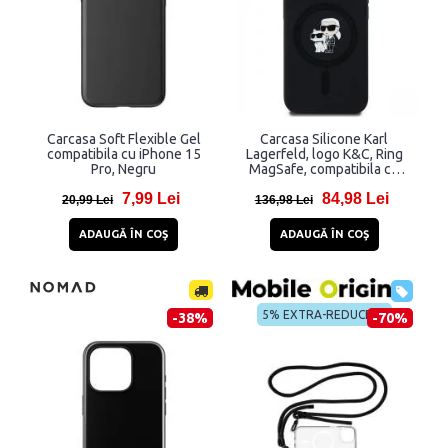
Carcasa Soft Flexible Gel
Carcasa Silicone Karl
compatibila cu iPhone 15
Lagerfeld, logo K&C, Ring
Pro, Negru
MagSafe, compatibila cu
iPhone 15 Pro, Negru
7,99 Lei
84,98 Lei
20,99 Lei
136,98 Lei
ADAUGĂ ÎN COŞ
ADAUGĂ ÎN COŞ
5% EXTRA-REDUCERE
-38%
-70%