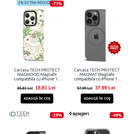
5% EXTRA-REDUCERE
-71%
Carcasa TECH-PROTECT
Carcasa TECH-PROTECT
MAGMOOD MagSafe
MAGMAT MagSafe
compatibila cu iPhone 15
compatibila cu iPhone 15
Pro Spring Daisy
Pro Matte Titanium
18,81 Lei
37,99 Lei
65,81 Lei
57,99 Lei
ADAUGĂ ÎN COŞ
ADAUGĂ ÎN COŞ
-29%
-49%