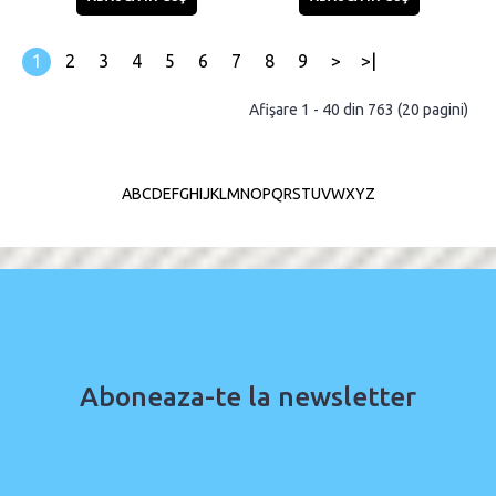
1
2
3
4
5
6
7
8
9
>
>|
Afişare 1 - 40 din 763 (20 pagini)
A
B
C
D
E
F
G
H
I
J
K
L
M
N
O
P
Q
R
S
T
U
V
W
X
Y
Z
Aboneaza-te la newsletter