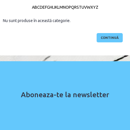
A
B
C
D
E
F
G
H
I
J
K
L
M
N
O
P
Q
R
S
T
U
V
W
X
Y
Z
Nu sunt produse în această categorie.
CONTINUĂ
Aboneaza-te la newsletter