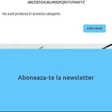
A
B
C
D
E
F
G
H
I
J
K
L
M
N
O
P
Q
R
S
T
U
V
W
X
Y
Z
Nu sunt produse în această categorie.
CONTINUĂ
Aboneaza-te la newsletter