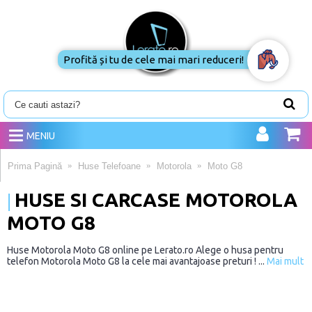
Profită și tu de cele mai mari reduceri!
MENIU
Prima Pagină
Huse Telefoane
Motorola
Moto G8
HUSE SI CARCASE MOTOROLA
MOTO G8
Huse Motorola Moto G8 online pe Lerato.ro Alege o husa pentru
telefon Motorola Moto G8 la cele mai avantajoase preturi ! ...
Mai mult