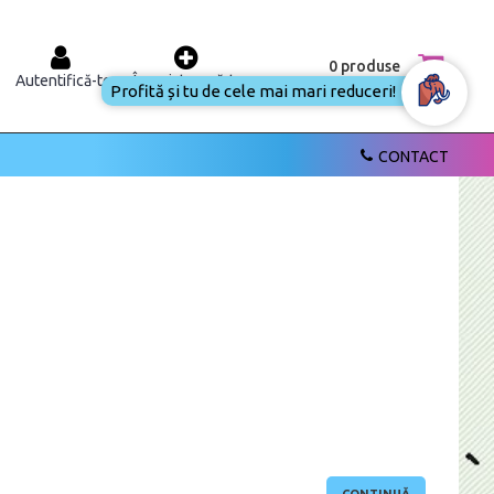
0 produse
Autentifică-te
Înregistrează-te
Profită și tu de cele mai mari reduceri!
CONTACT