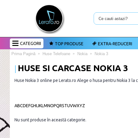
CATEGORII
TOP PRODUSE
EXTRA-REDUCERI
Prima Pagină
Huse Telefoane
Nokia
Nokia 3
HUSE SI CARCASE NOKIA 3
Huse Nokia 3 online pe Lerato.ro Alege o husa pentru Nokia 3 la c
A
B
C
D
E
F
G
H
I
J
K
L
M
N
O
P
Q
R
S
T
U
V
W
X
Y
Z
Nu sunt produse în această categorie.