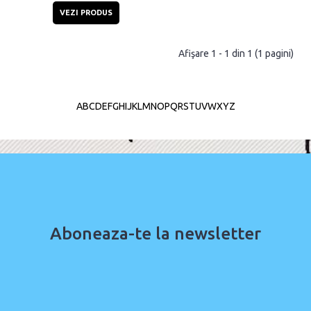
VEZI PRODUS
Afişare 1 - 1 din 1 (1 pagini)
A
B
C
D
E
F
G
H
I
J
K
L
M
N
O
P
Q
R
S
T
U
V
W
X
Y
Z
Aboneaza-te la newsletter