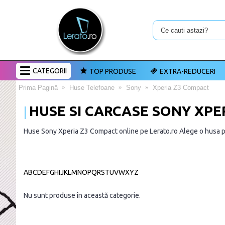
CATEGORII
TOP PRODUSE
EXTRA-REDUCERI
Prima Pagină
Huse Telefoane
Sony
Xperia Z3 Compact
HUSE SI CARCASE SONY XPE
Huse Sony Xperia Z3 Compact online pe Lerato.ro Alege o husa pe
A
B
C
D
E
F
G
H
I
J
K
L
M
N
O
P
Q
R
S
T
U
V
W
X
Y
Z
Nu sunt produse în această categorie.