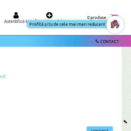
0 produse
Autentifică-te
Înregistrează-te
Profită și tu de cele mai mari reduceri!
CONTACT
mult