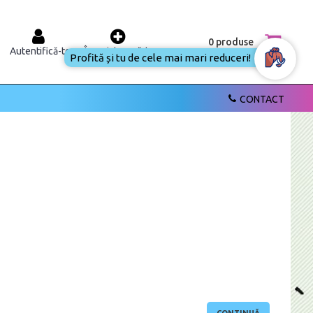
0 produse
Autentifică-te
Înregistrează-te
Profită și tu de cele mai mari reduceri!
CONTACT