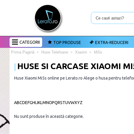
CATEGORII
TOP PRODUSE
EXTRA-REDUCERI
Prima Pagină
Huse Telefoane
Xiaomi
Mi5s
HUSE SI CARCASE XIAOMI MI
Huse Xiaomi Mi5s online pe Lerato.ro Alege o husa pentru telefon
A
B
C
D
E
F
G
H
I
J
K
L
M
N
O
P
Q
R
S
T
U
V
W
X
Y
Z
Nu sunt produse în această categorie.