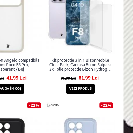
on Angelo compatibila
Kit protectie 3 in 1 BizonMobile
omi Poco F8 Pro,
Clear Pack, Carcasa Bizon Salpa si
sparent / Bej
2x Folie protectie Bizon Hydrogel,
compatibil cu Xiaomi POCO F8 Pro,
41,99 Lei
61,99 Lei
Transparent
Lei
95,99 Lei
AUGĂ ÎN COŞ
VEZI PRODUS
-22%
-22%