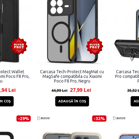
otect Wallet
Carcasa Tech-Protect MagMat cu
Carcasa Te
omi Poco F8 Pro,
MagSafe compatibila cu Xiaomi
Pro compatib
ru
Poco F8 Pro, Negru
,94 Lei
27,99 Lei
44,99 Lei
35,92 
N COŞ
ADAUGĂ ÎN COŞ
AD
-29%
-32%