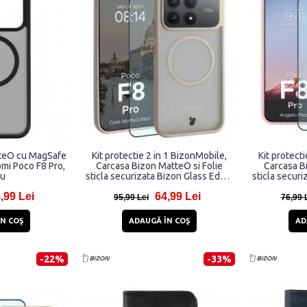
teO cu MagSafe
Kit protectie 2 in 1 BizonMobile,
Kit protect
omi Poco F8 Pro,
Carcasa Bizon MatteO si Folie
Carcasa Bi
ru
sticla securizata Bizon Glass Edge,
sticla securi
compatibil cu Xiaomi Poco F8 Pro,
compatibil c
,99 Lei
64,99 Lei
Bej
95,99 Lei
76,99 
N COŞ
ADAUGĂ ÎN COŞ
AD
-22%
-33%