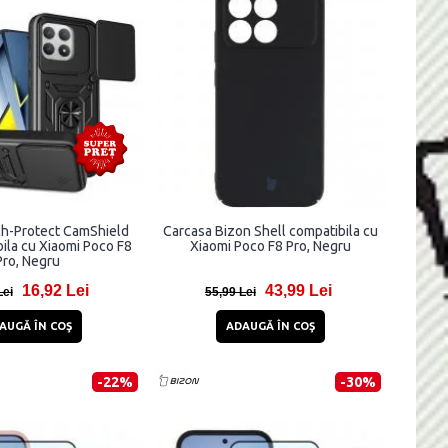
ch-Protect CamShield
Carcasa Bizon Shell compatibila cu
ila cu Xiaomi Poco F8
Xiaomi Poco F8 Pro, Negru
Pro, Negru
16,92 Lei
43,99 Lei
Lei
55,99 Lei
AUGĂ ÎN COŞ
ADAUGĂ ÎN COŞ
-22%
-30%