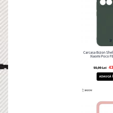
Carcasa Bizon Shel
Xiaomi Poco F8
43
55,99 Lei
ADAUGĂ Î