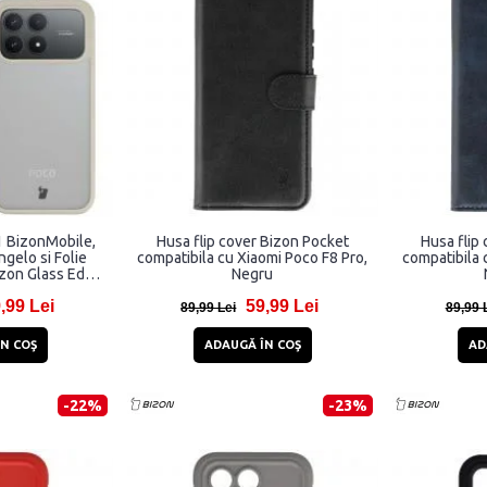
 1 BizonMobile,
Husa flip cover Bizon Pocket
Husa flip
gelo si Folie
compatibila cu Xiaomi Poco F8 Pro,
compatibila 
izon Glass Edge,
Negru
mi Poco F8 Pro,
,99 Lei
59,99 Lei
89,99 Lei
89,99 
N COŞ
ADAUGĂ ÎN COŞ
AD
-22%
-23%