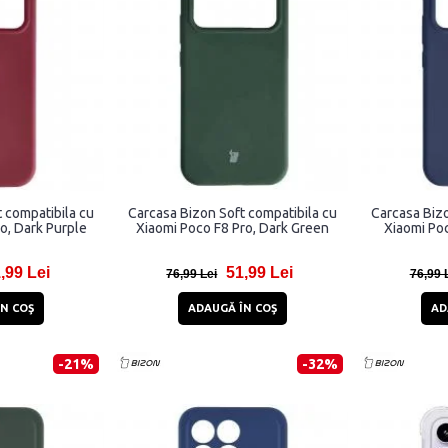
 compatibila cu
Carcasa Bizon Soft compatibila cu
Carcasa Bizo
o, Dark Purple
Xiaomi Poco F8 Pro, Dark Green
Xiaomi Poc
,99 Lei
51,99 Lei
76,99 Lei
76,99 
N COŞ
ADAUGĂ ÎN COŞ
AD
-21%
-32%