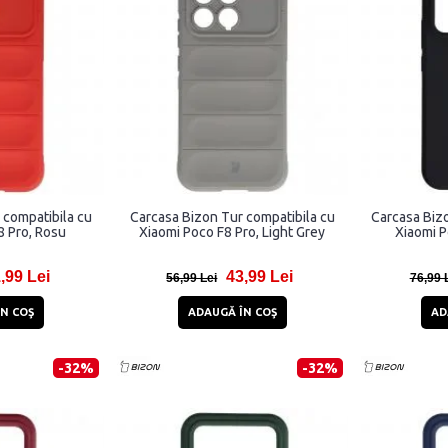
 compatibila cu
Carcasa Bizon Tur compatibila cu
Carcasa Bizo
8 Pro, Rosu
Xiaomi Poco F8 Pro, Light Grey
Xiaomi P
,99 Lei
43,99 Lei
56,99 Lei
76,99 
N COŞ
ADAUGĂ ÎN COŞ
AD
-32%
-32%