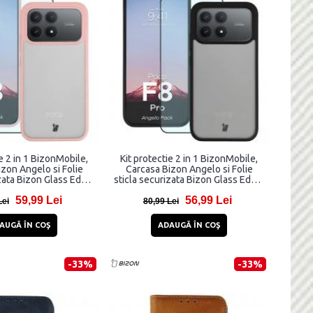
ie 2 in 1 BizonMobile,
Kit protectie 2 in 1 BizonMobile,
zon Angelo si Folie
Carcasa Bizon Angelo si Folie
zata Bizon Glass Edge,
sticla securizata Bizon Glass Edge,
u Xiaomi Poco F8 Pro,
compatibil cu Xiaomi Poco F8 Pro,
59,99 Lei
56,99 Lei
Roz
Negru
Lei
80,99 Lei
AUGĂ ÎN COŞ
ADAUGĂ ÎN COŞ
-33%
-33%