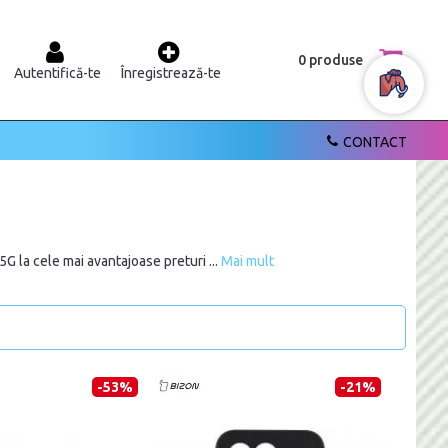
0 produse
Autentifică-te
Înregistrează-te
CONTACT
 la cele mai avantajoase preturi ...
Mai mult
-53%
-21%