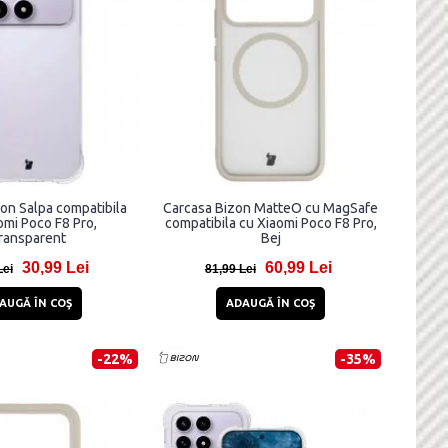
on Salpa compatibila
Carcasa Bizon MatteO cu MagSafe
omi Poco F8 Pro,
compatibila cu Xiaomi Poco F8 Pro,
ransparent
Bej
30,99 Lei
60,99 Lei
Lei
81,99 Lei
AUGĂ ÎN COŞ
ADAUGĂ ÎN COŞ
-22%
-35%