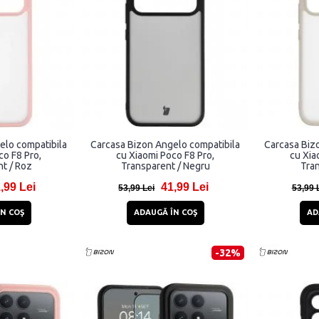
elo compatibila
Carcasa Bizon Angelo compatibila
Carcasa Biz
co F8 Pro,
cu Xiaomi Poco F8 Pro,
cu Xia
t / Roz
Transparent / Negru
Tran
,99 Lei
41,99 Lei
53,99 Lei
53,99 
N COŞ
ADAUGĂ ÎN COŞ
AD
-32%