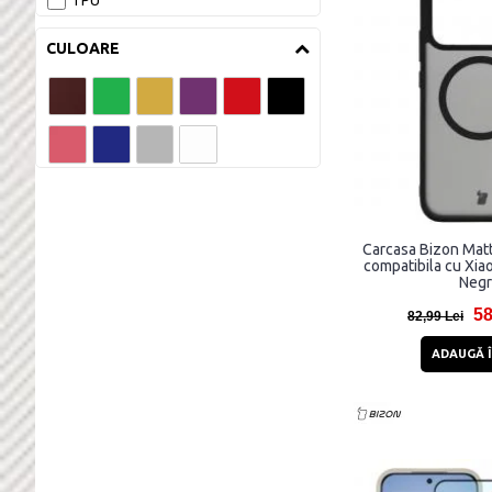
CULOARE
Carcasa Bizon Mat
compatibila cu Xia
Neg
58
82,99 Lei
ADAUGĂ Î