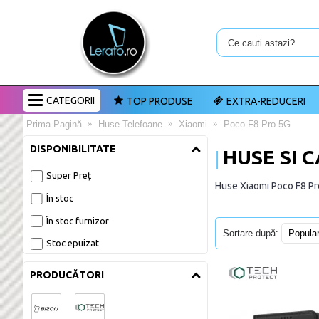
CATEGORII
TOP PRODUSE
EXTRA-REDUCERI
Prima Pagină
Huse Telefoane
Xiaomi
Poco F8 Pro 5G
DISPONIBILITATE
HUSE SI 
Super Preț
Huse Xiaomi Poco F8 Pro
În stoc
În stoc furnizor
Sortare după:
Stoc epuizat
PRODUCĂTORI