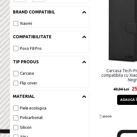
BRAND COMPATIBIL
Xiaomi
COMPATIBILITATE
Poco F8 Pro
TIP PRODUS
Carcasa Tech-Pr
Carcasa
compatibila cu Xia
Neg
Flip cover
25
49,94 Lei
MATERIAL
ADAUGĂ Î
Piele ecologica
Policarbonat
Silicon
TPU