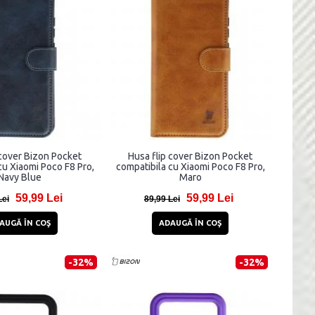
 cover Bizon Pocket
Husa flip cover Bizon Pocket
cu Xiaomi Poco F8 Pro,
compatibila cu Xiaomi Poco F8 Pro,
Navy Blue
Maro
59,99 Lei
59,99 Lei
Lei
89,99 Lei
AUGĂ ÎN COŞ
ADAUGĂ ÎN COŞ
-32%
-32%