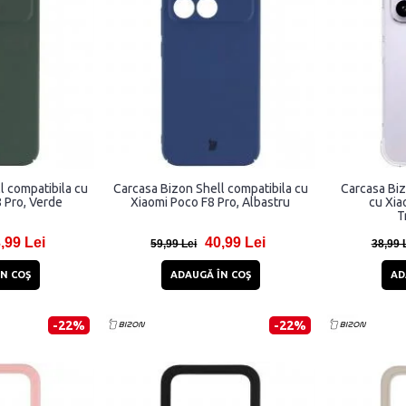
l compatibila cu
Carcasa Bizon Shell compatibila cu
Carcasa Biz
 Pro, Verde
Xiaomi Poco F8 Pro, Albastru
cu Xia
T
,99 Lei
40,99 Lei
59,99 Lei
38,99 
N COŞ
ADAUGĂ ÎN COŞ
AD
-22%
-22%