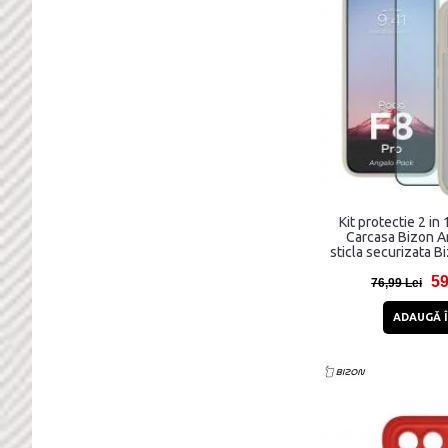
Kit protectie 2 in
Carcasa Bizon An
sticla securizata B
compatibil cu Xiao
59
Bej
76,99 Lei
ADAUGĂ Î