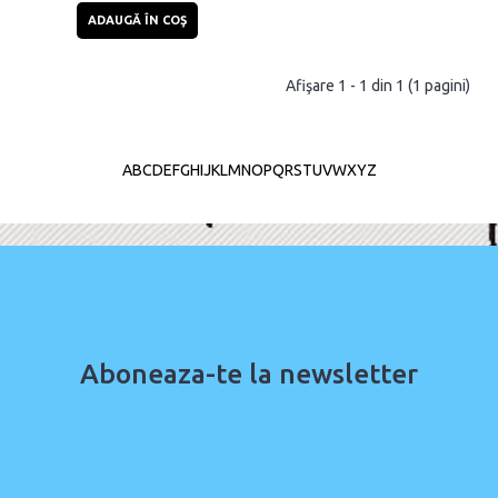
ADAUGĂ ÎN COŞ
Afişare 1 - 1 din 1 (1 pagini)
A
B
C
D
E
F
G
H
I
J
K
L
M
N
O
P
Q
R
S
T
U
V
W
X
Y
Z
Aboneaza-te la newsletter