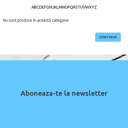
A
B
C
D
E
F
G
H
I
J
K
L
M
N
O
P
Q
R
S
T
U
V
W
X
Y
Z
Nu sunt produse în această categorie.
CONTINUĂ
Aboneaza-te la newsletter