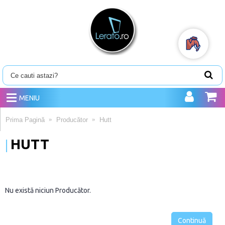
MENIU
Prima Pagină
Producător
Hutt
HUTT
Nu există niciun Producător.
Continuă