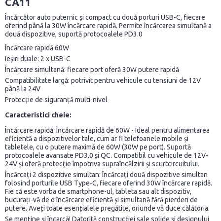
CA11
Încărcător auto puternic și compact cu două porturi USB-C, fiecare
oferind până la 30W încărcare rapidă. Permite încărcarea simultană a
două dispozitive, suportă protocoalele PD3.0
Încărcare rapidă 60W
Ieșiri duale: 2 x USB-C
Încărcare simultană: fiecare port oferă 30W putere rapidă
Compatibilitate largă: potrivit pentru vehicule cu tensiuni de 12V
până la 24V
Protecție de siguranță multi-nivel
Caracteristici cheie:
Încărcare rapidă: Încărcare rapidă de 60W - Ideal pentru alimentarea
eficientă a dispozitivelor tale, cum ar fi telefoanele mobile și
tabletele, cu o putere maximă de 60W (30W pe port). Suportă
protocoalele avansate PD3.0 și QC. Compatibil cu vehicule de 12V-
24V și oferă protecție împotriva supraîncălzirii și scurtcircuitului.
Încărcați 2 dispozitive simultan: Încărcați două dispozitive simultan
folosind porturile USB Type-C, fiecare oferind 30W încărcare rapidă.
Fie că este vorba de smartphone-ul, tableta sau alt dispozitiv,
bucurați-vă de o încărcare eficientă și simultană fără pierderi de
putere. Aveți toate esențialele pregătite, oriunde vă duce călătoria.
Se menține și încarcă! Datorită construcției sale solide și designului