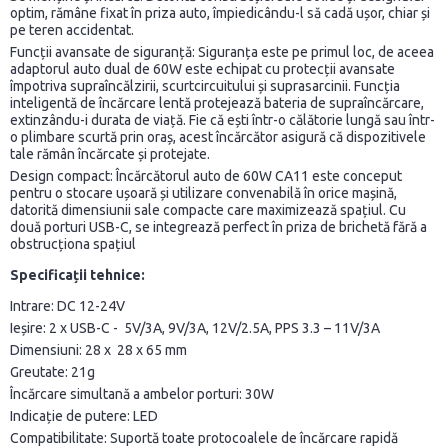
optim, rămâne fixat în priza auto, împiedicându-l să cadă ușor, chiar și
pe teren accidentat.
Funcții avansate de siguranță: Siguranța este pe primul loc, de aceea
adaptorul auto dual de 60W este echipat cu protecții avansate
împotriva supraîncălzirii, scurtcircuitului și suprasarcinii. Funcția
inteligentă de încărcare lentă protejează bateria de supraîncărcare,
extinzându-i durata de viață. Fie că ești într-o călătorie lungă sau într-
o plimbare scurtă prin oraș, acest încărcător asigură că dispozitivele
tale rămân încărcate și protejate.
Design compact: Încărcătorul auto de 60W CA11 este conceput
pentru o stocare ușoară și utilizare convenabilă în orice mașină,
datorită dimensiunii sale compacte care maximizează spațiul. Cu
două porturi USB-C, se integrează perfect în priza de brichetă fără a
obstrucționa spațiul
Specificații tehnice:
Intrare: DC 12-24V
Ieșire: 2 x USB-C - 5V/3A, 9V/3A, 12V/2.5A, PPS 3.3 – 11V/3A
Dimensiuni: 28 x 28 x 65 mm
Greutate: 21g
Încărcare simultană a ambelor porturi: 30W
Indicație de putere: LED
Compatibilitate: Suportă toate protocoalele de încărcare rapidă