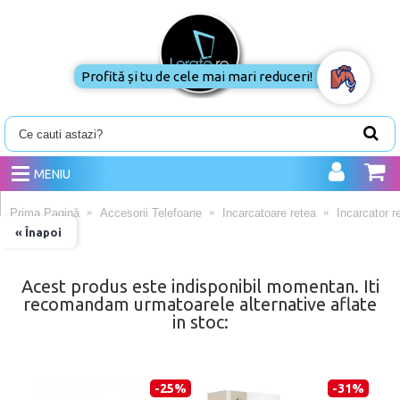
Profită și tu de cele mai mari reduceri!
MENIU
Prima Pagină
Accesorii Telefoane
Incarcatoare retea
Incarcator 
« Înapoi
Acest produs este indisponibil momentan. Iti
recomandam urmatoarele alternative aflate
in stoc:
-25%
-31%