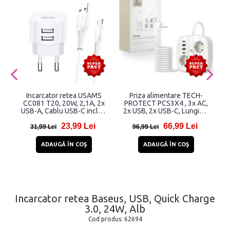
Incarcator retea USAMS
Priza alimentare TECH-
I
CC081 T20, 20W, 2,1A, 2x
PROTECT PCS3X4 , 3x AC,
C
USB-A, Cablu USB-C inclus,
2x USB, 2x USB-C, Lungime
Alb
cablu 2m, Alb
23,99 Lei
66,99 Lei
31,99 Lei
96,99 Lei
ADAUGĂ ÎN COŞ
ADAUGĂ ÎN COŞ
Incarcator retea Baseus, USB, Quick Charge
3.0, 24W, Alb
Cod produs:
62694