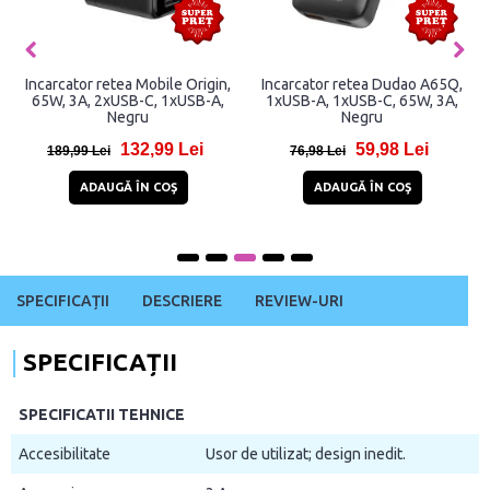
Incarcator retea Mobile Origin,
Incarcator retea Dudao A65Q,
65W, 3A, 2xUSB-C, 1xUSB-A,
1xUSB-A, 1xUSB-C, 65W, 3A,
Negru
Negru
132,99 Lei
59,98 Lei
189,99 Lei
76,98 Lei
ADAUGĂ ÎN COŞ
ADAUGĂ ÎN COŞ
SPECIFICAȚII
DESCRIERE
REVIEW-URI
SPECIFICAȚII
SPECIFICATII TEHNICE
Accesibilitate
Usor de utilizat; design inedit.